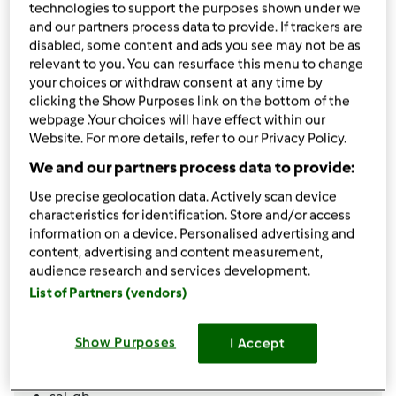
por
Valnpg
technologies to support the purposes shown under we
published: 01.08.2025
and our partners process data to provide. If trackers are
disabled, some content and ads you see may not be as
Adicionar às minhas coleções
relevant to you. You can resurface this menu to change
your choices or withdraw consent at any time by
Partilhar receita
clicking the Show Purposes link on the bottom of the
webpage .Your choices will have effect within our
Website. For more details, refer to our Privacy Policy.
We and our partners process data to provide:
Use precise geolocation data. Actively scan device
characteristics for identification. Store and/or access
Ingredientes
information on a device. Personalised advertising and
content, advertising and content measurement,
Molho de Abacate para Saladas
audience research and services development.
1
unidade
iogurte natural
List of Partners (vendors)
1/2
unidade
abacate
1
unidade
limão,
sumo
Show Purposes
I Accept
1
colher de sopa
azeite
coentros,
qb