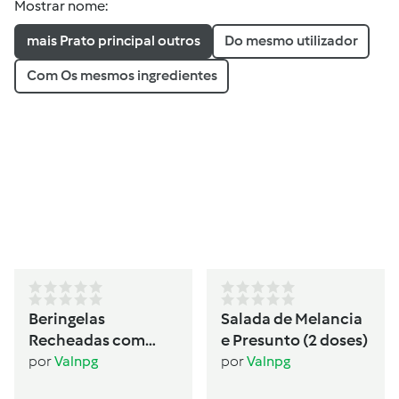
Mostrar nome:
mais Prato principal outros
Do mesmo utilizador
Com Os mesmos ingredientes
Beringelas
Salada de Melancia
Recheadas com
e Presunto (2 doses)
Seitan (2 pessoas)
por
Valnpg
por
Valnpg