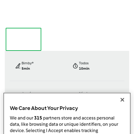
Bimby®
Todos
5min
10min
dose/s
Nível
--
--
Fácil
We Care About Your Privacy
We and our
315
partners store and access personal
data, like browsing data or unique identifiers, on your
TM6
device. Selecting I Accept enables tracking