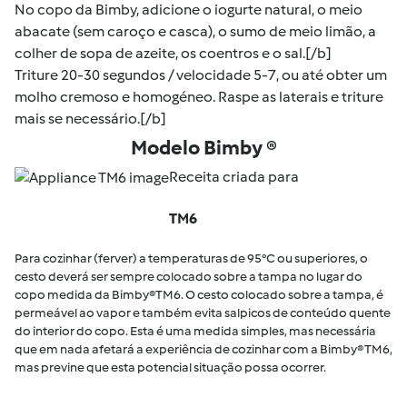
No copo da Bimby, adicione o iogurte natural, o meio
abacate (sem caroço e casca), o sumo de meio limão, a
colher de sopa de azeite, os coentros e o sal.[/b]
Triture 20-30 segundos / velocidade 5-7, ou até obter um
molho cremoso e homogéneo. Raspe as laterais e triture
mais se necessário.[/b]
Modelo Bimby ®
Receita criada para
TM6
Para cozinhar (ferver) a temperaturas de 95°C ou superiores, o
cesto deverá ser sempre colocado sobre a tampa no lugar do
copo medida da Bimby®TM6. O cesto colocado sobre a tampa, é
permeável ao vapor e também evita salpicos de conteúdo quente
do interior do copo. Esta é uma medida simples, mas necessária
que em nada afetará a experiência de cozinhar com a Bimby® TM6,
mas previne que esta potencial situação possa ocorrer.