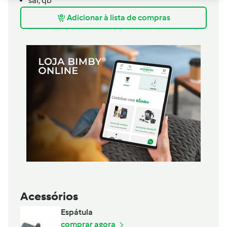
sal,
qb
Adicionar à lista de compras
Acessórios
Espátula
comprar agora