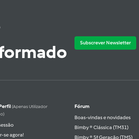
e
Subscrever Newsletter
nformado
Perfil
Fórum
(apenas Utilizador
do)
Boas-vindas e novidades
 sessão
Bimby ® Clássica (TM31)
r-se agora!
Bimby ® 5ª Geração (TM5)