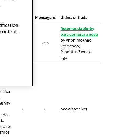
.
Tópicos
Mensagens
Última entrada
ification.
Retomas da bimby
 content,
para comprar a nova
by
Anónimo (não
90
893
verificado)
9 months 3 weeks
ago
tilhar
s
munity
0
0
não disponível
dando-
 do
ado ser
armos