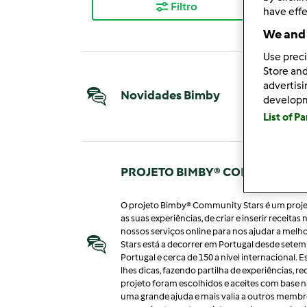
Filtro
Mai
have effe
We and 
Use preci
Store and
advertis
Novidades Bimby
develop
List of P
PROJETO BIMBY® COMMUNITY S
O projeto Bimby® Community Stars é um projet
as suas experiências, de criar e inserir receit
nossos serviços online para nos ajudar a mel
Stars está a decorrer em Portugal desde sete
Portugal e cerca de 150 a nível internaciona
lhes dicas, fazendo partilha de experiências,
projeto foram escolhidos e aceites com base n
uma grande ajuda e mais valia a outros mem