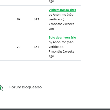
ago
Visitem nosso sites
by
Anónimo (não
87
313
verificado)
7 months 2 weeks
ago
Bolo de aniversário
by
Anónimo (não
70
331
verificado)
7 months 2 weeks
ago
Fórum bloqueado