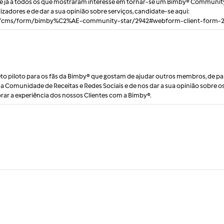
 já a todos os que mostraram interesse em tornar-se um Bimby® Community
lizadores e de dar a sua opinião sobre serviços, candidate-se aqui:
t/cms/form/bimby%C2%AE-community-star/2942#webform-client-form-
o piloto para os fãs da Bimby® que gostam de ajudar outros membros, de par
as na Comunidade de Receitas e Redes Sociais e de nos dar a sua opinião sobre o
orar a experiência dos nossos Clientes com a Bimby®.