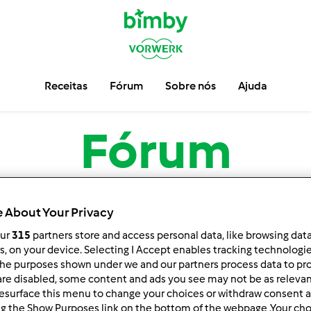
Receitas
Fórum
Sobre nós
Ajuda
Fórum
 About Your Privacy
our
315
partners store and access personal data, like browsing dat
rs, on your device. Selecting I Accept enables tracking technologi
he purposes shown under we and our partners process data to prov
are disabled, some content and ads you see may not be as relevan
esurface this menu to change your choices or withdraw consent a
nar por:
Resultados por página:
ng the Show Purposes link on the bottom of the webpage .Your choi