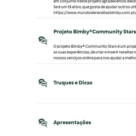
em conjunto neste projeto agradecemos desde
Se é um fã ativo, que gosta de ajudar outros uti
https://www.mundodereceitasbimby.com.p
Projeto Bimby®Community Stars
O projeto Bimby® Community Stars é um projet
as suas experiências, de criar e inserir receit
nossos serviços online para nos ajudar a melh
Truques e Dicas
Apresentações