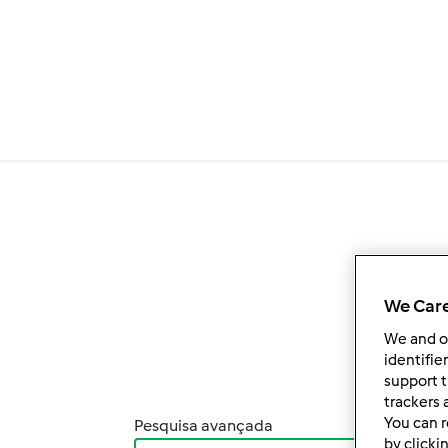
Passar para o conteúdo principal
We Care
We and 
identifie
support t
trackers 
You can r
Pesquisa avançada
Orde
by clicki