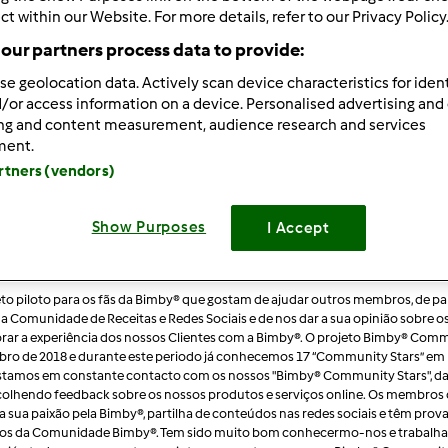
s Recentes
10
ct within our Website. For more details, refer to our Privacy Policy
our partners process data to provide:
se geolocation data. Actively scan device characteristics for ident
/or access information on a device. Personalised advertising and
ing and content measurement, audience research and services
ment.
artners (vendors)
Show Purposes
I Accept
TARS
o piloto para os fãs da Bimby® que gostam de ajudar outros membros, de par
as na Comunidade de Receitas e Redes Sociais e de nos dar a sua opinião sobre o
horar a experiência dos nossos Clientes com a Bimby®. O projeto Bimby® Com
mbro de 2018 e durante este periodo já conhecemos 17 “Community Stars” em
l. Estamos em constante contacto com os nossos "Bimby® Community Stars", 
 recolhendo feedback sobre os nossos produtos e serviços online. Os membros
a sua paixão pela Bimby®, partilha de conteúdos nas redes sociais e têm prov
bros da Comunidade Bimby®. Tem sido muito bom conhecermo-nos e trabalh