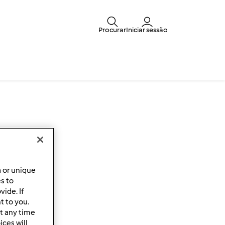
Procurar
Iniciar sessão
a or unique
es to
ide. If
t to you.
t any time
ces will