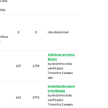
 Star.
2942
0
0
não disponível
tilhar
s
Adicionar ao menu
Bimby
by
Anónimo (não
227
1739
verificado)
7 months 2 weeks
ago
Investigação sobre
infertilidade
by
Anónimo (não
615
2775
verificado)
7 months 2 weeks