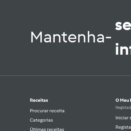
s
Mantenha-
i
Receitas
O Meu 
Regista
Procurar receita
Iniciar
Categorias
Regista
Últimas receitas