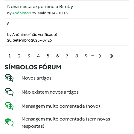
Nova nesta experiência Bimby
by
Anónimo
»
29. Maio 2014 - 10:15
8
by
Anónimo (não verificado)
20. Setembro 2025 - 07:26
…
Pagination
Página
Página
Página
Página
Página
Página
Página
Página
Página
1
2
3
4
5
6
7
8
9
Próxima página
Última pá
SÍMBOLOS FÓRUM
Novos artigos
Não existem novos artigos
Mensagem muito comentada (novo)
Mensagem muito comentada (sem novas
respostas)