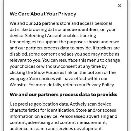
Olá!! A sonhar com a Bimby
by
Anónimo
»
21. Novembro 2014 - 12:29
We Care About Your Privacy
1
We and our
315
partners store and access personal
by
sophos (não verificado)
data, like browsing data or unique identifiers, on your
27. Novembro 2025 - 19:48
device. Selecting I Accept enables tracking
technologies to support the purposes shown under we
Tópico normal
and our partners process data to provide. If trackers are
disabled, some content and ads you see may not be as
Pedido de colaboração em estudo académico
relevant to you. You can resurface this menu to change
your choices or withdraw consent at any time by
by
Anónimo
»
25. Setembro 2012 - 10:28
clicking the Show Purposes link on the bottom of the
1
webpage .Your choices will have effect within our
Website. For more details, refer to our Privacy Policy.
by
josilvapt (não verificado)
27. Novembro 2025 - 17:21
We and our partners process data to provide:
Tópico normal
Use precise geolocation data. Actively scan device
characteristics for identification. Store and/or access
information on a device. Personalised advertising and
Blogs com receitas
content, advertising and content measurement,
by
Anónimo
»
14. Janeiro 2010 - 11:56
audience research and services development.