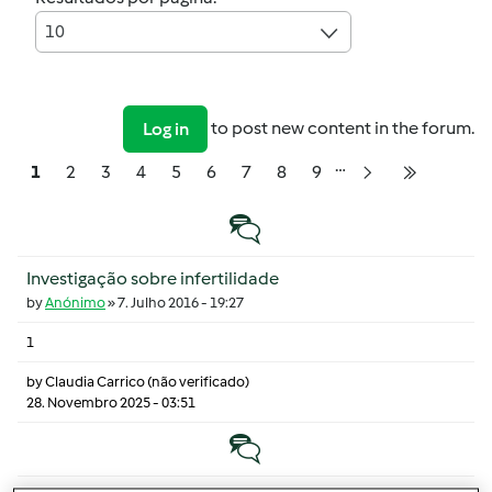
10
to post new content in the forum.
Log in
…
Pagination
Página
Página
Página
Página
Página
Página
Página
Página
Página
1
2
3
4
5
6
7
8
9
Próxima página
Última pá
Tópico normal
Investigação sobre infertilidade
by
Anónimo
»
7. Julho 2016 - 19:27
1
by
Claudia Carrico (não verificado)
28. Novembro 2025 - 03:51
Tópico normal