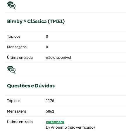
Bimby ® Clássica (TM31)
Tópicos
0
Mensagens
0
Última entrada
não disponível
Questões e Dúvidas
Tópicos
1178
Mensagens
5862
Última entrada
carbonara
by
Anónimo (não verificado)