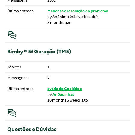
Mensagens
1551
Última entrada
Manchas e resolução do problema
by
Anónimo (não verificado)
8 months ago
Bimby ® 5ª Geração (TM5)
Tópicos
1
Mensagens
2
Última entrada
avaria do Cookidoo
by
An0quinhas
10 months 3 weeks ago
Questões e Dúvidas