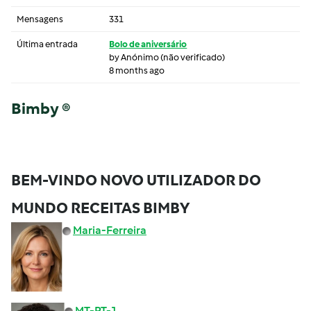
Mensagens
331
Última entrada
Bolo de aniversário
by
Anónimo (não verificado)
8 months ago
Bimby ®
BEM-VINDO NOVO UTILIZADOR DO
MUNDO RECEITAS BIMBY
Maria-Ferreira
MT-PT-1