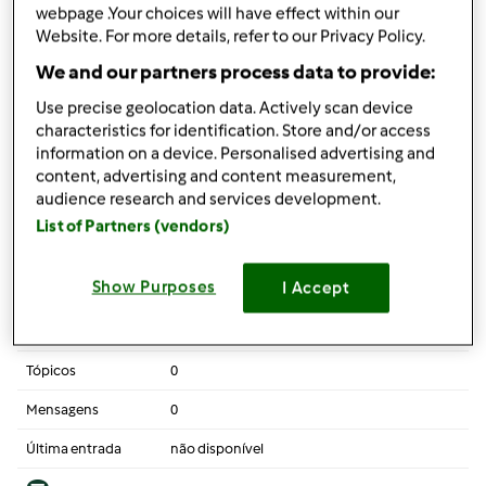
Tópicos
0
webpage .Your choices will have effect within our
Website. For more details, refer to our Privacy Policy.
Mensagens
0
We and our partners process data to provide:
Última entrada
não disponível
Use precise geolocation data. Actively scan device
characteristics for identification. Store and/or access
information on a device. Personalised advertising and
content, advertising and content measurement,
Projeto Bimby®Community Stars
audience research and services development.
List of Partners (vendors)
O projeto Bimby® Community Stars é um projeto piloto para os fãs
da Bimby® que gostam de ajudar outros membros, de partilhar as
suas experiências, de criar e inserir receitas na Comunidade de
Show Purposes
I Accept
Receitas e Redes Sociais e de nos dar a sua opinião sobre os nossos
serviços online para nos ajudar a melhorar a experiência dos nossos
Clientes com a Bimby®.
Tópicos
0
Mensagens
0
Última entrada
não disponível