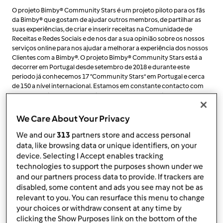
O projeto Bimby® Community Stars é um projeto piloto para os fãs
da Bimby® que gostam de ajudar outros membros, de partilhar as
suas experiências, de criar e inserir receitas na Comunidade de
Receitas e Redes Sociais e de nos dar a sua opinião sobre os nossos
serviços online para nos ajudar a melhorar a experiência dos nossos
Clientes com a Bimby®. O projeto Bimby® Community Stars está a
decorrer em Portugal desde setembro de 2018 e durante este
periodo já conhecemos 17 “Community Stars” em Portugal e cerca
de 150 a nível internacional. Estamos em constante contacto com
os nossos "Bimby® Community Stars", dando-lhes dicas, fazendo
partilha de experiências, recolhendo feedback sobre os nossos
produtos e serviços online. Os membros do projeto foram
We Care About Your Privacy
escolhidos e aceites com base na sua paixão pela Bimby®, partilha de
conteúdos nas redes sociais e têm provado ser uma grande ajuda e
We and our
313
partners store and access personal
mais valia a outros membros da Comunidade Bimby®. Tem sido
data, like browsing data or unique identifiers, on your
muito bom conhecermo-nos e trabalharmos em conjunto neste
device. Selecting I Accept enables tracking
projeto agradecemos desde já a todos os que mostraram interesse
technologies to support the purposes shown under we
em tornar-se um Bimby® Community Star. Se é um fã ativo, que
and our partners process data to provide. If trackers are
gosta de ajudar outros utilizadores e de dar a sua opinião sobre
disabled, some content and ads you see may not be as
serviços, candidate-se aqui:
relevant to you. You can resurface this menu to change
https://www.mundodereceitasbimby.com.pt/cms/form/bimby%C2%A
your choices or withdraw consent at any time by
community-star/2942#webform-client-form-2942
clicking the Show Purposes link on the bottom of the