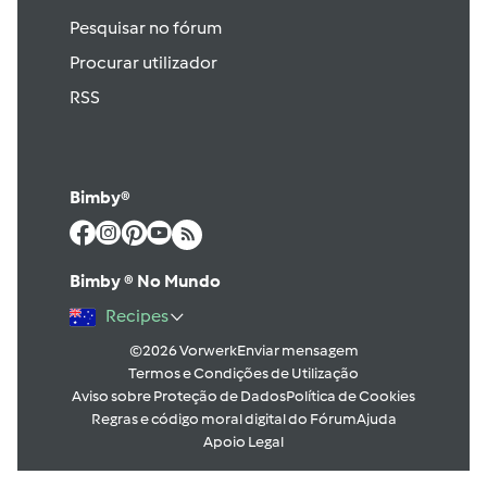
Pesquisar no fórum
Procurar utilizador
RSS
Bimby®
Bimby ® No Mundo
Recipes
©2026 Vorwerk
Enviar mensagem
Termos e Condições de Utilização
Aviso sobre Proteção de Dados
Política de Cookies
Regras e código moral digital do Fórum
Ajuda
Apoio Legal