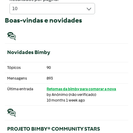
10
Boas-vindas e novidades
Novidades Bimby
Tópicos
90
Mensagens
893
Última entrada
Retomas da bimby para comprar a nova
by
Anónimo (não verificado)
10 months 1 week ago
PROJETO BIMBY® COMMUNITY STARS