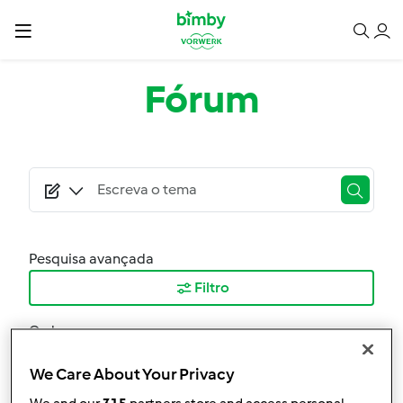
Passar para o conteúdo principal
Fórum
Pesquisa avançada
Filtro
Ordenar por:
Mais Recentes
We Care About Your Privacy
Resultados por página: