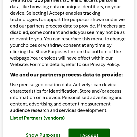
We and our
315
partners store and access personal
data, like browsing data or unique identifiers, on your
10
device. Selecting I Accept enables tracking
technologies to support the purposes shown under we
and our partners process data to provide. If trackers are
disabled, some content and ads you see may not be as
to post new content in the forum.
Log in
relevant to you. You can resurface this menu to change
your choices or withdraw consent at any time by
Tudo sobre as novas funcionalidades, tecnologia e
clicking the Show Purposes link on the bottom of the
acessórios
webpage .Your choices will have effect within our
Website. For more details, refer to our Privacy Policy.
Tópico em destaque
We and our partners process data to provide:
Posso usar os acessórios da Bimby® TM5 na Bimby®
Use precise geolocation data. Actively scan device
TM6?
characteristics for identification. Store and/or access
by
Equipa Bimby
»
8. Março 2019 - 20:57
information on a device. Personalised advertising and
content, advertising and content measurement,
0
audience research and services development.
List of Partners (vendors)
Tópico em destaque
Show Purposes
I Accept