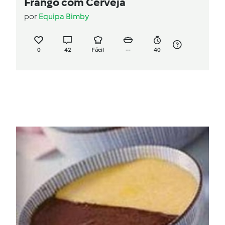
Frango com Cerveja
por
Equipa Bimby
0
42
Fácil
--
40