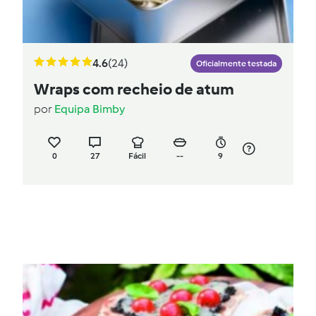
4.6
(24)
Oficialmente testada
Wraps com recheio de atum
por
Equipa Bimby
0
27
Fácil
--
9