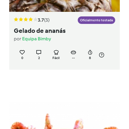
3.7
(3)
Oficialmente testada
Gelado de ananás
por
Equipa Bimby
0
2
Fácil
--
8