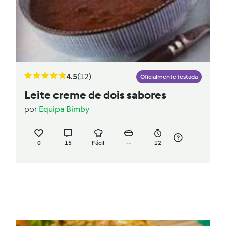
4.5
(12)
Oficialmente testada
Leite creme de dois sabores
por
Equipa Bimby
0
15
Fácil
--
12