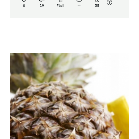
0
19
Fácil
--
35