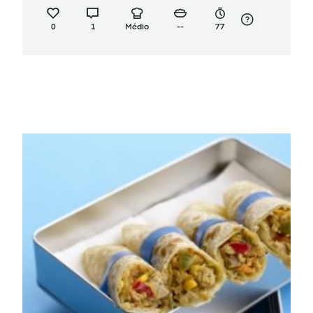
0
1
Médio
--
77