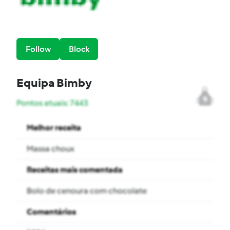
Follow
Block
Equipa Bimby
9
Pontos atuais: 7443
Melhor receita
Massa choux
Receitas mais comentada
Bolo de cenoura com chocolate
Comentários