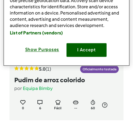
Use precise geolocation data. Actively scan device
characteristics for identification. Store and/or access
information on a device. Personalised advertising and
content, advertising and content measurement,
audience research and services development.
List of Partners (vendors)
Show Purposes
I Accept
5.0
(1)
Oficialmente testada
Pudim de arroz colorido
por
Equipa Bimby
0
6
Fácil
--
60