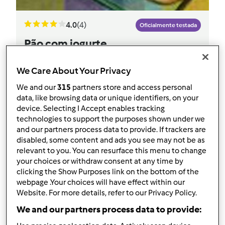
4.0
(4)
Oficialmente testada
Pão com iogurte
por
Equipa Bimby
We Care About Your Privacy
We and our
315
partners store and access personal
0
2
Fácil
--
47
data, like browsing data or unique identifiers, on your
device. Selecting I Accept enables tracking
technologies to support the purposes shown under we
and our partners process data to provide. If trackers are
disabled, some content and ads you see may not be as
relevant to you. You can resurface this menu to change
your choices or withdraw consent at any time by
clicking the Show Purposes link on the bottom of the
webpage .Your choices will have effect within our
Website. For more details, refer to our Privacy Policy.
We and our partners process data to provide: