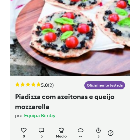
5.0
(2)
Oficialmente testada
Piadizza com azeitonas e queijo
mozzarella
por
Equipa Bimby
0
3
Médio
--
5