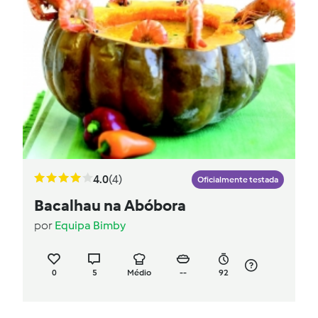
4.0
(4)
Oficialmente testada
Bacalhau na Abóbora
por
Equipa Bimby
0
5
Médio
--
92