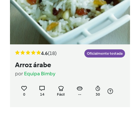
4.6
(18)
Oficialmente testada
Arroz árabe
por
Equipa Bimby
0
14
Fácil
--
30