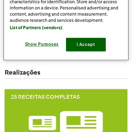
characteristics for identification. Store and/or access
Criar uma receita (completa=10 pontos,
+10
information on a device. Personalised advertising and
apenas campos obrigatórios =5 pontos)
pontos
content, advertising and content measurement,
audience research and services development.
+1
Avaliar uma receita
ponto
List of Partners (vendors)
+1
Adicionar um amigo
ponto
Show Purposes
I Accept
+1
Escrever um comentário
ponto
Realizações
25 RECEITAS COMPLETAS