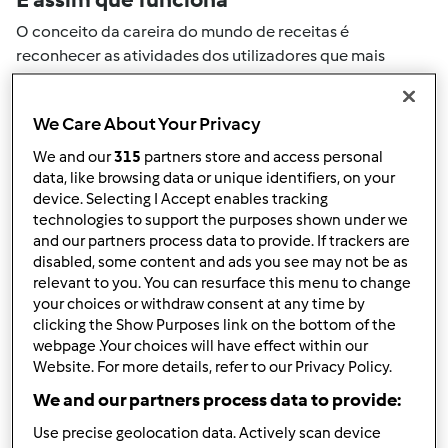
O conceito da careira do mundo de receitas é
reconhecer as atividades dos utilizadores que mais
ajudaram a expandir a comunidade. Todas as suas
actividades no mundo de receitas serão convertidas em
We Care About Your Privacy
pontos. Ao atingir um certo numero de pontos, atingirá
automaticamente o próximo nivel de pontos.
We and our
315
partners store and access personal
data, like browsing data or unique identifiers, on your
Como pode colecionar pontos de
device. Selecting I Accept enables tracking
technologies to support the purposes shown under we
actividade
and our partners process data to provide. If trackers are
disabled, some content and ads you see may not be as
Ao realizar uma das ações descritas abaixo, pode
relevant to you. You can resurface this menu to change
colecionar pontos. Estes pontos serão adicionados à sua
your choices or withdraw consent at any time by
carreira pessoal do mundo de receitas. Por favor
clicking the Show Purposes link on the bottom of the
verifique a níveis de aventais acima e veja quantos
webpage .Your choices will have effect within our
pontos precisa para atingir o próximo nível.
Website. For more details, refer to our Privacy Policy.
We and our partners process data to provide:
+50
Vencedor do passatempo
Use precise geolocation data. Actively scan device
pontos