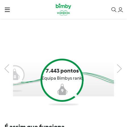
7.443 pontos
8
Equipa Bimbys rank:
9
É assim que funciona