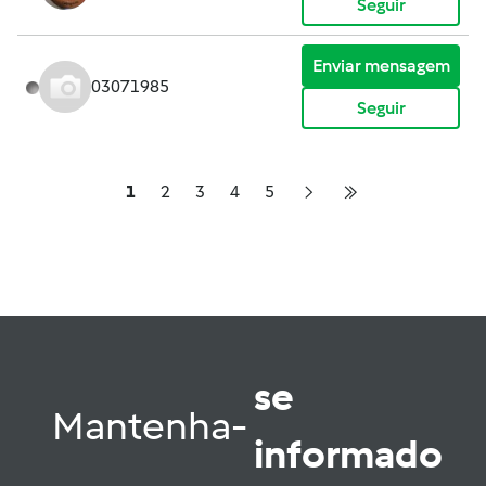
Seguir
Enviar mensagem
03071985
Seguir
1
2
3
4
5
se
Mantenha-
informado