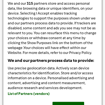
We and our
315
partners store and access personal
data, like browsing data or unique identifiers, on your
Utilizadores encontrados:
19118
device. Selecting I Accept enables tracking
technologies to support the purposes shown under we
and our partners process data to provide. If trackers are
Enviar mensagem
-7dezembro1981-
disabled, some content and ads you see may not be as
Seguir
relevant to you. You can resurface this menu to change
your choices or withdraw consent at any time by
clicking the Show Purposes link on the bottom of the
Enviar mensagem
webpage .Your choices will have effect within our
-Marisa-
Website. For more details, refer to our Privacy Policy.
Seguir
We and our partners process data to provide:
Enviar mensagem
Use precise geolocation data. Actively scan device
-_Susana_-
characteristics for identification. Store and/or access
Seguir
information on a device. Personalised advertising and
content, advertising and content measurement,
audience research and services development.
Enviar mensagem
List of Partners (vendors)
.Ana Seco.
Seguir