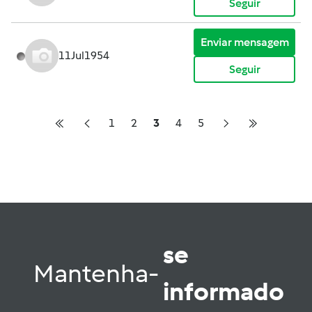
Seguir
Enviar mensagem
11Jul1954
Seguir
1
2
3
4
5
se
Mantenha-
informado