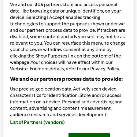
We and our
315
partners store and access personal
data, like browsing data or unique identifiers, on your
Utilizadores encontrados:
19118
device. Selecting I Accept enables tracking
technologies to support the purposes shown under we
and our partners process data to provide. If trackers are
Enviar mensagem
1000N
disabled, some content and ads you see may not be as
Seguir
relevant to you. You can resurface this menu to change
your choices or withdraw consent at any time by
clicking the Show Purposes link on the bottom of the
Enviar mensagem
webpage .Your choices will have effect within our
100xwyxwy
Website. For more details, refer to our Privacy Policy.
Seguir
We and our partners process data to provide:
Enviar mensagem
Use precise geolocation data. Actively scan device
106385
characteristics for identification. Store and/or access
Seguir
information on a device. Personalised advertising and
content, advertising and content measurement,
audience research and services development.
Enviar mensagem
List of Partners (vendors)
10abril72
Seguir