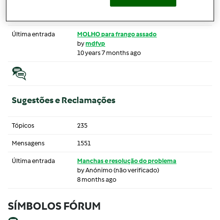
Mensagens
29
Última entrada
MOLHO para frango assado
by
mdfvp
10 years 7 months ago
Sugestões e Reclamações
Tópicos
235
Mensagens
1551
Última entrada
Manchas e resolução do problema
by
Anónimo (não verificado)
8 months ago
SÍMBOLOS FÓRUM