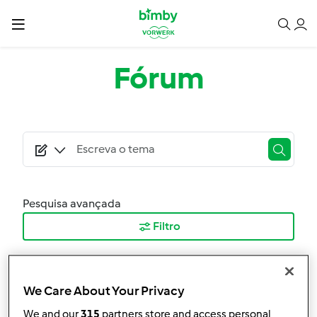
Passar para o conteúdo principal
Fórum
Pesquisa avançada
Filtro
Ordenar por:
Mais Recentes
We Care About Your Privacy
We and our
315
partners store and access personal
Resultados por página: