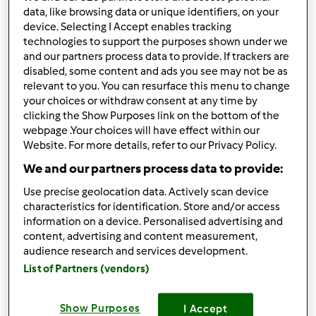
data, like browsing data or unique identifiers, on your
10
device. Selecting I Accept enables tracking
technologies to support the purposes shown under we
and our partners process data to provide. If trackers are
disabled, some content and ads you see may not be as
relevant to you. You can resurface this menu to change
Questões e Dúvidas
your choices or withdraw consent at any time by
clicking the Show Purposes link on the bottom of the
webpage .Your choices will have effect within our
Tópicos
1178
Website. For more details, refer to our Privacy Policy.
Mensagens
5862
We and our partners process data to provide:
Última entrada
carbonara
Use precise geolocation data. Actively scan device
by
Anónimo (não verificado)
characteristics for identification. Store and/or access
8 months ago
information on a device. Personalised advertising and
content, advertising and content measurement,
audience research and services development.
List of Partners (vendors)
Truques e Dicas
Show Purposes
I Accept
Tópicos
4