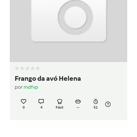
Frango da avó Helena
por
mdfvp
0
4
Fácil
--
51