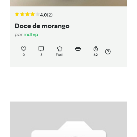
4.0
(2)
Doce de morango
por
mdfvp
0
5
Fácil
--
62