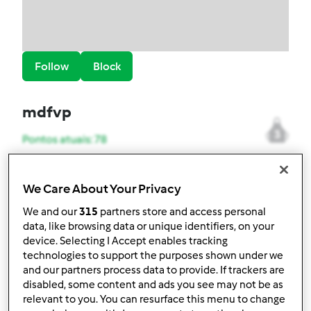
Follow
Block
mdfvp
3
Pontos atuais: 78
Melhor receita
We Care About Your Privacy
Compota morango e chia
We and our
315
partners store and access personal
data, like browsing data or unique identifiers, on your
Receitas mais comentada
device. Selecting I Accept enables tracking
technologies to support the purposes shown under we
Risotto de courgette
and our partners process data to provide. If trackers are
disabled, some content and ads you see may not be as
Comentários
relevant to you. You can resurface this menu to change