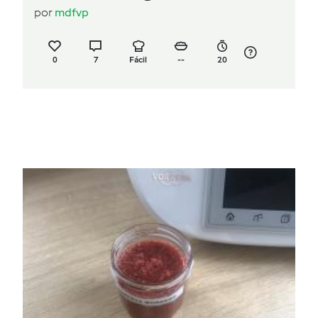
por
mdfvp
0
7
Fácil
--
20