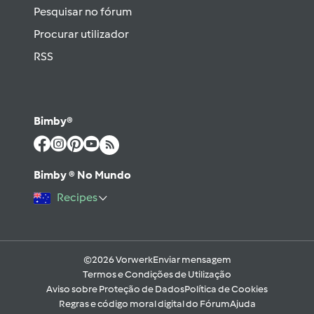
Pesquisar no fórum
Procurar utilizador
RSS
Bimby®
Bimby ® No Mundo
Recipes
©2026 Vorwerk
Enviar mensagem
Termos e Condições de Utilização
Aviso sobre Proteção de Dados
Política de Cookies
Regras e código moral digital do Fórum
Ajuda