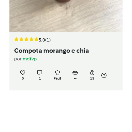
5.0
(1)
Compota morango e chia
por
mdfvp
0
1
Fácil
--
15