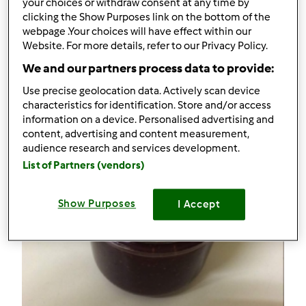
your choices or withdraw consent at any time by
23
clicking the Show Purposes link on the bottom of the
webpage .Your choices will have effect within our
Receitas
(4)
Website. For more details, refer to our Privacy Policy.
Mostrar tudo
We and our partners process data to provide:
Criar receita
Use precise geolocation data. Actively scan device
characteristics for identification. Store and/or access
information on a device. Personalised advertising and
content, advertising and content measurement,
audience research and services development.
List of Partners (vendors)
Show Purposes
I Accept