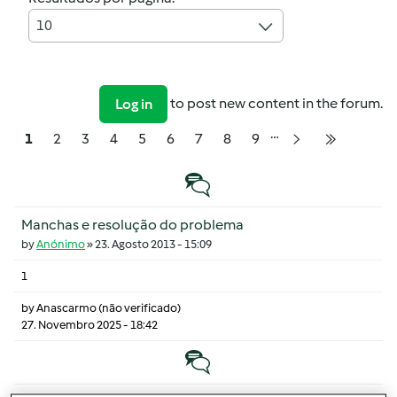
10
to post new content in the forum.
Log in
…
Pagination
Página
Página
Página
Página
Página
Página
Página
Página
Página
1
2
3
4
5
6
7
8
9
Próxima página
Última pá
Tópico normal
Manchas e resolução do problema
by
Anónimo
»
23. Agosto 2013 - 15:09
1
by
Anascarmo (não verificado)
27. Novembro 2025 - 18:42
Tópico normal