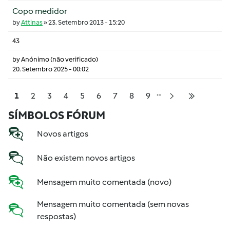
Copo medidor
by
Attinas
»
23. Setembro 2013 - 15:20
43
by
Anónimo (não verificado)
20. Setembro 2025 - 00:02
…
Pagination
Página
Página
Página
Página
Página
Página
Página
Página
Página
1
2
3
4
5
6
7
8
9
Próxima página
Última pá
SÍMBOLOS FÓRUM
Novos artigos
Não existem novos artigos
Mensagem muito comentada (novo)
Mensagem muito comentada (sem novas
respostas)