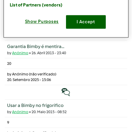
1
List of Partners (vendors)
by
clepsidra (não verificado)
27. Novembro 2025 - 16:50
Show Purposes
I Accept
Tópico quente
Garantia Bimby é mentira...
by
Anónimo
»
26. Abril 2013 - 23:40
20
by
Anónimo (não verificado)
20. Setembro 2025 - 15:06
Tópico normal
Usar a Bimby no frigorifico
by
Anónimo
»
20. Maio 2015 - 08:52
9