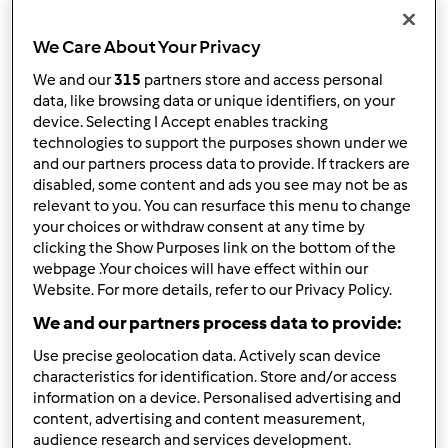
Borboleta danificada
by
Anónimo
»
23. Agosto 2013 - 00:31
We Care About Your Privacy
1
We and our
315
partners store and access personal
by
petoceia (não verificado)
data, like browsing data or unique identifiers, on your
27. Novembro 2025 - 18:24
device. Selecting I Accept enables tracking
technologies to support the purposes shown under we
Tópico normal
and our partners process data to provide. If trackers are
disabled, some content and ads you see may not be as
congelação e validade
relevant to you. You can resurface this menu to change
your choices or withdraw consent at any time by
by
Anónimo
»
28. Outubro 2009 - 10:56
clicking the Show Purposes link on the bottom of the
1
webpage .Your choices will have effect within our
Website. For more details, refer to our Privacy Policy.
by
clepsidra (não verificado)
27. Novembro 2025 - 16:50
We and our partners process data to provide:
Tópico normal
Use precise geolocation data. Actively scan device
characteristics for identification. Store and/or access
information on a device. Personalised advertising and
congelação e validade
content, advertising and content measurement,
by
Anónimo
»
28. Outubro 2009 - 10:57
audience research and services development.