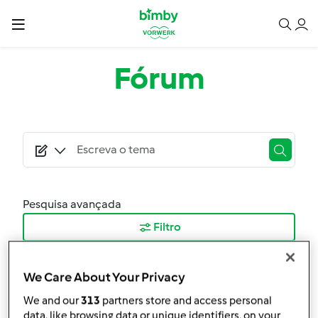
Passar para o conteúdo principal
Fórum
Pesquisa avançada
Filtro
Ordenar por:
We Care About Your Privacy
Mais Recentes
We and our
313
partners store and access personal
data, like browsing data or unique identifiers, on your
Resultados por página: