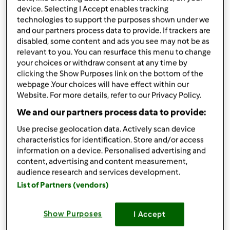
device. Selecting I Accept enables tracking
10
technologies to support the purposes shown under we
and our partners process data to provide. If trackers are
disabled, some content and ads you see may not be as
relevant to you. You can resurface this menu to change
your choices or withdraw consent at any time by
PROJETO BIMBY® COMMUNITY STARS
clicking the Show Purposes link on the bottom of the
webpage .Your choices will have effect within our
O projeto Bimby® Community Stars é um projeto piloto para os fãs
Website. For more details, refer to our Privacy Policy.
da Bimby® que gostam de ajudar outros membros, de partilhar as
suas experiências, de criar e inserir receitas na Comunidade de
We and our partners process data to provide:
Receitas e Redes Sociais e de nos dar a sua opinião sobre os nossos
serviços online para nos ajudar a melhorar a experiência dos nossos
Use precise geolocation data. Actively scan device
Clientes com a Bimby®. O projeto Bimby® Community Stars está a
characteristics for identification. Store and/or access
decorrer em Portugal desde setembro de 2018 e durante este
information on a device. Personalised advertising and
periodo já conhecemos 17 “Community Stars” em Portugal e cerca
content, advertising and content measurement,
de 150 a nível internacional. Estamos em constante contacto com
audience research and services development.
os nossos "Bimby® Community Stars", dando-lhes dicas, fazendo
List of Partners (vendors)
partilha de experiências, recolhendo feedback sobre os nossos
produtos e serviços online. Os membros do projeto foram
escolhidos e aceites com base na sua paixão pela Bimby®, partilha de
Show Purposes
I Accept
conteúdos nas redes sociais e têm provado ser uma grande ajuda e
mais valia a outros membros da Comunidade Bimby®. Tem sido