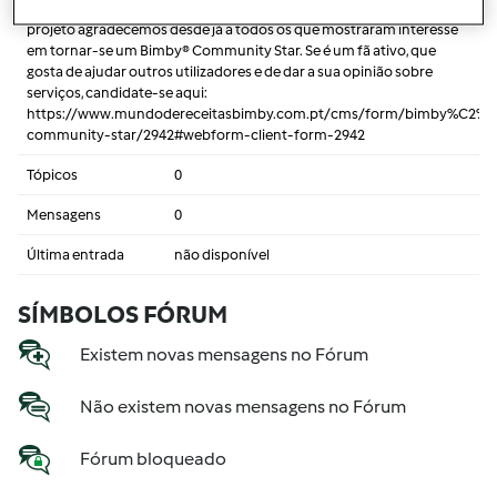
muito bom conhecermo-nos e trabalharmos em conjunto neste
projeto agradecemos desde já a todos os que mostraram interesse
em tornar-se um Bimby® Community Star. Se é um fã ativo, que
gosta de ajudar outros utilizadores e de dar a sua opinião sobre
serviços, candidate-se aqui:
https://www.mundodereceitasbimby.com.pt/cms/form/bimby%C2%A
community-star/2942#webform-client-form-2942
Tópicos
0
Mensagens
0
Última entrada
não disponível
SÍMBOLOS FÓRUM
Existem novas mensagens no Fórum
Não existem novas mensagens no Fórum
Fórum bloqueado