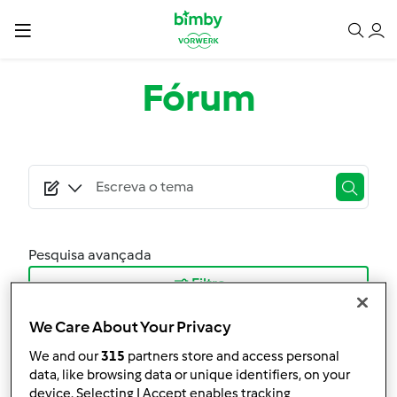
Passar para o conteúdo principal
Fórum
Pesquisa avançada
Filtro
Ordenar por:
We Care About Your Privacy
Mais Recentes
We and our
315
partners store and access personal
data, like browsing data or unique identifiers, on your
device. Selecting I Accept enables tracking
Resultados por página: