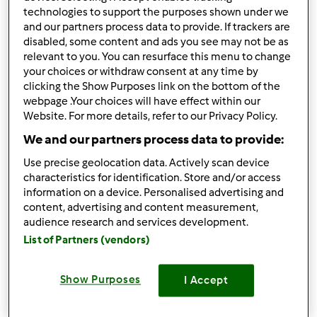
technologies to support the purposes shown under we
10
and our partners process data to provide. If trackers are
disabled, some content and ads you see may not be as
relevant to you. You can resurface this menu to change
your choices or withdraw consent at any time by
clicking the Show Purposes link on the bottom of the
Conheça a Bimby® TM6
webpage .Your choices will have effect within our
Website. For more details, refer to our Privacy Policy.
Tudo sobre as novas funcionalidades, tecnologia e acessórios
We and our partners process data to provide:
Tópicos
0
Use precise geolocation data. Actively scan device
Mensagens
0
characteristics for identification. Store and/or access
information on a device. Personalised advertising and
Última entrada
não disponível
content, advertising and content measurement,
audience research and services development.
List of Partners (vendors)
Perguntas sobre a Bimby® TM6
Show Purposes
I Accept
Encontre as respostas para as principais perguntas sobre a Bimby®
TM6