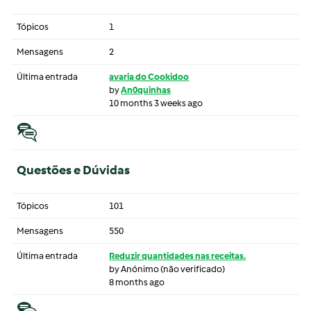
Tópicos
1
Mensagens
2
Última entrada
avaria do Cookidoo
by
An0quinhas
10 months 3 weeks ago
Questões e Dúvidas
Tópicos
101
Mensagens
550
Última entrada
Reduzir quantidades nas receitas.
by
Anónimo (não verificado)
8 months ago