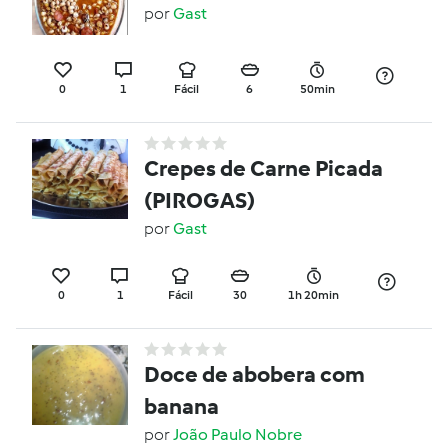
por
Gast
0
1
Fácil
6
50min
Crepes de Carne Picada
(PIROGAS)
por
Gast
0
1
Fácil
30
1h 20min
Doce de abobera com
banana
por
João Paulo Nobre