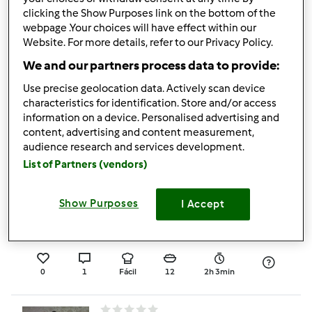
3
1
Fácil
12
45min
clicking the Show Purposes link on the bottom of the
webpage .Your choices will have effect within our
Website. For more details, refer to our Privacy Policy.
Bolo de Algarve II
We and our partners process data to provide:
por
João Paulo Nobre
Use precise geolocation data. Actively scan device
characteristics for identification. Store and/or access
information on a device. Personalised advertising and
3
1
Médio
10
55min
content, advertising and content measurement,
audience research and services development.
List of Partners (vendors)
Bolo de chocolate cru
com amendoa
Show Purposes
I Accept
por
Gast
0
1
Fácil
12
2h 3min