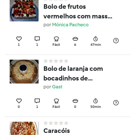
Bolo de frutos
vermelhos com massa
folhada
por
Mónica Pacheco
1
1
Fácil
6
47min
Bolo de laranja com
bocadinhos de
chocolate
por
Gast
0
1
Fácil
0
50min
Caracóis