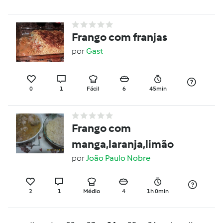
Frango com franjas
por
Gast
0
1
Fácil
6
45min
Frango com
manga,laranja,limão
por
João Paulo Nobre
2
1
Médio
4
1h 0min