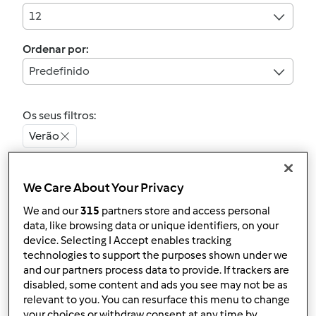
12
Ordenar por:
Predefinido
Os seus filtros:
Verão
Limpar
We Care About Your Privacy
We and our
315
partners store and access personal
Bolo De Limão
data, like browsing data or unique identifiers, on your
device. Selecting I Accept enables tracking
''Vegano''
technologies to support the purposes shown under we
por
Gast
and our partners process data to provide. If trackers are
disabled, some content and ads you see may not be as
relevant to you. You can resurface this menu to change
your choices or withdraw consent at any time by