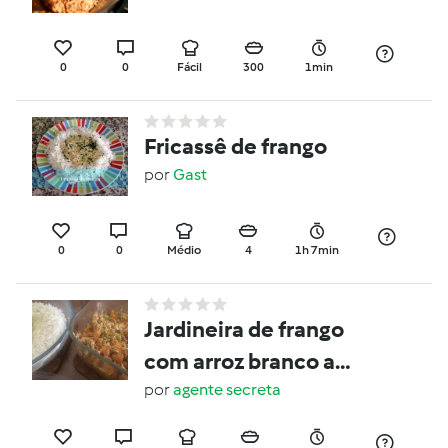
0
0
Fácil
300
1min
Fricassê de frango
por
Gast
0
0
Médio
4
1h 7min
Jardineira de frango
com arroz branco a
vapor
por
agente secreta