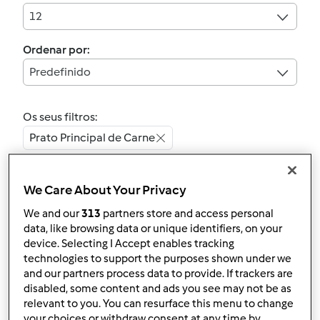
12
Ordenar por:
Predefinido
Os seus filtros:
Prato Principal de Carne
Limpar
We Care About Your Privacy
We and our
313
partners store and access personal
Ervilhas com ovos
data, like browsing data or unique identifiers, on your
device. Selecting I Accept enables tracking
escalfados
technologies to support the purposes shown under we
por
alicehsilva
and our partners process data to provide. If trackers are
disabled, some content and ads you see may not be as
relevant to you. You can resurface this menu to change
your choices or withdraw consent at any time by