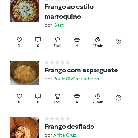
Frango ao estilo
marroquino
por
Gast
1
0
Fácil
4
47min
Frango com esparguete
por
PaulaCBCastanheira
0
0
Fácil
4
20min
Frango desfiado
por
Anita Cruz