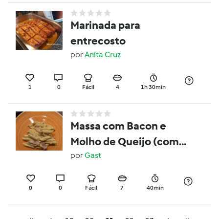
Marinada para
entrecosto
por
Anita Cruz
1
0
Fácil
4
1h 30min
Massa com Bacon e
Molho de Queijo (com
legumes escondidos)
por
Gast
0
0
Fácil
7
40min