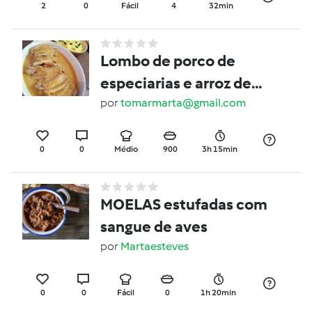
2
0
Fácil
4
32min
Lombo de porco de
especiarias e arroz de
açafrão com pedaços
por
tomarmarta@gmail.com
de ameixa seca
0
0
Médio
900
3h 15min
MOELAS estufadas com
sangue de aves
por
Martaesteves
0
0
Fácil
0
1h 20min