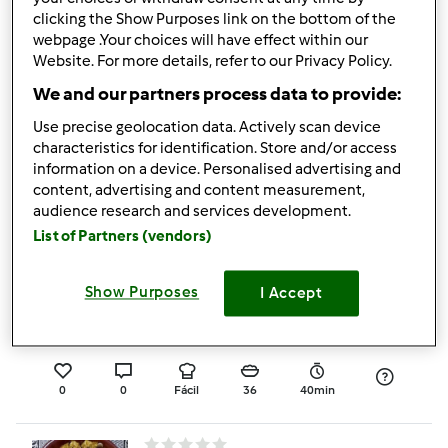
0
0
Fácil
4
38min
clicking the Show Purposes link on the bottom of the
webpage .Your choices will have effect within our
Website. For more details, refer to our Privacy Policy.
Feijoada Brasileira
We and our partners process data to provide:
por
Martaesteves
Use precise geolocation data. Actively scan device
characteristics for identification. Store and/or access
information on a device. Personalised advertising and
1
0
--
--
content, advertising and content measurement,
audience research and services development.
List of Partners (vendors)
Folhados de Carne com
Vegetais Escondidos
Show Purposes
I Accept
por
Gast
0
0
Fácil
36
40min