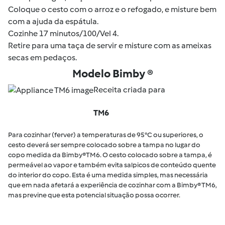
Coloque o cesto com o arroz e o refogado, e misture bem
com a ajuda da espátula.
Cozinhe 17 minutos/100/Vel 4.
Retire para uma taça de servir e misture com as ameixas
secas em pedaços.
Modelo Bimby ®
Receita criada para
TM6
Para cozinhar (ferver) a temperaturas de 95°C ou superiores, o
cesto deverá ser sempre colocado sobre a tampa no lugar do
copo medida da Bimby®TM6. O cesto colocado sobre a tampa, é
permeável ao vapor e também evita salpicos de conteúdo quente
do interior do copo. Esta é uma medida simples, mas necessária
que em nada afetará a experiência de cozinhar com a Bimby® TM6,
mas previne que esta potencial situação possa ocorrer.