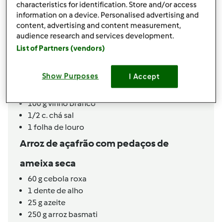
characteristics for identification. Store and/or access
45
g
Bacon Fumado,
Em pedaços
information on a device. Personalised advertising and
35
g
chouriço de carne,
Em pedaços
content, advertising and content measurement,
40
g
azeite
audience research and services development.
100
g
abóbora manteiga,
Em pedaços pequenos
List of Partners (vendors)
60
g
sumo de laranja,
Espremido na hora
1/2
c. chá
canela em pó
Show Purposes
I Accept
1/2
c. chá
cominhos em pó
400
g
água
100
g
vinho branco
1/2
c. chá
sal
1
folha de louro
Arroz de açafrão com pedaços de
ameixa seca
60
g
cebola roxa
1
dente de alho
25
g
azeite
250
g
arroz basmati