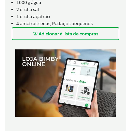
1000
g
água
2
c. chá
sal
1
c. chá
açafrão
4
ameixas secas,
Pedaços pequenos
Adicionar à lista de compras