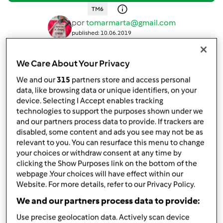
TM6
por
tomarmarta@gmail.com
published: 10.06.2019
Adicionar às minhas coleções
We Care About Your Privacy
Partilhar receita
We and our
315
partners store and access personal
Criar uma variante
data, like browsing data or unique identifiers, on your
device. Selecting I Accept enables tracking
technologies to support the purposes shown under we
and our partners process data to provide. If trackers are
disabled, some content and ads you see may not be as
relevant to you. You can resurface this menu to change
your choices or withdraw consent at any time by
Ingredientes
clicking the Show Purposes link on the bottom of the
webpage .Your choices will have effect within our
Lombo de porco de especiarias
Website. For more details, refer to our Privacy Policy.
900
g
lombo de porco,
Cortado em 3 partes
We and our partners process data to provide:
2
chalotas
Use precise geolocation data. Actively scan device
3
dentes de alho