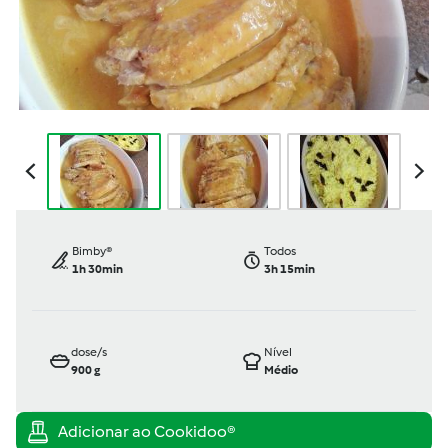
Bimby®
Todos
1h 30min
3h 15min
dose/s
Nível
900
g
Médio