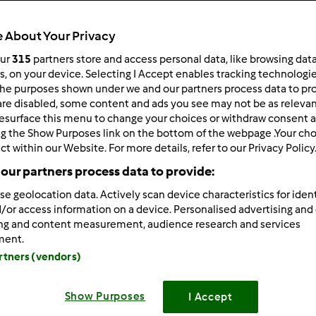
68
Resultados
 About Your Privacy
our
315
partners store and access personal data, like browsing dat
rs, on your device. Selecting I Accept enables tracking technologi
ltados por página:
Ordenar por:
he purposes shown under we and our partners process data to prov
Predefinido
are disabled, some content and ads you see may not be as relevan
esurface this menu to change your choices or withdraw consent a
ng the Show Purposes link on the bottom of the webpage .Your choi
ct within our Website. For more details, refer to our Privacy Policy
our partners process data to provide:
se geolocation data. Actively scan device characteristics for ident
/or access information on a device. Personalised advertising and
ing and content measurement, audience research and services
ment.
artners (vendors)
Show Purposes
I Accept