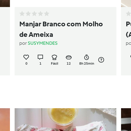
Manjar Branco com Molho
P
de Ameixa
(
por
SUSYMENDES
p
0
1
Fácil
12
8h 25min