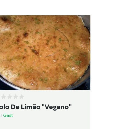
olo De Limão ''Vegano''
or
Gast