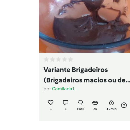
Variante Brigadeiros
(Brigadeiros macios ou de
por
Camilada1
colher)
1
1
Fácil
25
12min