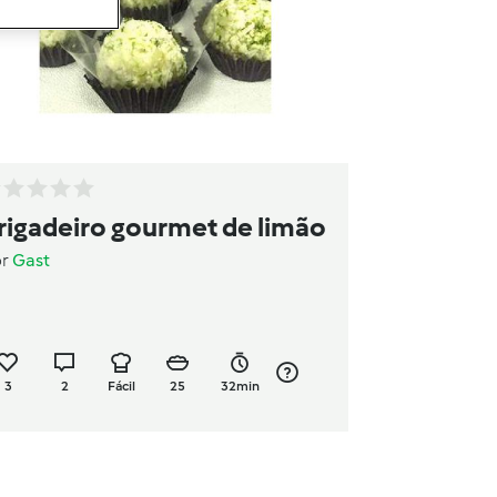
rigadeiro gourmet de limão
or
Gast
3
2
Fácil
25
32min