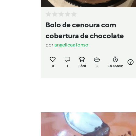
Bolo de cenoura com
cobertura de chocolate
por
angelicaafonso
0
1
Fácil
1
1h 45min