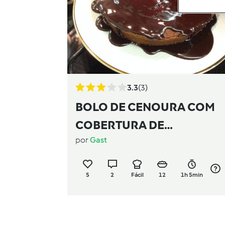
3.3
(3)
BOLO DE CENOURA COM
COBERTURA DE
por
Gast
CHOCOLATE
5
2
Fácil
12
1h 5min