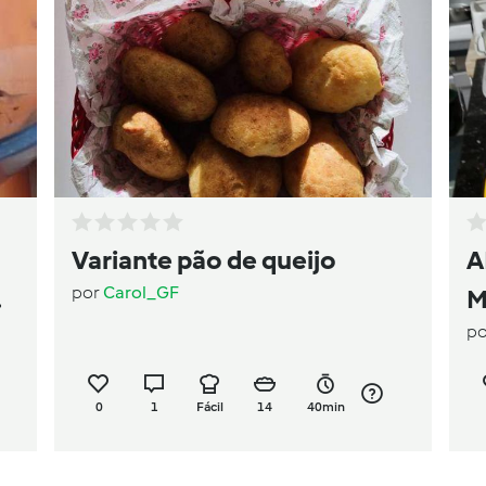
Variante pão de queijo
A
por
Carol_GF
M
p
0
1
Fácil
14
40min