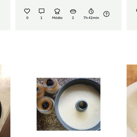
0
1
Médio
2
7h 42min