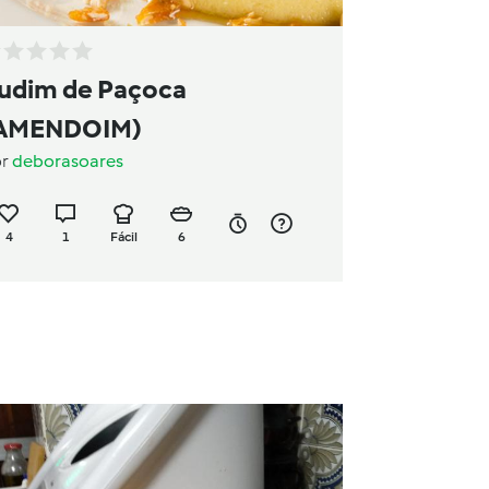
udim de Paçoca
AMENDOIM)
or
deborasoares
4
1
Fácil
6