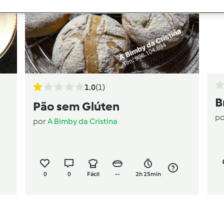
1.0
(1)
B
Pão sem Glúten
p
por
A Bimby da Cristina
0
0
Fácil
--
2h 25min