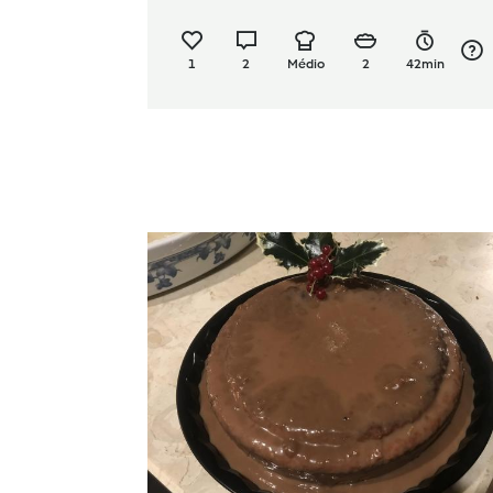
1
2
Médio
2
42min