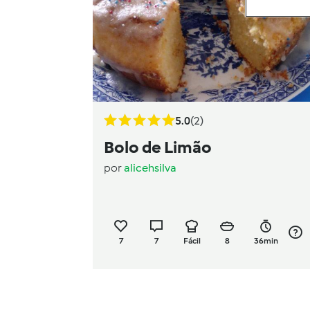
5.0
(2)
Bolo de Limão
por
alicehsilva
7
7
Fácil
8
36min