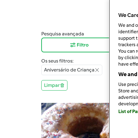
We Care
We and 
identifie
Pesquisa avançada
Resu
support t
Filtro
12
trackers 
You can r
by clicki
Os seus filtros:
have effe
Aniversário de Criança
We and 
Use preci
Limpar
Store and
advertis
develop
List of P