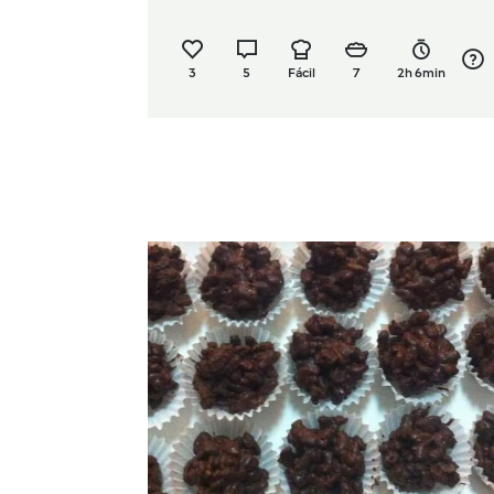
3
5
Fácil
7
2h 6min