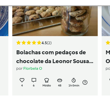
4.5
(2)
Bolachas com pedaços de
M
chocolate da Leonor Sousa
O
por
Florbela O
p
Bastos
4
6
Médio
48
1h 0min