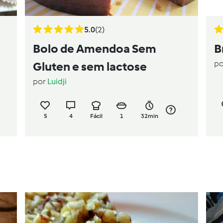
5.0
(2)
Bolo de Amendoa Sem
B
p
Gluten e sem lactose
por
Luidji
5
4
Fácil
1
32min