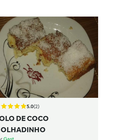
5.0
(2)
OLO DE COCO
OLHADINHO
or
Gast