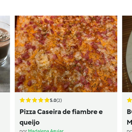
5.0
(2)
Pizza Caseira de fiambre e
B
queijo
M
por
Madalena Aguiar
p