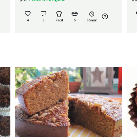
4
5
Fácil
5
55min