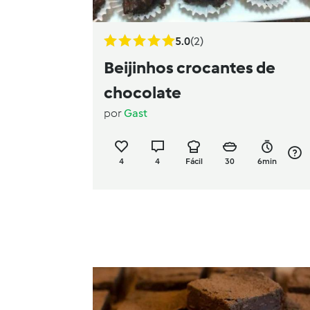
5.0
(2)
Beijinhos crocantes de
chocolate
por
Gast
4
4
Fácil
30
6min