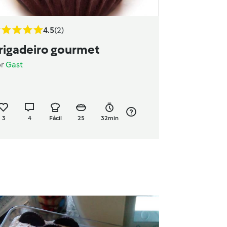
4.5
(2)
rigadeiro gourmet
or
Gast
3
4
Fácil
25
32min