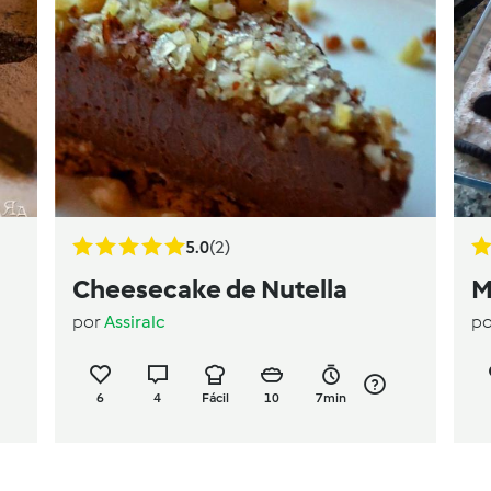
5.0
(2)
Cheesecake de Nutella
M
por
Assiralc
p
6
4
Fácil
10
7min