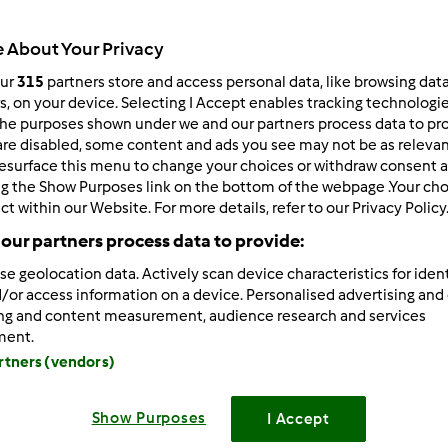
512
Resultados
 About Your Privacy
our
315
partners store and access personal data, like browsing dat
rs, on your device. Selecting I Accept enables tracking technologi
ltados por página:
Ordenar por:
he purposes shown under we and our partners process data to prov
Predefinido
are disabled, some content and ads you see may not be as relevan
esurface this menu to change your choices or withdraw consent a
ng the Show Purposes link on the bottom of the webpage .Your choi
ct within our Website. For more details, refer to our Privacy Policy
our partners process data to provide:
se geolocation data. Actively scan device characteristics for ident
/or access information on a device. Personalised advertising and
ing and content measurement, audience research and services
ment.
artners (vendors)
Show Purposes
I Accept