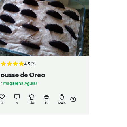
4.5
(2)
ousse de Oreo
or
Madalena Aguiar
1
4
Fácil
10
5min