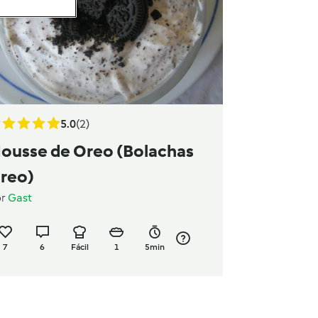
5.0
(2)
ousse de Oreo (Bolachas
reo)
or
Gast
7
6
Fácil
1
5min