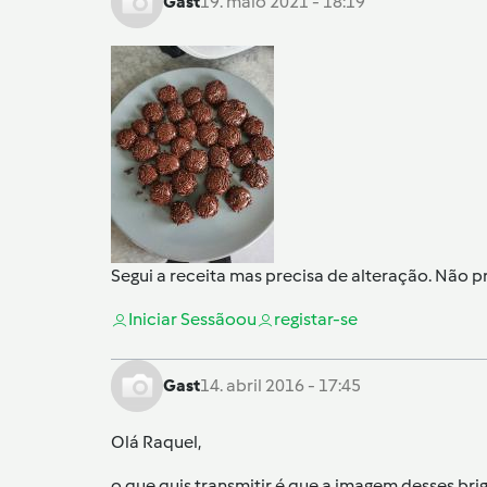
Gast
19. maio 2021 - 18:19
Segui a receita mas precisa de alteração. Não 
Iniciar Sessão
ou
registar-se
Gast
14. abril 2016 - 17:45
Olá Raquel,
o que quis transmitir é que a imagem desses br