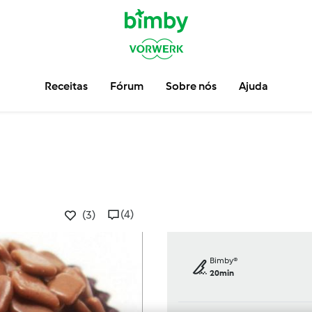
Receitas
Fórum
Sobre nós
Ajuda
(4)
(3)
Bimby®
20min