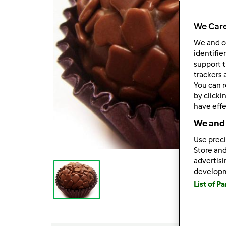
We Care
We and 
identifie
support t
trackers 
You can r
by clicki
have effe
We and 
Use preci
Store and
advertis
develop
List of P