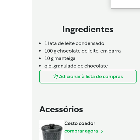
Ingredientes
1
lata de
leite condensado
100
g
chocolate de leite,
em barra
10
g
manteiga
q.b.
granulado de chocolate
Adicionar à lista de compras
Acessórios
Cesto coador
comprar agora