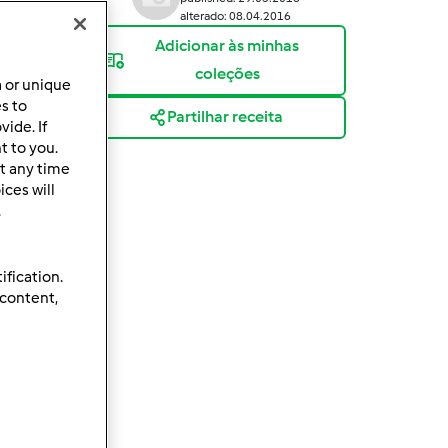
alterado: 08.04.2016
Adicionar às minhas
coleções
a or unique
es to
Partilhar receita
ide. If
t to you.
t any time
ces will
.
ification.
 content,