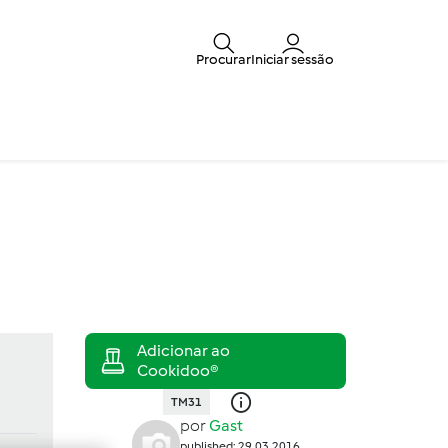
Procurar
Iniciar sessão
TM31
por
Gast
published: 29.03.2016