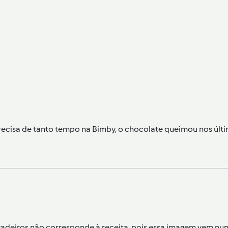
precisa de tanto tempo na Bimby, o chocolate queimou nos últi
igadeiros não corresponde à receita, pois essa imagem vem num