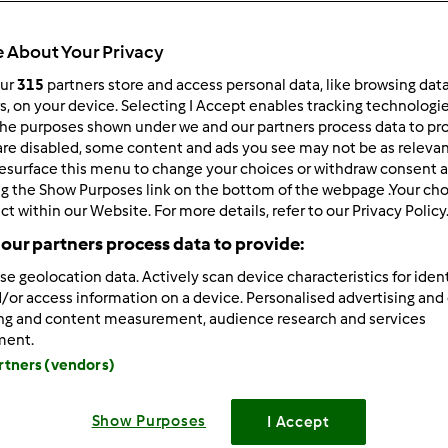
Todos
32min
 About Your Privacy
our
315
partners store and access personal data, like browsing dat
rs, on your device. Selecting I Accept enables tracking technologi
he purposes shown under we and our partners process data to prov
dose/s
25
unidade/s
are disabled, some content and ads you see may not be as relevan
esurface this menu to change your choices or withdraw consent a
ng the Show Purposes link on the bottom of the webpage .Your choi
ct within our Website. For more details, refer to our Privacy Policy
Nível
our partners process data to provide:
Fácil
se geolocation data. Actively scan device characteristics for ident
/or access information on a device. Personalised advertising and
ing and content measurement, audience research and services
ment.
artners (vendors)
Show Purposes
I Accept