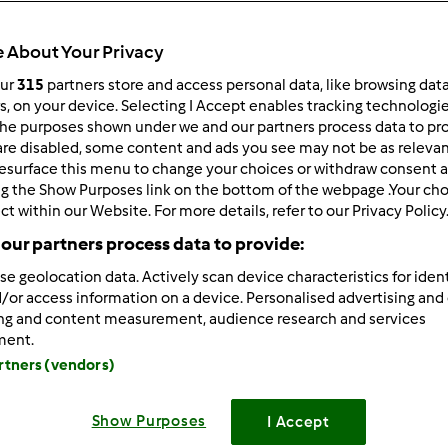
963
Resultados
 About Your Privacy
our
315
partners store and access personal data, like browsing dat
rs, on your device. Selecting I Accept enables tracking technologi
ltados por página:
Ordenar por:
he purposes shown under we and our partners process data to prov
Predefinido
are disabled, some content and ads you see may not be as relevan
esurface this menu to change your choices or withdraw consent a
ng the Show Purposes link on the bottom of the webpage .Your choi
ct within our Website. For more details, refer to our Privacy Policy
our partners process data to provide:
se geolocation data. Actively scan device characteristics for ident
/or access information on a device. Personalised advertising and
ing and content measurement, audience research and services
ment.
artners (vendors)
Show Purposes
I Accept