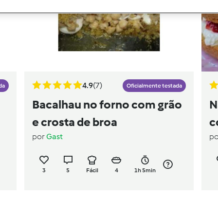
4.9
(7)
da
Oficialmente testada
Bacalhau no forno com grão
N
e crosta de broa
c
por
Gast
p
3
5
Fácil
4
1h 5min