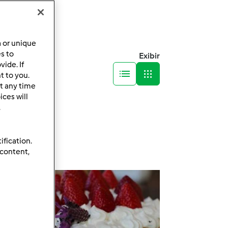
a or unique
es to
Exibir
ide. If
t to you.
t any time
ces will
.
ification.
 content,