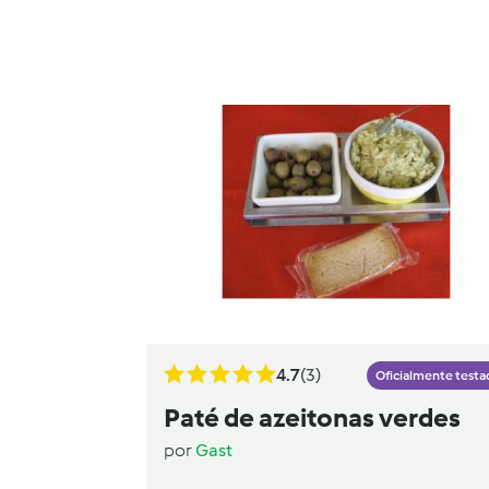
4.7
(3)
Oficialmente testa
Paté de azeitonas verdes
por
Gast