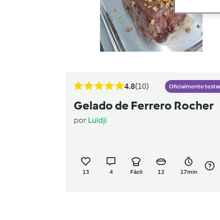
4.8
(10)
Oficialmente testa
Gelado de Ferrero Rocher
por
Luidji
13
4
Fácil
12
17min