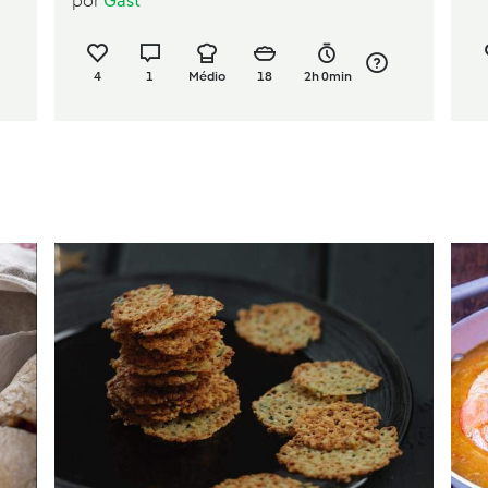
por
Gast
4
1
Médio
18
2h 0min