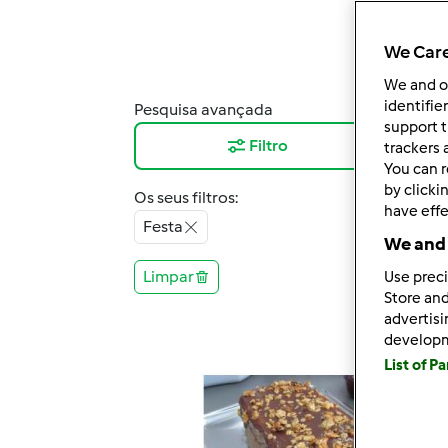
We Care
We and 
identifie
Pesquisa avançada
Resu
support t
Filtro
12
trackers 
You can r
by clicki
Os seus filtros:
have effe
Festa
We and 
Limpar
Use preci
Store and
advertis
develop
List of P