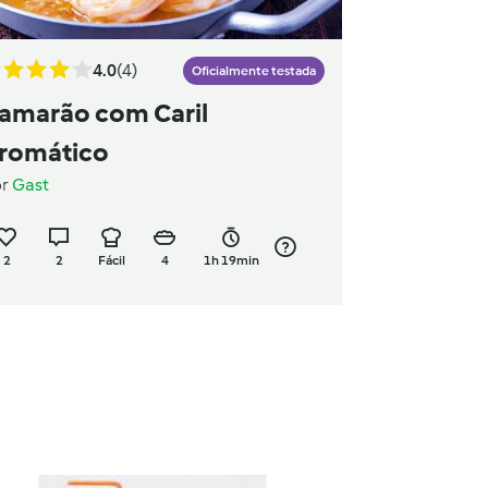
4.0
(4)
Oficialmente testada
amarão com Caril
romático
or
Gast
2
2
Fácil
4
1h 19min