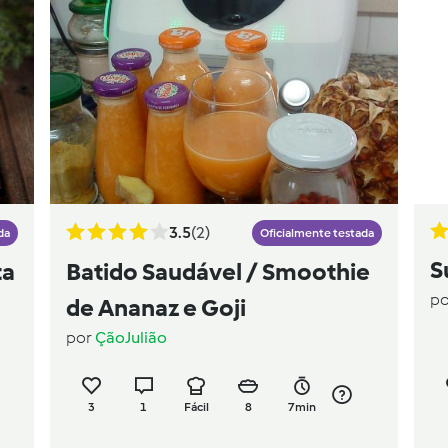
3.5
(2)
da
Oficialmente testada
S
ta
Batido Saudável / Smoothie
p
de Ananaz e Goji
por
ÇãoJulião
3
1
Fácil
8
7min