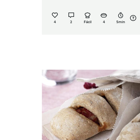
4
2
Fácil
4
5min