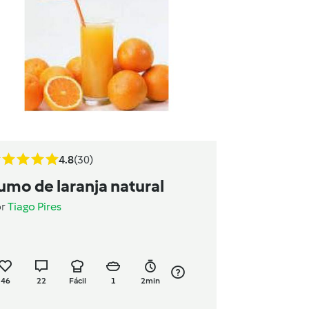
4.8
(30)
umo de laranja natural
or
Tiago Pires
46
22
Fácil
1
2min