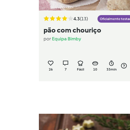
4.3
(13)
Oficialmente testa
pão com chouriço
por
Equipa Bimby
26
7
Fácil
10
33min