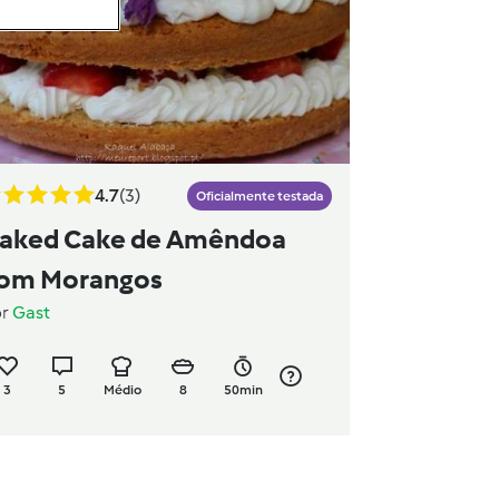
4.7
(3)
Oficialmente testada
aked Cake de Amêndoa
om Morangos
or
Gast
3
5
Médio
8
50min