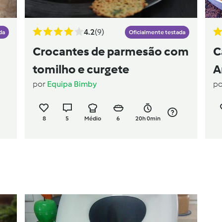
4.2
(9)
da
Oficialmente testada
Crocantes de parmesão com
C
tomilho e curgete
A
por
Equipa Bimby
p
8
5
Médio
6
20h 0min