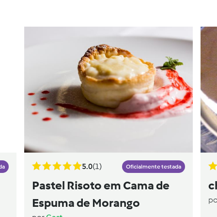
5.0
(1)
da
Oficialmente testada
Pastel Risoto em Cama de
c
p
Espuma de Morango