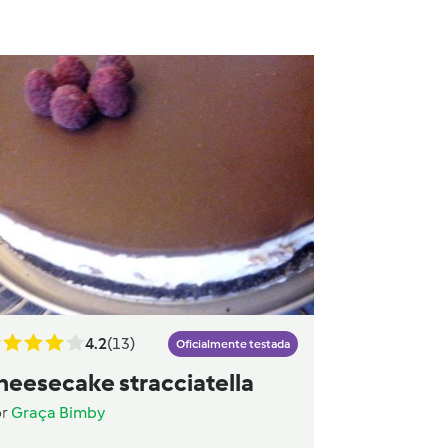
4.2
(13)
Oficialmente testada
heesecake stracciatella
or
Graça Bimby