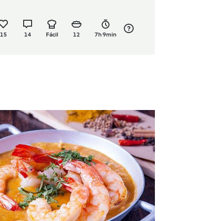
15
14
Fácil
12
7h 9min