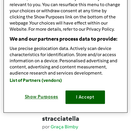
105
99
Médio
10
58min
relevant to you. You can resurface this menu to change
your choices or withdraw consent at any time by
clicking the Show Purposes link on the bottom of the
4.8
(10)
webpage .Your choices will have effect within our
Website. For more details, refer to our Privacy Policy.
Oficialmente testada
Gelado de Ferrero
We and our partners process data to provide:
Rocher
Use precise geolocation data. Actively scan device
por
Luidji
characteristics for identification. Store and/or access
information on a device. Personalised advertising and
content, advertising and content measurement,
audience research and services development.
13
4
Fácil
12
17min
List of Partners (vendors)
4.2
(13)
Show Purposes
I Accept
Oficialmente testada
cheesecake
stracciatella
por
Graça Bimby