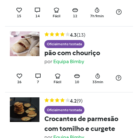
15
14
Fácil
12
7h 9min
4.3
(13)
Oficialmente testada
pão com chouriço
por
Equipa Bimby
26
7
Fácil
10
33min
4.2
(9)
Oficialmente testada
Crocantes de parmesão
com tomilho e curgete
por
Equipa Bimby