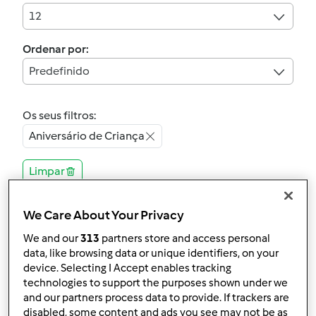
12
Ordenar por:
Predefinido
Os seus filtros:
Aniversário de Criança
Limpar
4.7
(71)
We Care About Your Privacy
Oficialmente testada
We and our
313
partners store and access personal
Bola de carne
data, like browsing data or unique identifiers, on your
device. Selecting I Accept enables tracking
por
taniapinheirolino
technologies to support the purposes shown under we
and our partners process data to provide. If trackers are
disabled, some content and ads you see may not be as