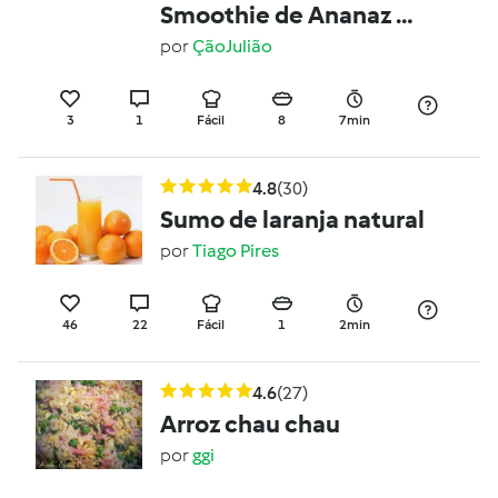
Smoothie de Ananaz e
Goji
por
ÇãoJulião
3
1
Fácil
8
7min
4.8
(30)
Sumo de laranja natural
por
Tiago Pires
46
22
Fácil
1
2min
4.6
(27)
Arroz chau chau
por
ggi