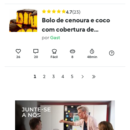
4.7
(23)
Bolo de cenoura e coco
com cobertura de
chocolate
por
Gast
26
20
Fácil
8
48min
1
2
3
4
5