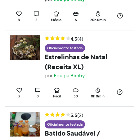
8
5
Médio
6
20h 0min
4.3
(4)
Oficialmente testada
Estrelinhas de Natal
(Receita XL)
por
Equipa Bimby
3
0
Fácil
30
8h 8min
3.5
(2)
Oficialmente testada
Batido Saudável /