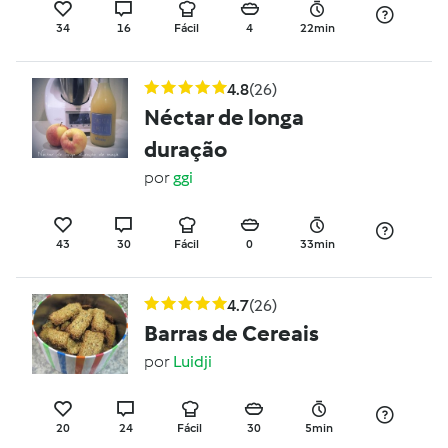
34
16
Fácil
4
22min
4.8
(26)
Néctar de longa
duração
por
ggi
43
30
Fácil
0
33min
4.7
(26)
Barras de Cereais
por
Luidji
20
24
Fácil
30
5min