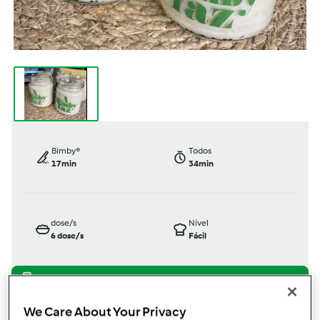
Bimby®
Todos
17min
34min
dose/s
Nível
6
dose/s
Fácil
TM6
TM5
TM31
We Care About Your Privacy