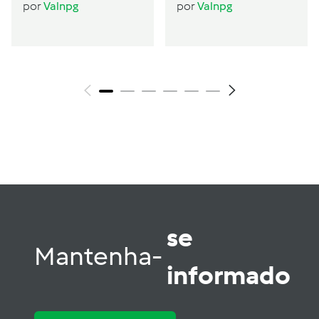
Seitan (2 pessoas)
por
Valnpg
por
Valnpg
se
Mantenha-
informado