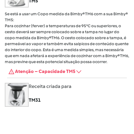
TM5
Se está a usar um Copo medida da Bimby® TM6 com a sua Bimby®
TM5:
Para cozinhar (ferver) a temperaturas de 95°C ou superiores, o
cesto deverá ser sempre colocado sobre a tampa no lugar do
copo medida da Bimby®TM6. O cesto colocado sobre a tampa, é
permeável ao vapor e também evita salpicos de conteúdo quente
do interior do copo. Esta é uma medida simples, mas necessária
que em nada afetará a experiência de cozinhar com a Bimby® TM6,
mas previne que esta potencial situação possa ocorrer.
Atenção – Capacidade TM5
Receita criada para
TM31