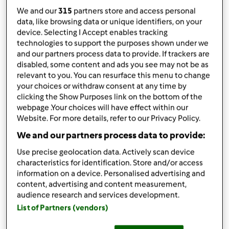
por
Sara Morgado Agente Bimby
We and our
315
partners store and access personal
published: 22.03.2023
alterado: 22.03.2023
data, like browsing data or unique identifiers, on your
device. Selecting I Accept enables tracking
Adicionar às minhas coleções
technologies to support the purposes shown under we
and our partners process data to provide. If trackers are
Partilhar receita
disabled, some content and ads you see may not be as
Criar uma variante
relevant to you. You can resurface this menu to change
your choices or withdraw consent at any time by
clicking the Show Purposes link on the bottom of the
webpage .Your choices will have effect within our
Website. For more details, refer to our Privacy Policy.
We and our partners process data to provide:
Ingredientes
Use precise geolocation data. Actively scan device
characteristics for identification. Store and/or access
Enfrascados de Aveia Proteicos
information on a device. Personalised advertising and
content, advertising and content measurement,
200
g
Fruta variada,
(maçã, pêra, banana, etc)
audience research and services development.
750
g
Leite/Bebida Vegetal
List of Partners (vendors)
120
g
flocos de aveia
100
g
claras de ovo