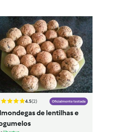
4.5
(2)
Oficialmente testada
lmondegas de lentilhas e
ogumelos