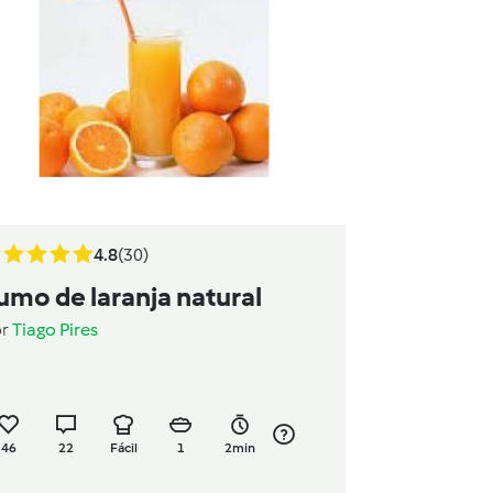
4.8
(30)
umo de laranja natural
or
Tiago Pires
46
22
Fácil
1
2min