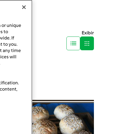
a or unique
es to
Exibir
ide. If
t to you.
t any time
ces will
.
ification.
 content,