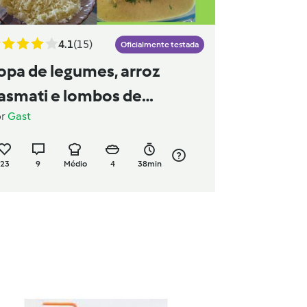
4.1
(15)
Oficialmente testada
opa de legumes, arroz
asmati e lombos de
or
Gast
escada com molho de caril
23
9
Médio
4
38min