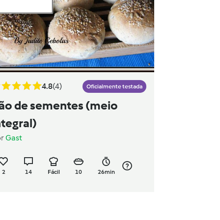
4.8
(4)
Oficialmente testada
ão de sementes (meio
ntegral)
or
Gast
2
14
Fácil
10
26min