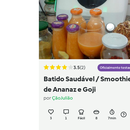
3.5
(2)
Oficialmente testa
Batido Saudável / Smoothi
de Ananaz e Goji
por
ÇãoJulião
3
1
Fácil
8
7min