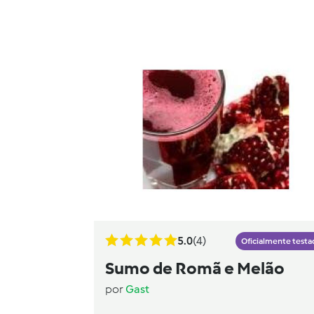
5.0
(4)
Oficialmente testa
Sumo de Romã e Melão
por
Gast