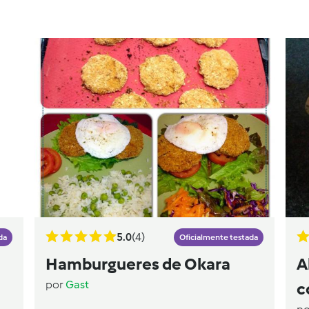
5.0
(4)
da
Oficialmente testada
Hamburgueres de Okara
A
por
Gast
c