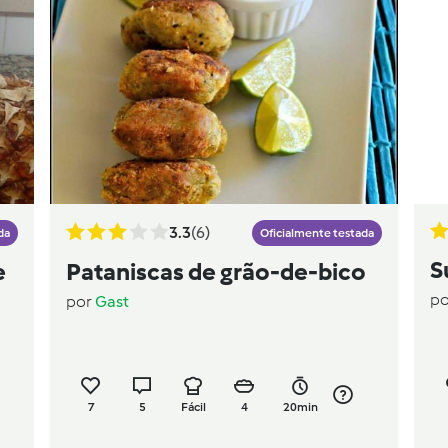
3.3
(6)
da
Oficialmente testada
S
e
Pataniscas de grão-de-bico
p
por
Gast
7
5
Fácil
4
20min