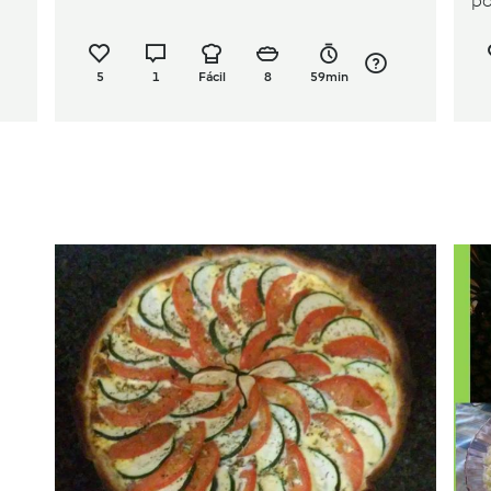
p
5
1
Fácil
8
59min