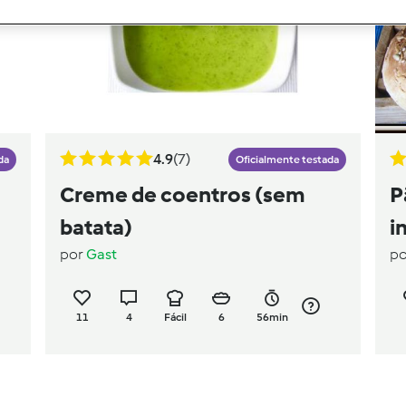
4.9
(7)
da
Oficialmente testada
Creme de coentros (sem
P
batata)
i
por
Gast
p
11
4
Fácil
6
56min