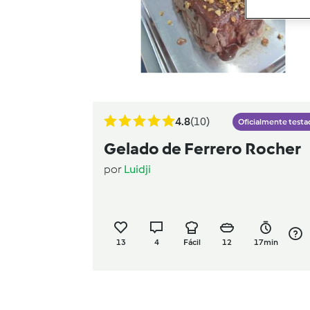
4.8
(10)
Oficialmente testa
Gelado de Ferrero Rocher
por
Luidji
13
4
Fácil
12
17min