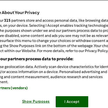
971
Resultados
 About Your Privacy
our
315
partners store and access personal data, like browsing dat
rs, on your device. Selecting I Accept enables tracking technologi
ltados por página:
Ordenar por:
he purposes shown under we and our partners process data to prov
Predefinido
are disabled, some content and ads you see may not be as relevan
esurface this menu to change your choices or withdraw consent a
ng the Show Purposes link on the bottom of the webpage .Your choi
ct within our Website. For more details, refer to our Privacy Policy
our partners process data to provide:
se geolocation data. Actively scan device characteristics for ident
/or access information on a device. Personalised advertising and
ing and content measurement, audience research and services
ment.
artners (vendors)
Show Purposes
I Accept