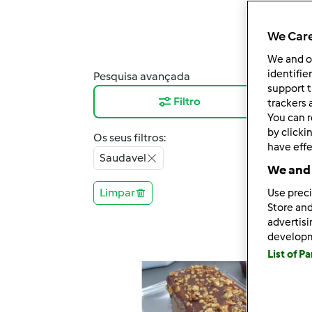
We Care
We and 
identifie
Pesquisa avançada
Resu
support t
Filtro
12
trackers 
You can r
by clicki
Os seus filtros:
have effe
Saudavel
We and 
Limpar
Use preci
Store and
advertis
develop
List of P