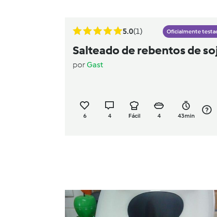
5.0
(1)
Oficialmente testa
Salteado de rebentos de so
por
Gast
6
4
Fácil
4
43min