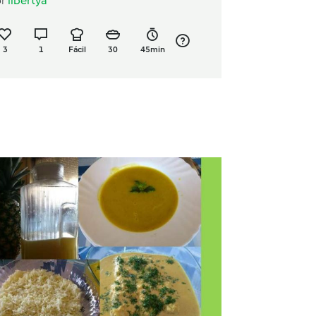
or
libertya
3
1
Fácil
30
45min