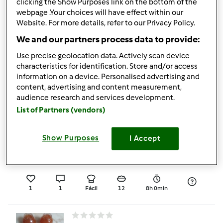
clicking the Show Purposes link on the bottom of the
webpage .Your choices will have effect within our
5.0
(1)
Website. For more details, refer to our Privacy Policy.
Caldo de legumes
We and our partners process data to provide:
caseiro
Use precise geolocation data. Actively scan device
por
Emilia Castro
characteristics for identification. Store and/or access
information on a device. Personalised advertising and
content, advertising and content measurement,
2
2
Fácil
--
40min
audience research and services development.
List of Partners (vendors)
5.0
(1)
Show Purposes
I Accept
Iogurtes de Coco
por
Gast
1
1
Fácil
12
8h 0min