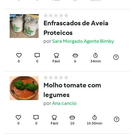
Enfrascados de Aveia
Proteicos
por
Sara Morgado Agente Bimby
0
0
Fácil
6
34min
Molho tomate com
legumes
por
Ana cancio
0
0
Fácil
10
1h 30min