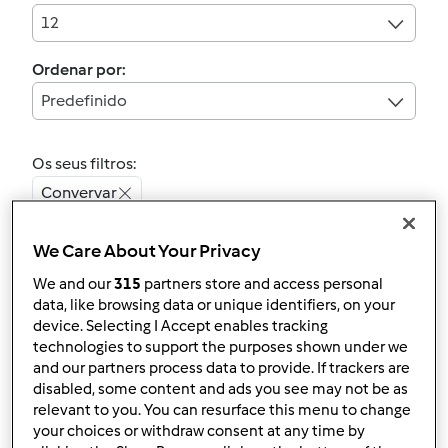
12
Ordenar por:
Predefinido
Os seus filtros:
Convervar
Limpar
We Care About Your Privacy
We and our
315
partners store and access personal
4.6
(5)
data, like browsing data or unique identifiers, on your
device. Selecting I Accept enables tracking
Pão de ló de ovar
technologies to support the purposes shown under we
por
Gast
and our partners process data to provide. If trackers are
disabled, some content and ads you see may not be as
relevant to you. You can resurface this menu to change
10
4
Fácil
8
20min
your choices or withdraw consent at any time by