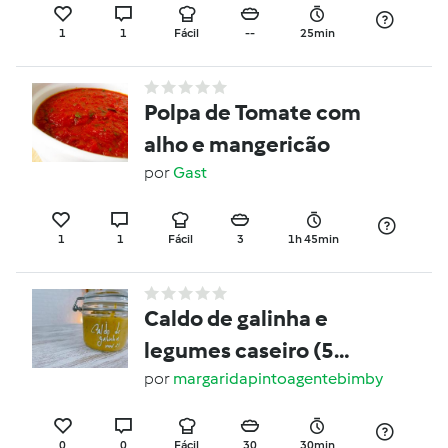
1
1
Fácil
--
25min
Polpa de Tomate com
alho e mangericão
por
Gast
1
1
Fácil
3
1h 45min
Caldo de galinha e
legumes caseiro (5
meses de conservação)
por
margaridapintoagentebimby
0
0
Fácil
30
30min