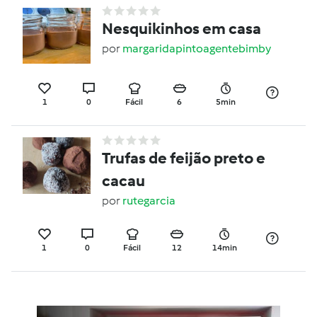
Nesquikinhos em casa
por
margaridapintoagentebimby
1
0
Fácil
6
5min
Trufas de feijão preto e
cacau
por
rutegarcia
1
0
Fácil
12
14min