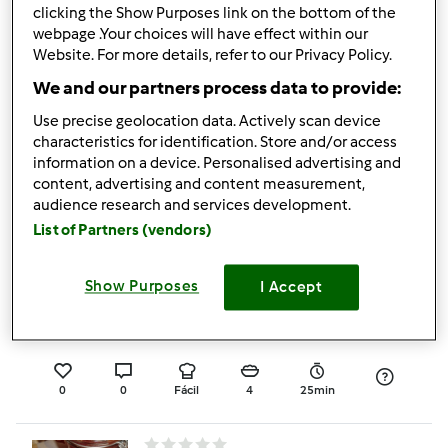
clicking the Show Purposes link on the bottom of the
webpage .Your choices will have effect within our
Cookies de Okara de
Website. For more details, refer to our Privacy Policy.
Amêndoa
We and our partners process data to provide:
por
Sara Morgado Agente Bimby
Use precise geolocation data. Actively scan device
characteristics for identification. Store and/or access
information on a device. Personalised advertising and
content, advertising and content measurement,
0
0
Fácil
20
1h 30min
audience research and services development.
List of Partners (vendors)
Creme de Cenoura
Show Purposes
I Accept
Delicioso
por
DoraZRSilva
0
0
Fácil
4
25min