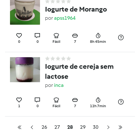
Iogurte de Morango
por
apss1964
0
0
Fácil
7
8h 45min
Iogurte de cereja sem
lactose
por
inca
1
0
Fácil
7
12h 7min
26
27
28
29
30