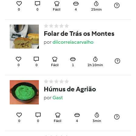
0
0
Fácil
4
25min
Folar de Trás os Montes
por
diicorreiacarvalho
0
0
Fácil
1
2h 10min
Húmus de Agrião
por
Gast
0
0
Fácil
4
3min