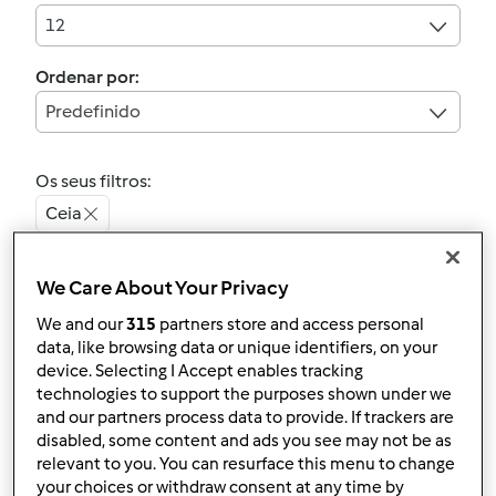
12
Ordenar por:
Predefinido
Os seus filtros:
Ceia
Limpar
We Care About Your Privacy
We and our
315
partners store and access personal
data, like browsing data or unique identifiers, on your
Cevadinha doce
device. Selecting I Accept enables tracking
por
Gast
technologies to support the purposes shown under we
and our partners process data to provide. If trackers are
disabled, some content and ads you see may not be as
relevant to you. You can resurface this menu to change
0
0
Médio
500
3h 35min
your choices or withdraw consent at any time by