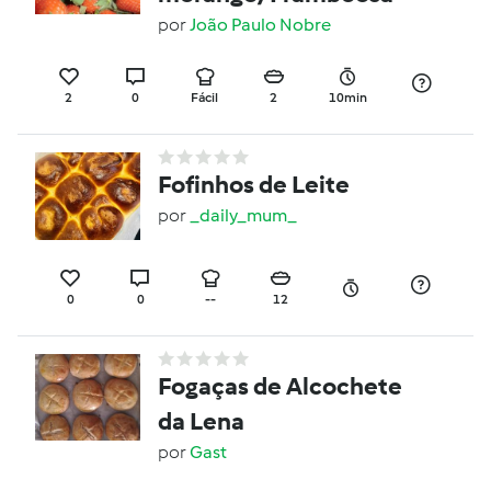
por
João Paulo Nobre
2
0
Fácil
2
10min
Fofinhos de Leite
por
_daily_mum_
0
0
--
12
Fogaças de Alcochete
da Lena
por
Gast