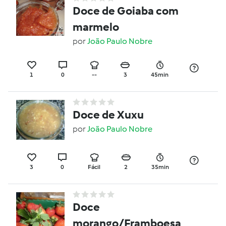
Doce de Goiaba com
marmelo
por
João Paulo Nobre
1
0
--
3
45min
Doce de Xuxu
por
João Paulo Nobre
3
0
Fácil
2
35min
Doce
morango/Framboesa