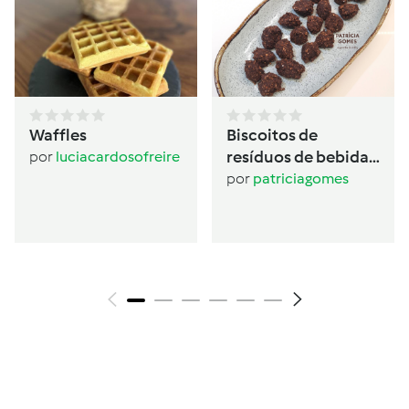
Waffles
Biscoitos de
resíduos de bebida
por
luciacardosofreire
de aveia
por
patriciagomes