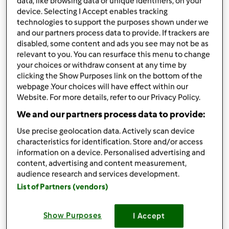
data, like browsing data or unique identifiers, on your
published: 30.11.2016
device. Selecting I Accept enables tracking
alterado: 30.11.2016
technologies to support the purposes shown under we
Adicionar às minhas coleções
and our partners process data to provide. If trackers are
disabled, some content and ads you see may not be as
Partilhar receita
relevant to you. You can resurface this menu to change
your choices or withdraw consent at any time by
Criar uma variante
clicking the Show Purposes link on the bottom of the
webpage .Your choices will have effect within our
Website. For more details, refer to our Privacy Policy.
We and our partners process data to provide:
Use precise geolocation data. Actively scan device
Ingredientes
characteristics for identification. Store and/or access
information on a device. Personalised advertising and
Doce de Goiaba com marmelo
content, advertising and content measurement,
audience research and services development.
600g
marmelos
List of Partners (vendors)
200g
goiabas
1
limão
Show Purposes
I Accept
12
folhas pequenas
Setevia
500g
açúcar amarelo