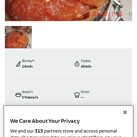
Bimby®
Todos
15min
45min
dose/s
Nível
3
frasco/s
--
We Care About Your Privacy
TM31
We and our
315
partners store and access personal
por
João Paulo Nobre