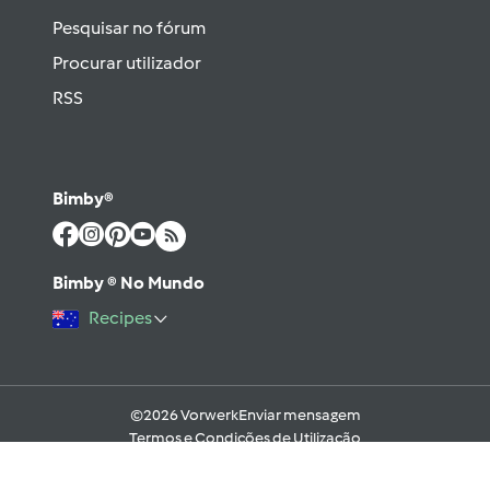
Pesquisar no fórum
Procurar utilizador
RSS
Bimby®
Bimby ® No Mundo
Recipes
©2026 Vorwerk
Enviar mensagem
Termos e Condições de Utilização
Aviso sobre Proteção de Dados
Política de Cookies
Regras e código moral digital do Fórum
Ajuda