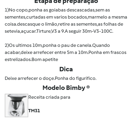
Etapa de preparação
1)No copo,ponha as goiabas descascadas,sem as
sementes,curtadas em varios bocados,marmelo a mesma
coisa.descasque o limão,retire as sementes,as folhas de
setevia,açucar.Tirture,V3 a 9.A seguir 30m-V3-100C.
2)Os ultimos 10m,ponha o pau de canela.Quando
acabar,deixe arrefecer entre 5m a 10m.Ponha em frascos
estrelizados.Bom apetite
Dica
Deixe arrefecer o doçe.Ponha do figurifico.
Modelo Bimby ®
Receita criada para
TM31