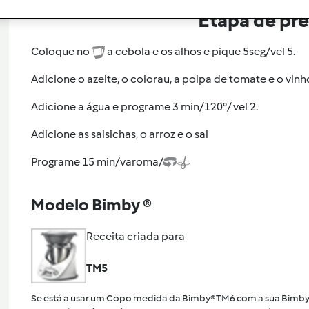
Etapa de pr
Coloque no
a cebola e os alhos e pique 5seg/vel 5.
Adicione o azeite, o colorau, a polpa de tomate e o vin
Adicione a água e programe 3 min/120°/ vel 2.
Adicione as salsichas, o arroz e o sal
Programe 15 min/varoma/
Modelo Bimby ®
Receita criada para
TM5
Se está a usar um Copo medida da Bimby® TM6 com a sua Bimby