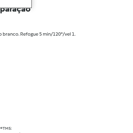
eparação
ho branco. Refogue 5 min/120°/vel 1.
® TM5: