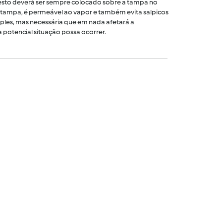
 cesto deverá ser sempre colocado sobre a tampa no
tampa, é permeável ao vapor e também evita salpicos
ples, mas necessária que em nada afetará a
 potencial situação possa ocorrer.