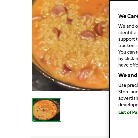
We Care
We and 
identifie
support t
trackers 
You can r
by clicki
have effe
We and 
Use preci
Store and
advertis
develop
List of P