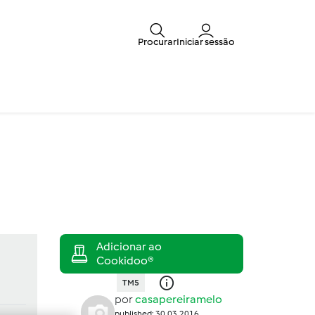
Procurar
Iniciar sessão
TM5
por
casapereiramelo
published: 30.03.2016