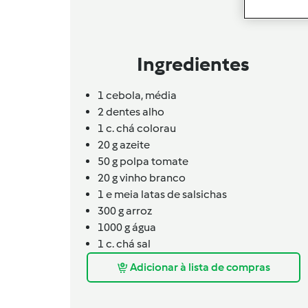
Ingredientes
1
cebola,
média
2
dentes
alho
1
c. chá
colorau
20
g
azeite
50
g
polpa tomate
20
g
vinho branco
1 e meia
latas de
salsichas
300
g
arroz
1000
g
água
1
c. chá
sal
Adicionar à lista de compras