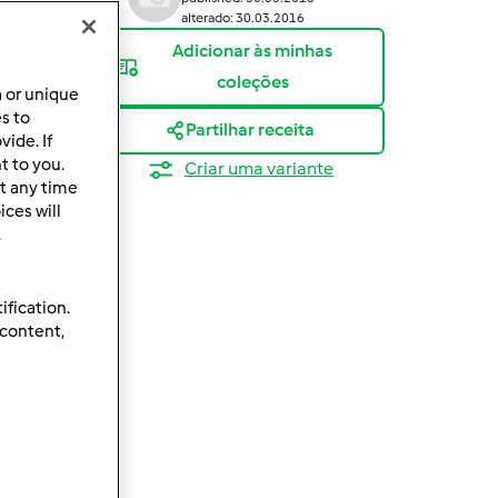
alterado: 30.03.2016
Adicionar às minhas
coleções
a or unique
es to
Partilhar receita
ide. If
t to you.
Criar uma variante
t any time
ces will
.
ification.
 content,