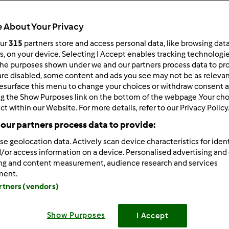
Todos
20min
 About Your Privacy
our
315
partners store and access personal data, like browsing dat
rs, on your device. Selecting I Accept enables tracking technologi
he purposes shown under we and our partners process data to prov
dose/s
4
dose/s
are disabled, some content and ads you see may not be as relevan
esurface this menu to change your choices or withdraw consent a
ng the Show Purposes link on the bottom of the webpage .Your choi
ct within our Website. For more details, refer to our Privacy Policy
Nível
our partners process data to provide:
--
se geolocation data. Actively scan device characteristics for ident
/or access information on a device. Personalised advertising and
ing and content measurement, audience research and services
ment.
artners (vendors)
Show Purposes
I Accept