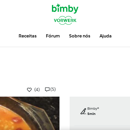
Receitas
Fórum
Sobre nós
Ajuda
(5)
(4)
Bimby®
5min