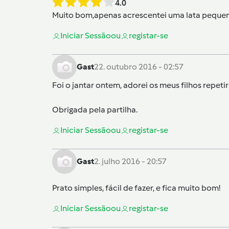
4.0
Muito bom,apenas acrescentei uma lata pequen
Iniciar Sessão
ou
registar-se
Gast
22. outubro 2016 - 02:57
Foi o jantar ontem, adorei os meus filhos repeti
Obrigada pela partilha.
Iniciar Sessão
ou
registar-se
Gast
2. julho 2016 - 20:57
Prato simples, fácil de fazer, e fica muito bom!
Iniciar Sessão
ou
registar-se