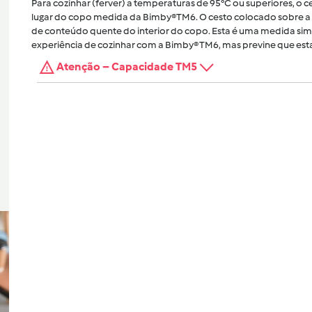
Para cozinhar (ferver) a temperaturas de 95°C ou superiores, o
lugar do copo medida da Bimby®TM6. O cesto colocado sobre a 
de conteúdo quente do interior do copo. Esta é uma medida sim
experiência de cozinhar com a Bimby® TM6, mas previne que esta
Atenção – Capacidade TM5