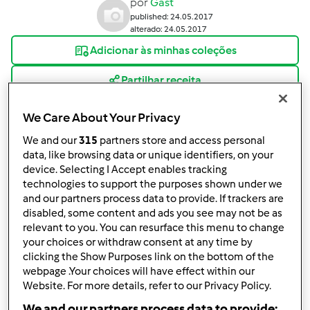
por
Gast
published: 24.05.2017
alterado: 24.05.2017
Adicionar às minhas coleções
Partilhar receita
Criar uma variante
We Care About Your Privacy
We and our
315
partners store and access personal
data, like browsing data or unique identifiers, on your
device. Selecting I Accept enables tracking
technologies to support the purposes shown under we
and our partners process data to provide. If trackers are
Ingredientes
disabled, some content and ads you see may not be as
relevant to you. You can resurface this menu to change
Torradas de Batata Doce com Ovo e
your choices or withdraw consent at any time by
Abacate
clicking the Show Purposes link on the bottom of the
webpage .Your choices will have effect within our
1
batata doce cortada em fatias
Website. For more details, refer to our Privacy Policy.
1/2
abacate
We and our partners process data to provide: