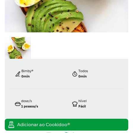
Bimby®
Todos
0min
0min
dose/s
Nível
1
pessoa/s
Fácil