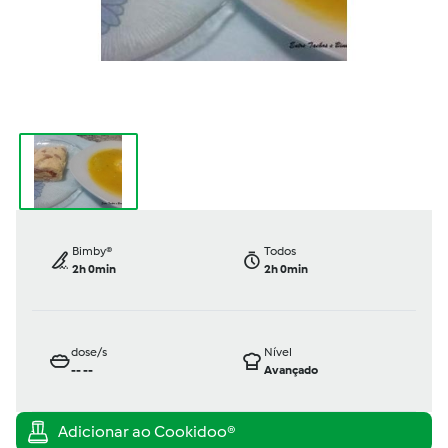
Bimby®
Todos
2h 0min
2h 0min
dose/s
Nível
--
--
Avançado