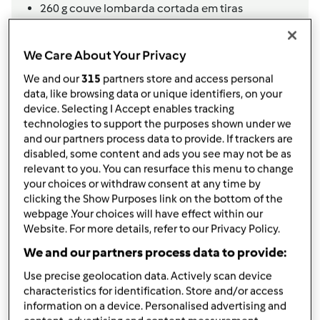
260 g couve lombarda cortada em tiras
120
g
curgete,
s/ casca cortada às rodelas
160
g
cenoura,
cortada às rodelas
We Care About Your Privacy
100 g alho francês, só a parte branca cortada às
rodelas
We and our
315
partners store and access personal
260 g feijão verde cortado em pedaços
data, like browsing data or unique identifiers, on your
device. Selecting I Accept enables tracking
100
g
cebola
technologies to support the purposes shown under we
1 dente de alho
and our partners process data to provide. If trackers are
30 g feijão branco cozido
disabled, some content and ads you see may not be as
(*)1
c. chá de
caldo de galinha,
feito na Bimby
relevant to you. You can resurface this menu to change
(ou 1 cubo)
your choices or withdraw consent at any time by
50 g azeite
clicking the Show Purposes link on the bottom of the
Sal q.b.
webpage .Your choices will have effect within our
Website. For more details, refer to our Privacy Policy.
Água q.b.
Ingredientes p/ a omelete
We and our partners process data to provide:
3
ovo,
s
Use precise geolocation data. Actively scan device
10
g
leite gordo
characteristics for identification. Store and/or access
1 alho
information on a device. Personalised advertising and
Salsa picada q.b.