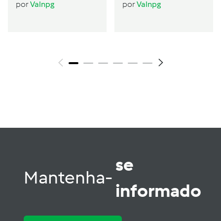
Seitan (2 pessoas)
por
Valnpg
por
Valnpg
se
Mantenha-
informado