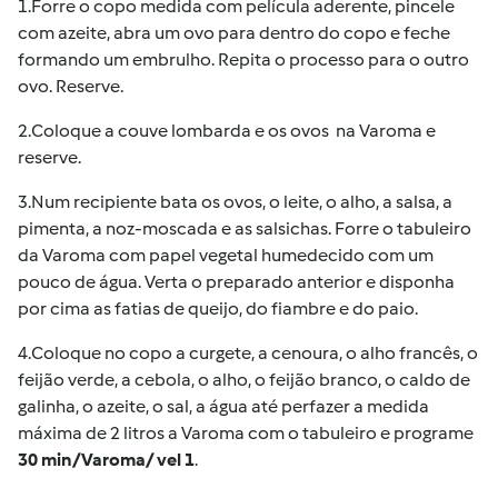
1.
Forre o copo medida com película aderente, pincele
com azeite, abra um ovo para dentro do copo e feche
formando um embrulho. Repita o processo para o outro
ovo. Reserve.
2.
Coloque a couve lombarda e os ovos na Varoma e
reserve.
3.
Num recipiente bata os ovos, o leite, o alho, a salsa, a
pimenta, a noz-moscada e as salsichas. Forre o tabuleiro
da Varoma com papel vegetal humedecido com um
pouco de água. Verta o preparado anterior e disponha
por cima as fatias de queijo, do fiambre e do paio.
4.
Coloque no copo a curgete, a cenoura, o alho francês, o
feijão verde, a cebola, o alho, o feijão branco, o caldo de
galinha, o azeite, o sal, a água até perfazer a medida
máxima de 2 litros a Varoma com o tabuleiro e programe
30 min/Varoma/ vel 1
.