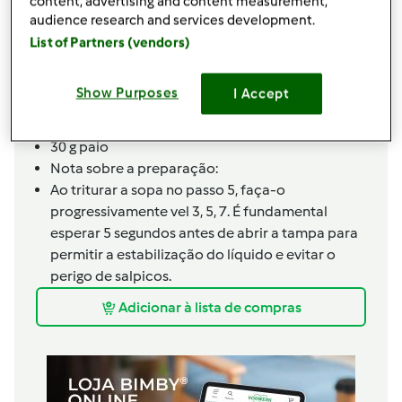
content, advertising and content measurement,
5 pimentas moída ao momento q.b.
audience research and services development.
Noz moscada q.b.
List of Partners (vendors)
3 salsichas cortadas às rodelas
4 fatias
Show Purposes
I Accept
60
g
queijo,
flamengo
60
g
fiambre,
de frango
30 g paio
Nota sobre a preparação:
Ao triturar a sopa no passo 5, faça-o
progressivamente vel 3, 5, 7. É fundamental
esperar 5 segundos antes de abrir a tampa para
permitir a estabilização do líquido e evitar o
perigo de salpicos.
Adicionar à lista de compras