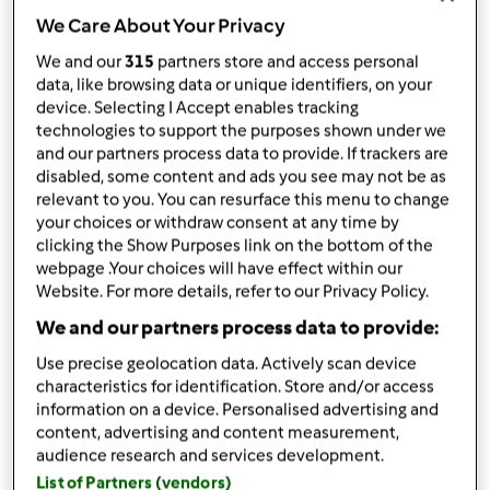
Adicionar às minhas coleções
We Care About Your Privacy
Partilhar receita
We and our
315
partners store and access personal
data, like browsing data or unique identifiers, on your
Criar uma variante
device. Selecting I Accept enables tracking
technologies to support the purposes shown under we
and our partners process data to provide. If trackers are
disabled, some content and ads you see may not be as
relevant to you. You can resurface this menu to change
your choices or withdraw consent at any time by
Ingredientes
clicking the Show Purposes link on the bottom of the
webpage .Your choices will have effect within our
250 gr – Feijão-verde cortado
Website. For more details, refer to our Privacy Policy.
150 gr – Cenoura cortada em juliana
We and our partners process data to provide:
100 gr – Alho francês cortado às rodelas fina
150 gr – Cogumelos frescos Portobello
Use precise geolocation data. Actively scan device
laminados
characteristics for identification. Store and/or access
information on a device. Personalised advertising and
150 gr – Presunto
content, advertising and content measurement,
1 -
cebola
audience research and services development.
2 – Dentes de alho
List of Partners (vendors)