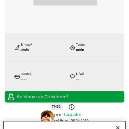
Bimby®
Todos
0min
0min
dose/s
Nível
--
--
--
TM31
por
Raquelm
published: 08.04.2013