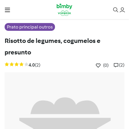
Prato principal outros
Risotto de legumes, cogumelos e
presunto
4.0
(2)
(2)
(0)