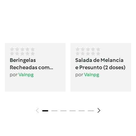
Beringelas
Salada de Melancia
Recheadas com
e Presunto (2 doses)
Seitan (2 pessoas)
por
Valnpg
por
Valnpg