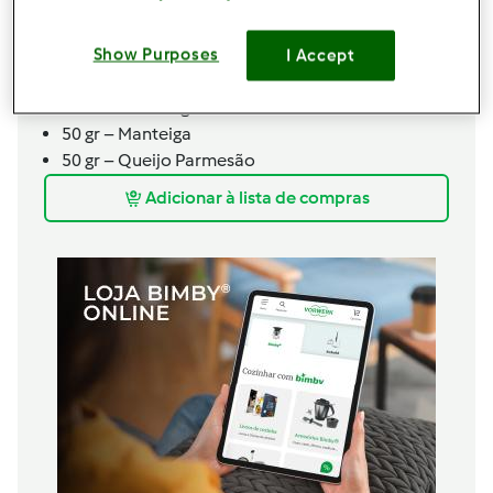
40 gr – Azeite
900 gr - Água
40 gr – Vinho Branco
Show Purposes
I Accept
300 gr – Arroz Arbóreo
1 - Caldo de Legumes
50 gr – Manteiga
50 gr – Queijo Parmesão
Adicionar à lista de compras