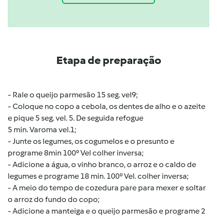
Etapa de preparação
- Rale o queijo parmesão 15
seg
.
vel9;
- Coloque no copo a cebola, os dentes de alho e o azeite
e pique 5
seg
.
vel
.
5. De seguida refogue
5
min
.
Varoma
vel
.
1
;
- Junte os legumes, os cogumelos e o presunto
e
programe 8min 100⁰ Vel colher inversa;
- Adicione a água, o vinho branco, o arroz e o caldo de
legumes e programe 18 min.
100⁰
Vel
.
c
olher
inversa;
- A meio do tempo de cozedura pare para mexer e soltar
o arroz do fundo do copo;
- Adicione a manteiga e o queijo parmesão e programe 2