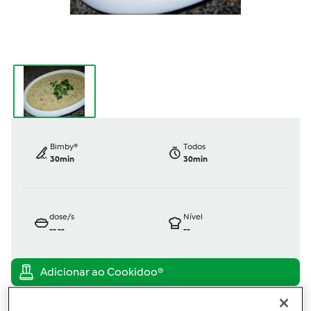
Bimby®
Todos
30min
30min
dose/s
Nível
--
--
--
TM31