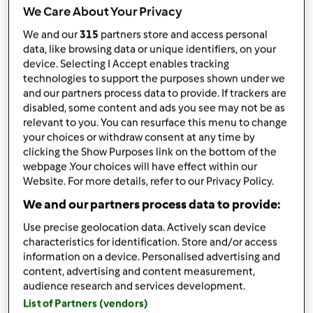
por
Luz Constantino
We Care About Your Privacy
published: 12.08.2012
We and our
315
partners store and access personal
Adicionar às minhas coleções
data, like browsing data or unique identifiers, on your
device. Selecting I Accept enables tracking
Partilhar receita
technologies to support the purposes shown under we
and our partners process data to provide. If trackers are
Criar uma variante
disabled, some content and ads you see may not be as
relevant to you. You can resurface this menu to change
your choices or withdraw consent at any time by
clicking the Show Purposes link on the bottom of the
webpage .Your choices will have effect within our
Website. For more details, refer to our Privacy Policy.
Ingredientes
We and our partners process data to provide:
1
cebola
Use precise geolocation data. Actively scan device
1 ramo de salsa (3 a 4 pés)
characteristics for identification. Store and/or access
25 g de azeite
information on a device. Personalised advertising and
300 g de miolo de ameijoa
content, advertising and content measurement,
250
g
de arroz para risotto
audience research and services development.
820
g
de água
List of Partners (vendors)