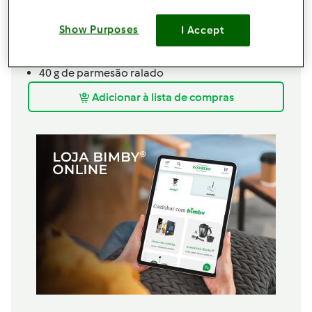
80
g
de vinho branco
1 caldo de marisco
Show Purposes
I Accept
sal q.b.
20 g de manteiga
40 g de parmesão ralado
Adicionar à lista de compras