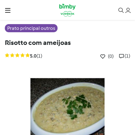
Prato principal outros
Risotto com ameijoas
5.0
(1)
(1)
(0)