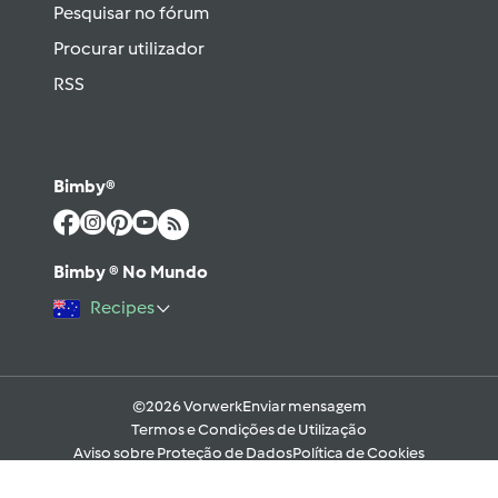
Pesquisar no fórum
Procurar utilizador
RSS
Bimby®
Bimby ® No Mundo
Recipes
©2026 Vorwerk
Enviar mensagem
Termos e Condições de Utilização
Aviso sobre Proteção de Dados
Política de Cookies
Regras e código moral digital do Fórum
Ajuda