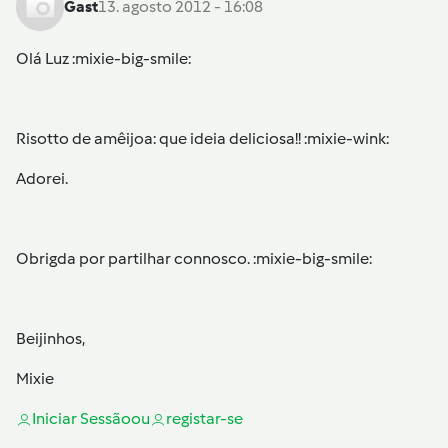
Gast
13. agosto 2012 - 16:08
Olá Luz :mixie-big-smile:
Risotto de amêijoa: que ideia deliciosa!! :mixie-wink:
Adorei.
Obrigda por partilhar connosco. :mixie-big-smile:
Beijinhos,
Mixie
Iniciar Sessão
ou
registar-se