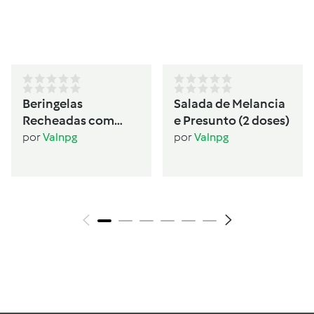
Beringelas
Salada de Melancia
Recheadas com
e Presunto (2 doses)
Seitan (2 pessoas)
por
Valnpg
por
Valnpg