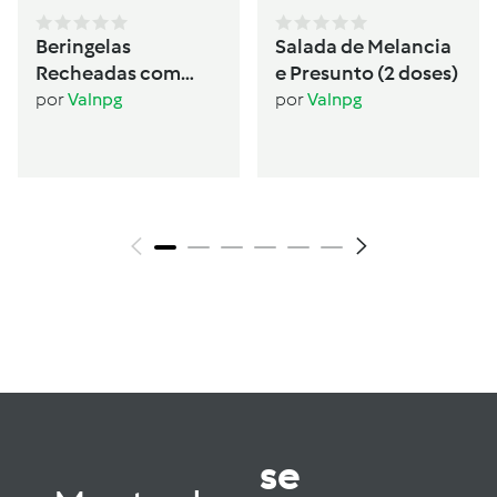
Beringelas
Salada de Melancia
Recheadas com
e Presunto (2 doses)
Seitan (2 pessoas)
por
Valnpg
por
Valnpg
se