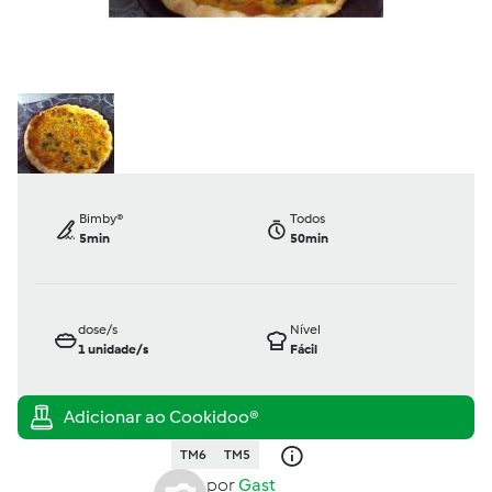
Bimby®
Todos
5min
50min
dose/s
Nível
1
unidade/s
Fácil
TM6
TM5
por
Gast