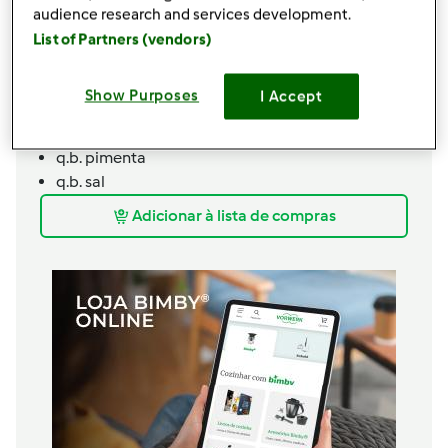
200 ml
natas
audience research and services development.
100
grama
queijo
List of Partners (vendors)
80
grama
fiambre
160
grama
pimento verde e vermelho,
Cortado
Show Purposes
I Accept
em cubos
80
grama
cogumelos,
Laminados
q.b.
pimenta
q.b.
sal
Adicionar à lista de compras