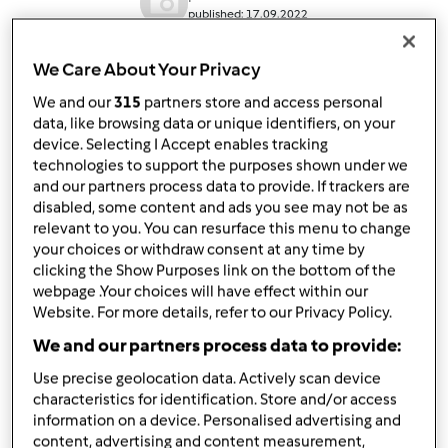
published: 17.09.2022
Adicionar às minhas coleções
We Care About Your Privacy
Partilhar receita
We and our
315
partners store and access personal
data, like browsing data or unique identifiers, on your
Criar uma variante
device. Selecting I Accept enables tracking
technologies to support the purposes shown under we
and our partners process data to provide. If trackers are
disabled, some content and ads you see may not be as
relevant to you. You can resurface this menu to change
your choices or withdraw consent at any time by
Ingredientes
clicking the Show Purposes link on the bottom of the
webpage .Your choices will have effect within our
A Quiche da D. Lilia
Website. For more details, refer to our Privacy Policy.
200
grama
farinha tipo 55
We and our partners process data to provide:
100
grama
manteiga,
Cortada aos pedaços
Use precise geolocation data. Actively scan device
1/2
colher de chá
sal
characteristics for identification. Store and/or access
50g
grama
água fria
information on a device. Personalised advertising and
4
unidade
ovos
content, advertising and content measurement,