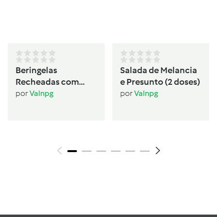
Beringelas
Salada de Melancia
Recheadas com
e Presunto (2 doses)
Seitan (2 pessoas)
por
Valnpg
por
Valnpg