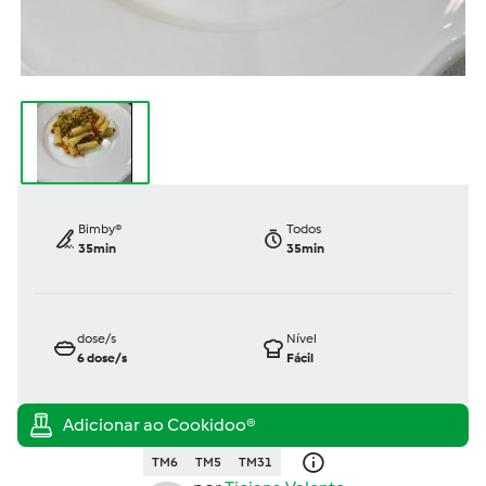
Bimby®
Todos
35min
35min
dose/s
Nível
6
dose/s
Fácil
TM6
TM5
TM31