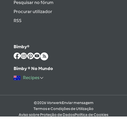
Pesquisar no fórum
Procurar utilizador
RSS
Bimby®
Bimby ® No Mundo
Recipes
©2026 Vorwerk
Enviar mensagem
Termos e Condições de Utilização
Aviso sobre Proteção de Dados
Política de Cookies
Regras e código moral digital do Fórum
Ajuda
Apoio Legal