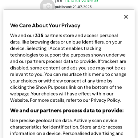
por
Ticiana Valente
published: 21.07.2023
alterado: 21.07.2023
Adicionar às minhas coleções
We Care About Your Privacy
Partilhar receita
We and our
315
partners store and access personal
data, like browsing data or unique identifiers, on your
Criar uma variante
device. Selecting I Accept enables tracking
technologies to support the purposes shown under we
and our partners process data to provide. If trackers are
disabled, some content and ads you see may not be as
relevant to you. You can resurface this menu to change
your choices or withdraw consent at any time by
clicking the Show Purposes link on the bottom of the
Ingredientes
webpage .Your choices will have effect within our
Website. For more details, refer to our Privacy Policy.
Penne de fiambre e ervilhas
We and our partners process data to provide:
1500
litros
água
1 1/2
colher de chá
sal
Use precise geolocation data. Actively scan device
40
grama
azeite
characteristics for identification. Store and/or access
information on a device. Personalised advertising and
300
grama
massa tipo penne