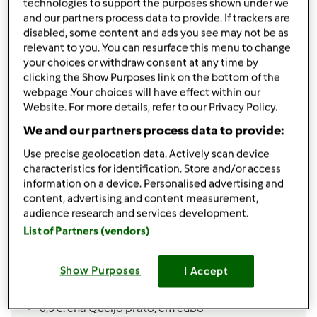
technologies to support the purposes shown under we
Partilhar receita
and our partners process data to provide. If trackers are
disabled, some content and ads you see may not be as
Criar uma variante
relevant to you. You can resurface this menu to change
your choices or withdraw consent at any time by
clicking the Show Purposes link on the bottom of the
webpage .Your choices will have effect within our
Website. For more details, refer to our Privacy Policy.
We and our partners process data to provide:
Ingredientes
Use precise geolocation data. Actively scan device
ovos
characteristics for identification. Store and/or access
information on a device. Personalised advertising and
5
unidades
ovos
content, advertising and content measurement,
4
colher de sopa
leite
audience research and services development.
1
unidade
stick Maggi
List of Partners (vendors)
4
colher de sopa
Cebolinha picada
1
unidade
tomate picado
Show Purposes
I Accept
1
unidade
Abobrinha Ralada,
80 grs
1
unidade
cenoura ralada,
50 grs
0,5
c. chá
Queijo prato,
em cubo