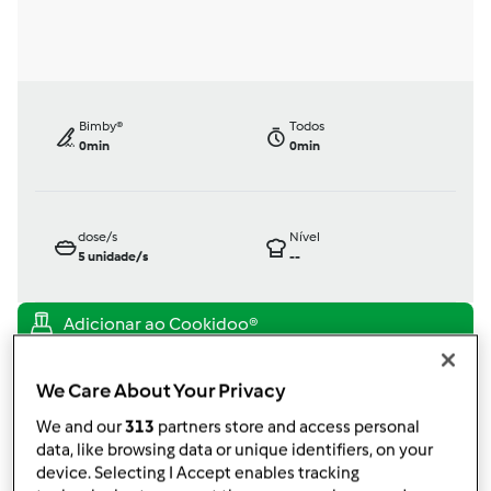
Bimby®
Todos
0min
0min
dose/s
Nível
5
unidade/s
--
TM31
por
Gast
We Care About Your Privacy
published: 27.05.2016
We and our
313
partners store and access personal
alterado: 27.05.2016
data, like browsing data or unique identifiers, on your
Adicionar às minhas coleções
device. Selecting I Accept enables tracking