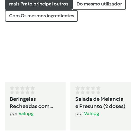
mais Prato principal outros
Do mesmo utilizador
Com Os mesmos ingredientes
Beringelas
Salada de Melancia
Recheadas com
e Presunto (2 doses)
Seitan (2 pessoas)
por
Valnpg
por
Valnpg