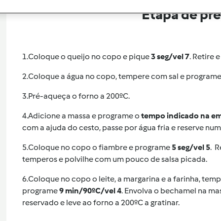
Etapa de pr
1.
Coloque o queijo no copo e pique
3 seg/vel 7
. Retire e
2.
Coloque a água no copo, tempere com sal e program
3.
Pré-aqueça o forno a 200ºC.
4.
Adicione a massa e programe o
tempo indicado na e
com a ajuda do cesto, passe por água fria e reserve n
5.
Coloque no copo o fiambre e programe
5 seg/vel 5
. R
temperos e polvilhe com um pouco de salsa picada.
6.
Coloque no copo o leite, a margarina e a farinha, te
programe
9 min/90ºC/vel 4
. Envolva o bechamel na mas
reservado e leve ao forno a 200ºC a gratinar.