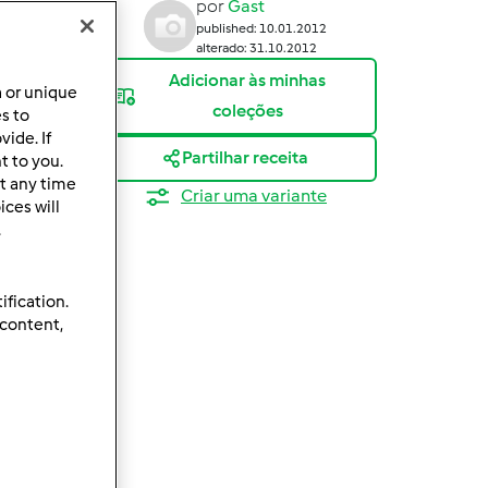
por
Gast
published: 10.01.2012
alterado: 31.10.2012
Adicionar às minhas
a or unique
coleções
es to
ide. If
Partilhar receita
t to you.
t any time
Criar uma variante
ces will
.
ification.
 content,