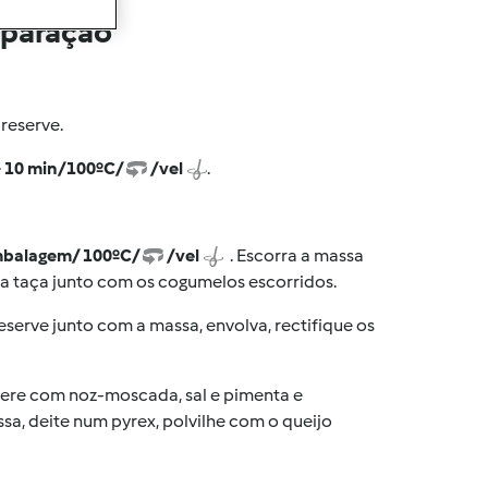
eparação
 reserve.
e
10 min/100ºC/
/vel
.
mbalagem/ 100ºC/
/vel
. Escorra a massa
uma taça junto com os cogumelos escorridos.
eserve junto com a massa, envolva, rectifique os
mpere com noz-moscada, sal e pimenta e
sa, deite num pyrex, polvilhe com o queijo