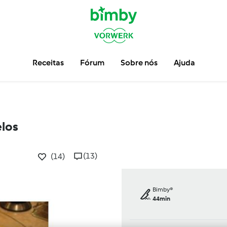
Receitas
Fórum
Sobre nós
Ajuda
los
(13)
(14)
Bimby®
44min