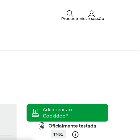
Procurar
Iniciar sessão
Oficialmente testada
TM31