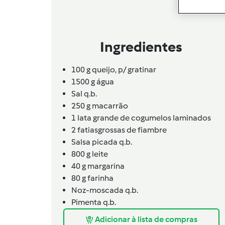
Ingredientes
100
g
queijo,
p/ gratinar
1500
g
água
Sal q.b.
250 g macarrão
1 lata grande de cogumelos laminados
2
fatias
grossas de fiambre
Salsa picada q.b.
800
g
leite
40 g margarina
80 g farinha
Noz-moscada q.b.
Pimenta q.b.
Adicionar à lista de compras