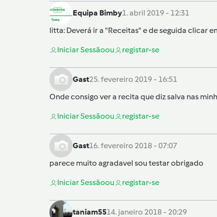
Equipa Bimby
1. abril 2019 - 12:31
litta
: Deverá ir a "Receitas" e de seguida clicar 
Iniciar Sessão
ou
registar-se
Gast
25. fevereiro 2019 - 16:51
Onde consigo ver a recita que diz salva nas min
Iniciar Sessão
ou
registar-se
Gast
16. fevereiro 2018 - 07:07
parece muito agradavel sou testar obrigado
Iniciar Sessão
ou
registar-se
taniam55
14. janeiro 2018 - 20:29