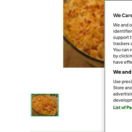
We Care
We and 
identifie
support t
trackers 
You can r
by clicki
have effe
We and 
Use preci
Store and
advertis
develop
List of P