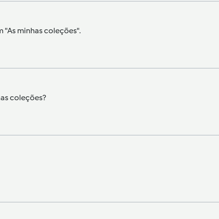
em "As minhas coleções".
has coleções?