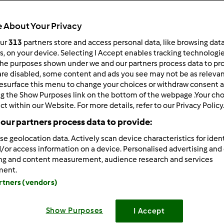
Todos
44min
 About Your Privacy
our
313
partners store and access personal data, like browsing dat
rs, on your device. Selecting I Accept enables tracking technologi
he purposes shown under we and our partners process data to prov
dose/s
--
--
are disabled, some content and ads you see may not be as relevan
esurface this menu to change your choices or withdraw consent a
ng the Show Purposes link on the bottom of the webpage .Your choi
ct within our Website. For more details, refer to our Privacy Policy
Nível
our partners process data to provide:
Fácil
se geolocation data. Actively scan device characteristics for ident
/or access information on a device. Personalised advertising and
ing and content measurement, audience research and services
ment.
artners (vendors)
Show Purposes
I Accept