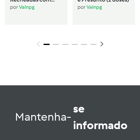
Seitan (2 pessoas)
por
Valnpg
por
Valnpg
se
Mantenha-
informado