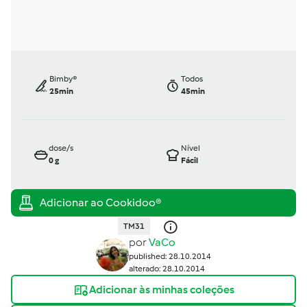
Bimby®
Todos
25min
45min
dose/s
Nível
0
g
Fácil
TM31
por
VaCo
published: 28.10.2014
alterado: 28.10.2014
Adicionar às minhas coleções