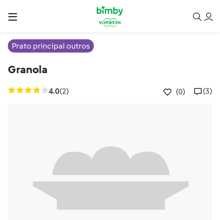
Prato principal outros
Granola
4.0
(2)
(3)
(0)