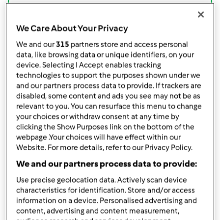
Partilhar receita
Criar uma variante
We Care About Your Privacy
We and our
315
partners store and access personal
data, like browsing data or unique identifiers, on your
device. Selecting I Accept enables tracking
technologies to support the purposes shown under we
and our partners process data to provide. If trackers are
Ingredientes
disabled, some content and ads you see may not be as
relevant to you. You can resurface this menu to change
Mistura
your choices or withdraw consent at any time by
clicking the Show Purposes link on the bottom of the
70
g
frutos secos,
(miolo de noz, amêndoa com
webpage .Your choices will have effect within our
pele, pistácios, avelãs...)
Website. For more details, refer to our Privacy Policy.
450
g
flocos de cereais,
(aveia, cevada, farelo,
We and our partners process data to provide:
trigo...)
70
g
sementes,
(sésamo, linhaça, abóbora...)
Use precise geolocation data. Actively scan device
50
g
mel
characteristics for identification. Store and/or access
information on a device. Personalised advertising and
40
g
azeite
content, advertising and content measurement,
1
colher de sopa
canela,
em pó