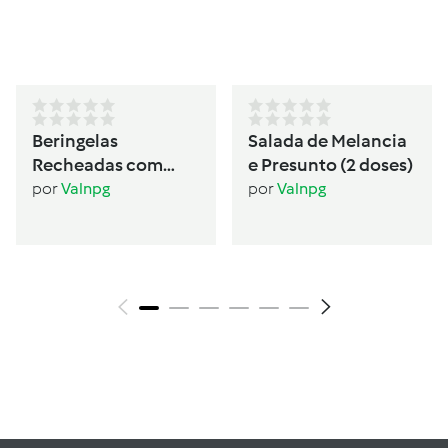
Beringelas
Salada de Melancia
Recheadas com
e Presunto (2 doses)
Seitan (2 pessoas)
por
Valnpg
por
Valnpg