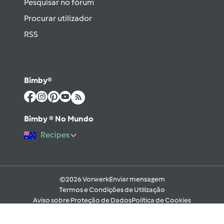
Pesquisar no fórum
Procurar utilizador
RSS
Bimby®
Bimby ® No Mundo
Recipes
©2026 Vorwerk
Enviar mensagem
Termos e Condições de Utilização
Aviso sobre Proteção de Dados
Política de Cookies
Regras e código moral digital do Fórum
Ajuda
Apoio Legal