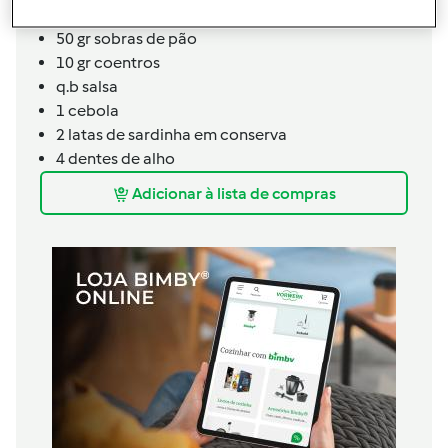
4
dentes de alho
50 gr
sobras de pão
10 gr
coentros
q.b
salsa
1
cebola
2
latas de sardinha em conserva
4
dentes de alho
Adicionar à lista de compras