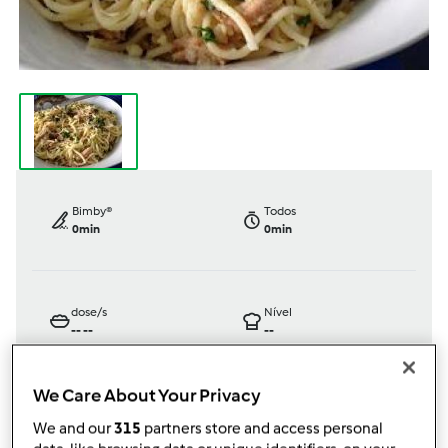
Bimby®
Todos
0min
0min
dose/s
Nível
--
--
--
We Care About Your Privacy
por
Martaesteves
We and our
315
partners store and access personal
published: 06.02.2022