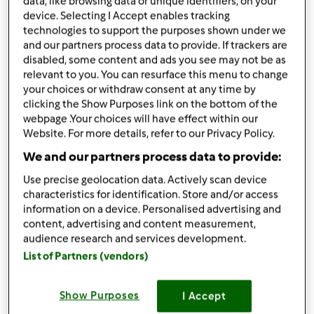
data, like browsing data or unique identifiers, on your
device. Selecting I Accept enables tracking
Adicionar às minhas coleções
technologies to support the purposes shown under we
and our partners process data to provide. If trackers are
Partilhar receita
disabled, some content and ads you see may not be as
relevant to you. You can resurface this menu to change
Criar uma variante
your choices or withdraw consent at any time by
clicking the Show Purposes link on the bottom of the
webpage .Your choices will have effect within our
Website. For more details, refer to our Privacy Policy.
We and our partners process data to provide:
Ingredientes
Use precise geolocation data. Actively scan device
characteristics for identification. Store and/or access
Esparguete com conserva de
information on a device. Personalised advertising and
content, advertising and content measurement,
sardinhas50
audience research and services development.
List of Partners (vendors)
50 gr
sobras de pão
10 gr
coentros
q.b
sal
Show Purposes
I Accept
1
cebola