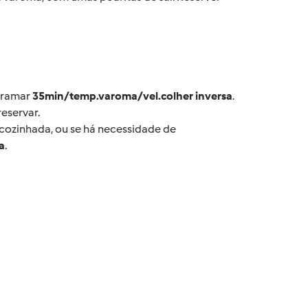
ogramar
35min/temp.varoma/vel.colher inversa
.
reservar.
m cozinhada, ou se há necessidade de
a
.