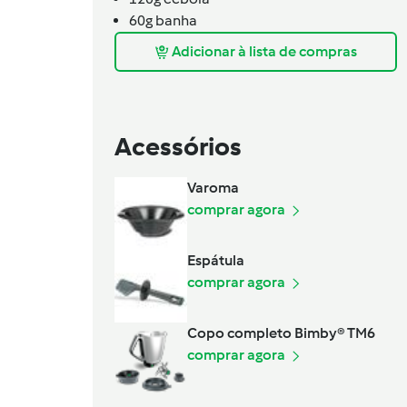
60g
banha
Adicionar à lista de compras
Acessórios
Varoma
comprar agora
Espátula
comprar agora
Copo completo Bimby® TM6
comprar agora