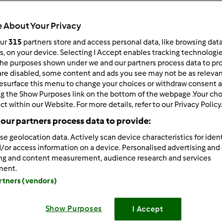
Todos
45min
 About Your Privacy
our
315
partners store and access personal data, like browsing dat
rs, on your device. Selecting I Accept enables tracking technologi
he purposes shown under we and our partners process data to prov
dose/s
4
pessoa/s
are disabled, some content and ads you see may not be as relevan
esurface this menu to change your choices or withdraw consent a
ng the Show Purposes link on the bottom of the webpage .Your choi
ct within our Website. For more details, refer to our Privacy Policy
Nível
our partners process data to provide:
Fácil
se geolocation data. Actively scan device characteristics for ident
/or access information on a device. Personalised advertising and
ing and content measurement, audience research and services
ment.
artners (vendors)
Show Purposes
I Accept