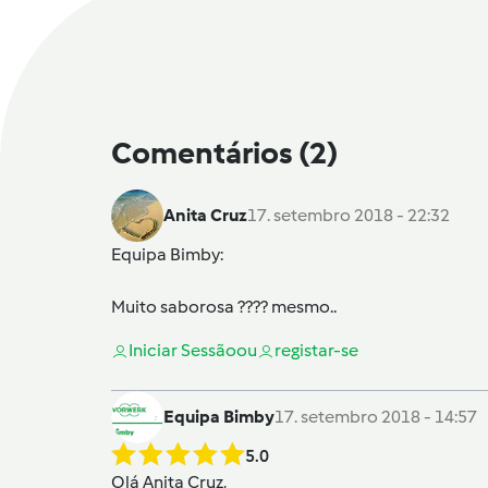
Comentários
(2)
Anita Cruz
17. setembro 2018 - 22:32
Equipa Bimby
:
Muito saborosa ???? mesmo..
Iniciar Sessão
ou
registar-se
Equipa Bimby
17. setembro 2018 - 14:57
5.0
Olá
Anita Cruz
,