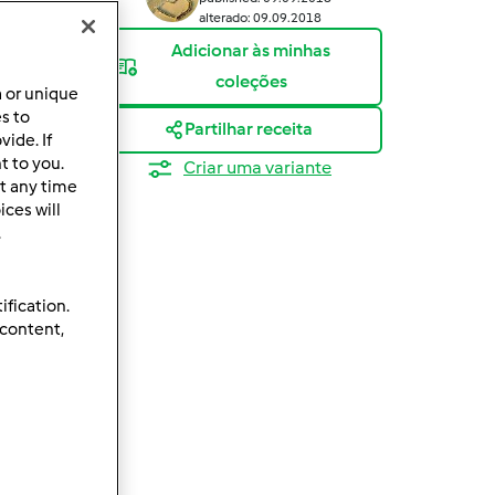
alterado: 09.09.2018
Adicionar às minhas
coleções
a or unique
es to
Partilhar receita
ide. If
t to you.
Criar uma variante
t any time
ces will
.
ification.
 content,