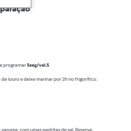
eparação
a e programar
5seg/vel.5
.
de louro e deixe marinar por 2h no frigorífico.
 varoma, com umas pedritas de sal. Reserve.