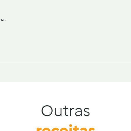
na.
Outras
receitas