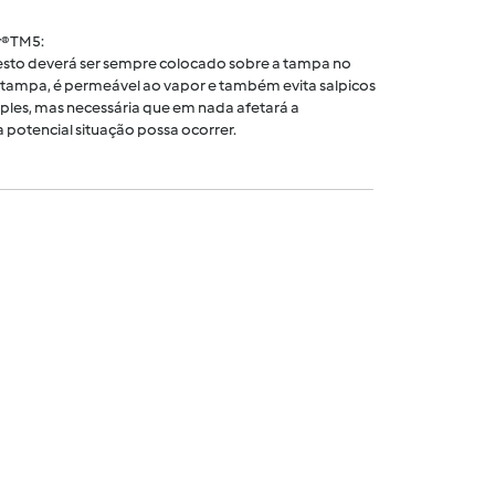
® TM5:
 cesto deverá ser sempre colocado sobre a tampa no
tampa, é permeável ao vapor e também evita salpicos
ples, mas necessária que em nada afetará a
 potencial situação possa ocorrer.