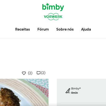
Receitas
Fórum
Sobre nós
Ajuda
(2)
(2)
Bimby®
0min