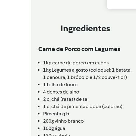
Ingredientes
Carne de Porco com Legumes
1Kg
carne de porco em cubos
1kg
Legumes a gosto (coloquei: 1 batata,
1 cenoura, 1 brócolo e 1/2 couve-flor)
1
folha de louro
4
dentes de alho
2
c. chá (rasas) de sal
1
c. chá de pimentão doce (colorau)
Pimenta q.b.
200g
vinho branco
100g
água
120g
cebola