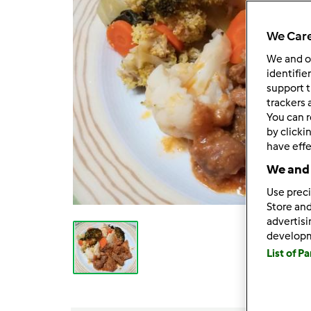
We Care
We and 
identifie
support t
trackers 
You can r
by clicki
have effe
We and 
Use preci
Store and
advertis
develop
List of P