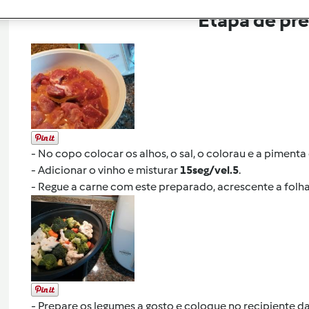
Etapa de pr
- No copo colocar os alhos, o sal, o colorau e a piment
- Adicionar o vinho e misturar
15seg/vel.5
.
- Regue a carne com este preparado, acrescente a folha 
-
Prepare os legumes a gosto e coloque no recipiente da