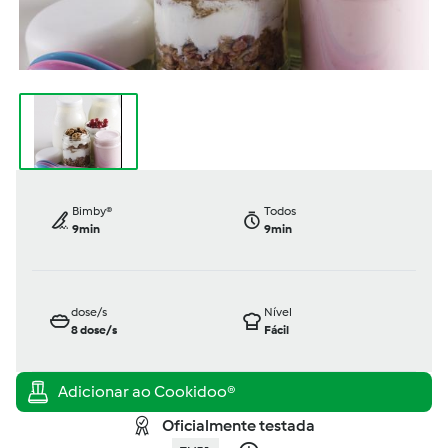
Bimby®
Todos
9min
9min
dose/s
Nível
8
dose/s
Fácil
Oficialmente testada