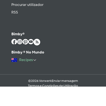
Procurar utilizador
RSS
Bimby®
Bimby ® No Mundo
Recipes
©2026 Vorwerk
Enviar mensagem
Termos e Condições de Utilização
Aviso sobre Proteção de Dados
Política de Cookies
Regras e código moral digital do Fórum
Ajuda
Apoio Legal