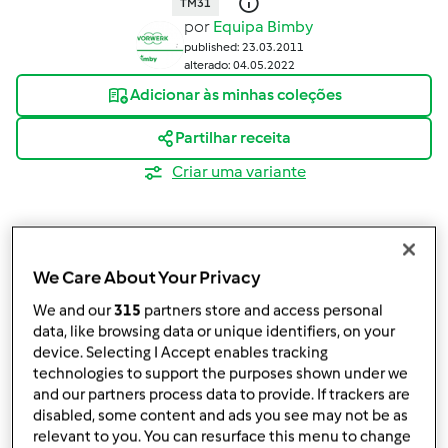
TM31
por
Equipa Bimby
published: 23.03.2011
alterado: 04.05.2022
Adicionar às minhas coleções
Partilhar receita
Criar uma variante
We Care About Your Privacy
We and our
315
partners store and access personal
Ingredientes
data, like browsing data or unique identifiers, on your
1000
g
leite
device. Selecting I Accept enables tracking
1
iogurte natural
technologies to support the purposes shown under we
and our partners process data to provide. If trackers are
50
g
leite em pó
disabled, some content and ads you see may not be as
Adicionar à lista de compras
relevant to you. You can resurface this menu to change