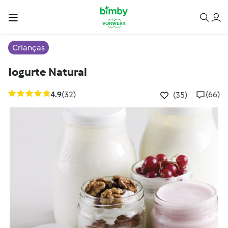
Crianças
Iogurte Natural
4.9
(32)
(66)
(35)