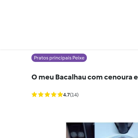
Pratos principais Peixe
O meu Bacalhau com cenoura e 
4.7
(14)