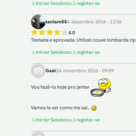
Iniciar Sessão
ou
registar-se
taniam55
4. dezembro 2016 - 12:56
4.0
Testada e aprovada. Utilizei couve lombarda ripa
Iniciar Sessão
ou
registar-se
Gast
24. novembro 2016 - 09:09
Vou fazê-lo hoje pro jantar
Vamos la ver como me sai...
Iniciar Sessão
ou
registar-se