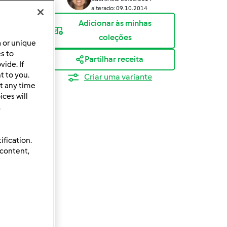
alterado: 09.10.2014
Adicionar às minhas
coleções
a or unique
es to
Partilhar receita
ide. If
t to you.
Criar uma variante
t any time
ces will
.
ification.
 content,