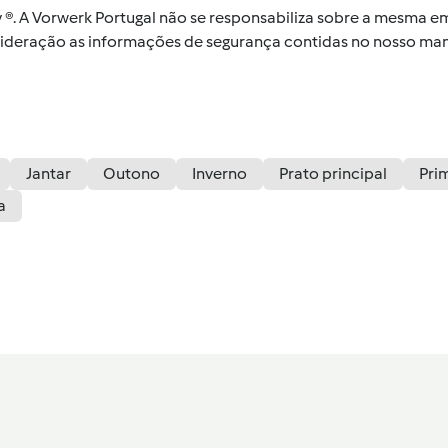
by ®. A Vorwerk Portugal não se responsabiliza sobre a mesma
nsideração as informações de segurança contidas no nosso man
Jantar
Outono
Inverno
Prato principal
Pri
a