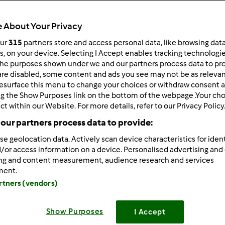
Todos
15min
 About Your Privacy
our
315
partners store and access personal data, like browsing dat
rs, on your device. Selecting I Accept enables tracking technologi
he purposes shown under we and our partners process data to prov
dose/s
6
dose/s
are disabled, some content and ads you see may not be as relevan
esurface this menu to change your choices or withdraw consent a
ng the Show Purposes link on the bottom of the webpage .Your choi
ct within our Website. For more details, refer to our Privacy Policy
Nível
our partners process data to provide:
Fácil
se geolocation data. Actively scan device characteristics for ident
/or access information on a device. Personalised advertising and
ing and content measurement, audience research and services
ment.
artners (vendors)
Show Purposes
I Accept