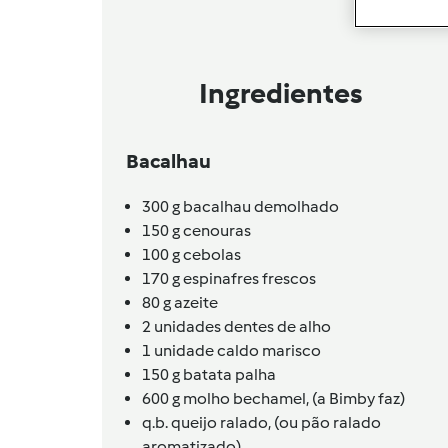
Ingredientes
Bacalhau
300
g
bacalhau demolhado
150
g
cenouras
100
g
cebolas
170
g
espinafres frescos
80
g
azeite
2
unidades
dentes de alho
1
unidade
caldo marisco
150
g
batata palha
600
g
molho bechamel,
(a Bimby faz)
q.b.
queijo ralado,
(ou pão ralado
aromatizado)