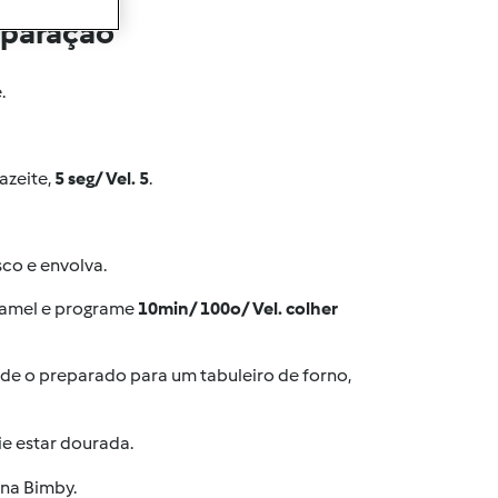
eparação
.
azeite,
5 seg/ Vel. 5
.
co e envolva.
chamel e programe
10min/ 100o/ Vel. colher
de o preparado para um tabuleiro de forno,
ie estar dourada.
 na Bimby.