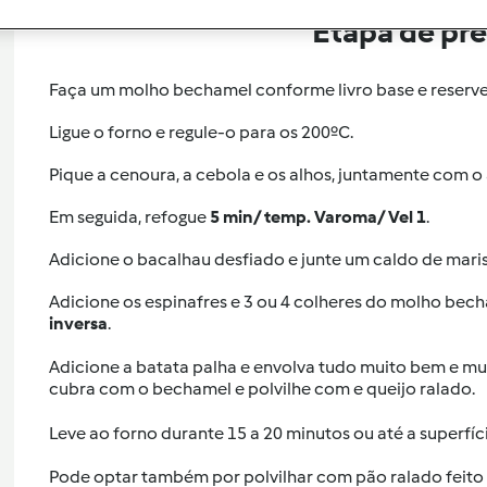
Etapa de pr
Faça um molho bechamel conforme livro base e reserve
Ligue o forno e regule-o para os 200ºC.
Pique a cenoura, a cebola e os alhos, juntamente com o 
Em seguida, refogue
5 min/ temp. Varoma/ Vel 1
.
Adicione o bacalhau desfiado e junte um caldo de maris
Adicione os espinafres e 3 ou 4 colheres do molho be
inversa
.
Adicione a batata palha e envolva tudo muito bem e mu
cubra com o bechamel e polvilhe com e queijo ralado.
Leve ao forno durante 15 a 20 minutos ou até a superfíc
Pode optar também por polvilhar com pão ralado feito