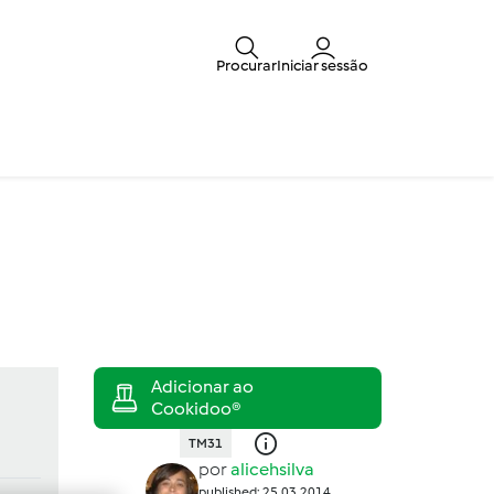
Procurar
Iniciar sessão
TM31
por
alicehsilva
published: 25.03.2014