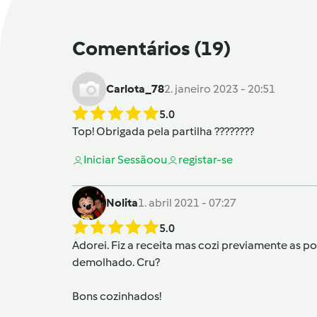
Comentários
(19)
Carlota_78
2. janeiro 2023 - 20:51
5.0
Top! Obrigada pela partilha ????????
Iniciar Sessão
ou
registar-se
Nolita
1. abril 2021 - 07:27
5.0
Adorei. Fiz a receita mas cozi previamente as p
demolhado. Cru?
Bons cozinhados!