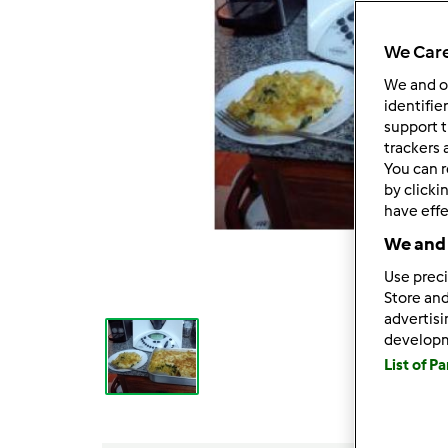
We Care
We and 
identifie
support t
trackers 
You can r
by clicki
have effe
We and 
Use preci
Store and
advertis
develop
List of P