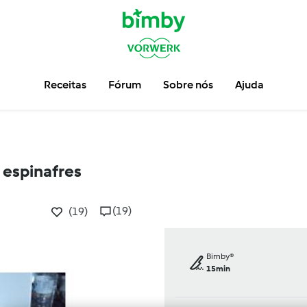
Receitas
Fórum
Sobre nós
Ajuda
espinafres
(19)
(19)
Bimby®
15min