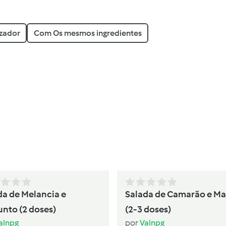
izador
Com Os mesmos ingredientes
da de Melancia e
Salada de Camarão e M
unto (2 doses)
(2-3 doses)
alnpg
por
Valnpg