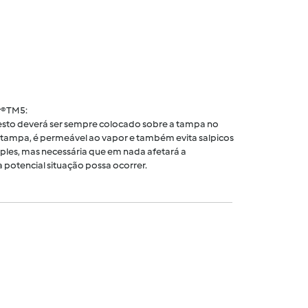
® TM5:
 cesto deverá ser sempre colocado sobre a tampa no
tampa, é permeável ao vapor e também evita salpicos
ples, mas necessária que em nada afetará a
 potencial situação possa ocorrer.