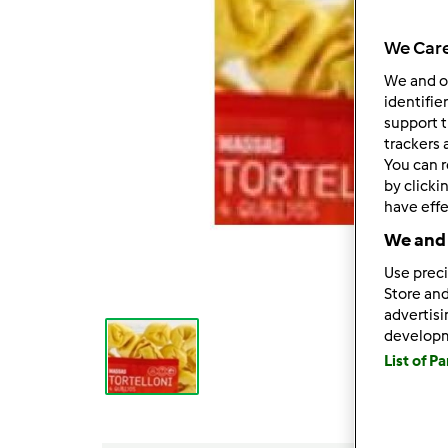
We Care
We and 
identifie
support t
trackers 
You can r
by clicki
have effe
We and 
Use preci
Store and
advertis
develop
List of P