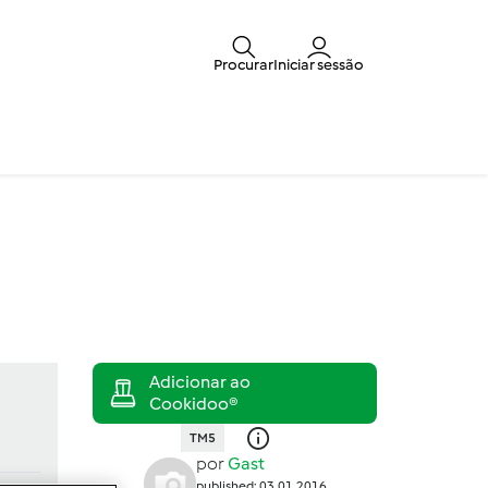
Procurar
Iniciar sessão
TM5
por
Gast
published: 03.01.2016