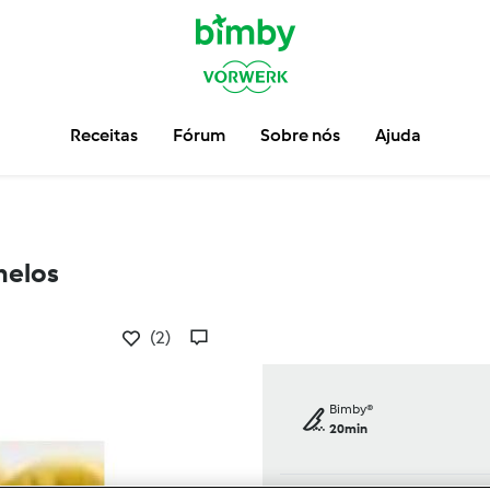
Receitas
Fórum
Sobre nós
Ajuda
melos
(2)
Bimby®
20min