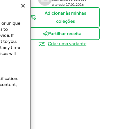
alterado: 17.01.2016
Adicionar às minhas
coleções
a or unique
es to
Partilhar receita
ide. If
t to you.
Criar uma variante
t any time
ces will
.
ification.
 content,