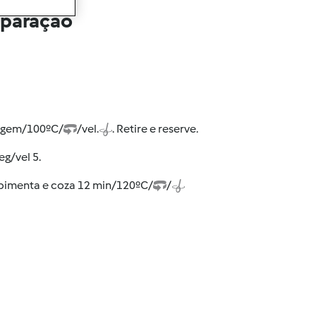
eparação
lagem/100ºC/
/vel.
. Retire e reserve.
eg/vel 5.
a pimenta e coza 12 min/120ºC/
/