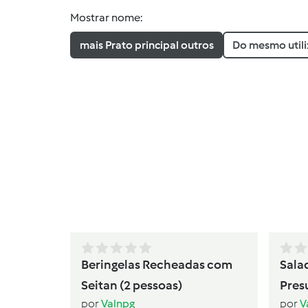
Mostrar nome:
mais Prato principal outros
Do mesmo util
Beringelas Recheadas com
Sala
Seitan (2 pessoas)
Pres
por
Valnpg
por
V