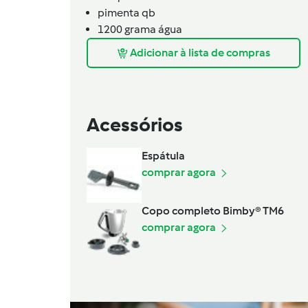
pimenta qb
1200
grama
água
Adicionar à lista de compras
Acessórios
Espátula
comprar agora
Copo completo Bimby® TM6
comprar agora