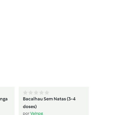
Potas E
Batata e
por
Valnp
anga
Bacalhau Sem Natas (3-4
doses)
por
Valnpg