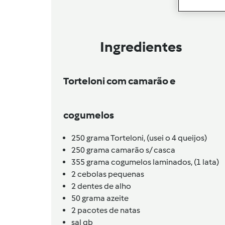
Ingredientes
Torteloni com camarão e
cogumelos
250
grama
Torteloni,
(usei o 4 queijos)
250
grama
camarão s/ casca
355
grama
cogumelos laminados,
(1 lata)
2
cebolas pequenas
2
dentes de alho
50
grama
azeite
2
pacotes de natas
sal qb