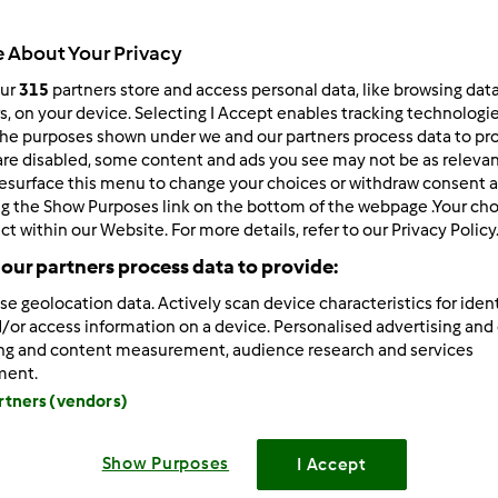
Todos
 About Your Privacy
35min
our
315
partners store and access personal data, like browsing dat
rs, on your device. Selecting I Accept enables tracking technologi
he purposes shown under we and our partners process data to prov
dose/s
are disabled, some content and ads you see may not be as relevan
2
dose/s
esurface this menu to change your choices or withdraw consent a
ng the Show Purposes link on the bottom of the webpage .Your choi
ct within our Website. For more details, refer to our Privacy Policy
Nível
our partners process data to provide:
Fácil
se geolocation data. Actively scan device characteristics for ident
/or access information on a device. Personalised advertising and
ing and content measurement, audience research and services
ment.
artners (vendors)
Show Purposes
I Accept