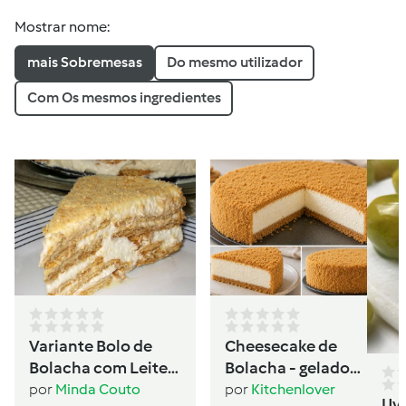
Mostrar nome:
mais Sobremesas
Do mesmo utilizador
Com Os mesmos ingredientes
Variante Bolo de
Cheesecake de
Bolacha com Leite
Bolacha - gelado
Condensado
sanduíche
por
Minda Couto
por
Kitchenlover
Uv