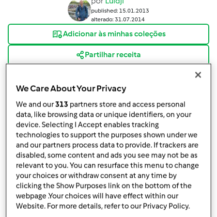
por
Luidji
published: 15.01.2013
alterado: 31.07.2014
Adicionar às minhas coleções
Partilhar receita
Criar uma variante
We Care About Your Privacy
We and our
313
partners store and access personal
data, like browsing data or unique identifiers, on your
device. Selecting I Accept enables tracking
technologies to support the purposes shown under we
Ingredientes
and our partners process data to provide. If trackers are
disabled, some content and ads you see may not be as
massa
relevant to you. You can resurface this menu to change
your choices or withdraw consent at any time by
1
1 Kg de Batata Doce Assada
clicking the Show Purposes link on the bottom of the
130
grama
Manteiga á temperatura ambiente (
webpage .Your choices will have effect within our
ou liquida)
Website. For more details, refer to our Privacy Policy.
3
ovos