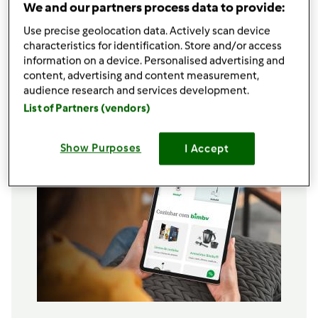
We and our partners process data to provide:
100
grama
coco
1
lata de
leite condensado
Use precise geolocation data. Actively scan device
1
c. sopa cheia
Fermento em pó
characteristics for identification. Store and/or access
1
c. chá cheia de
gengibre em pó
information on a device. Personalised advertising and
content, advertising and content measurement,
1
colher de sopa rasa
canela em pó
audience research and services development.
Adicionar à lista de compras
List of Partners (vendors)
Show Purposes
I Accept