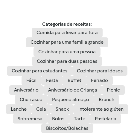
Categorias de receitas:
Comida para levar para fora
Cozinhar para uma familia grande
Cozinhar para uma pessoa
Cozinhar para duas pessoas
Cozinhar para estudantes
Cozinhar para idosos
Fácil
Festa
Buffet
Feriado
Aniversário
Aniversário de Criança
Picnic
Churrasco
Pequeno almoço
Brunch
Lanche
Ceia
Snack
Intolerante ao glúten
Sobremesa
Bolos
Tarte
Pastelaria
Biscoitos/Bolachas