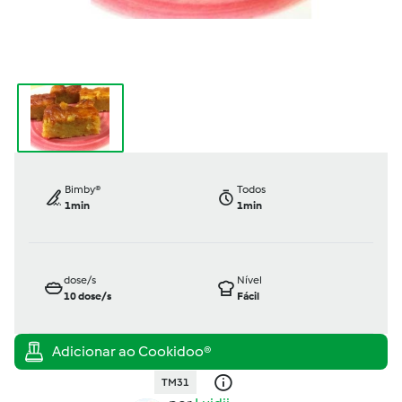
Bimby®
Todos
1min
1min
dose/s
Nível
10
dose/s
Fácil
TM31