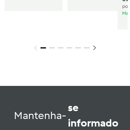
por
Mar
se
Mantenha-
informado