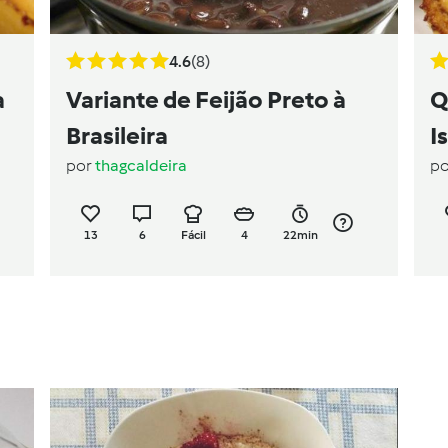
4.6
(8)
a
Variante de Feijão Preto à
Q
Brasileira
I
por
thagcaldeira
p
13
6
Fácil
4
22min