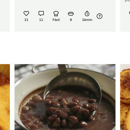
21
11
Fácil
8
26min