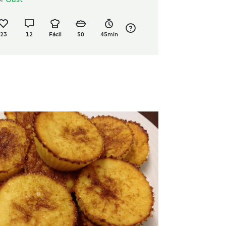
23
12
Fácil
50
45min