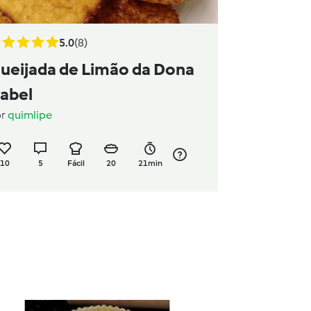
5.0
(8)
ueijada de Limão da Dona
sabel
or
quimlipe
10
5
Fácil
20
21min