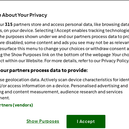
238
Resultados
 About Your Privacy
our
315
partners store and access personal data, like browsing dat
rs, on your device. Selecting I Accept enables tracking technologi
ltados por página:
Ordenar por:
he purposes shown under we and our partners process data to prov
Predefinido
are disabled, some content and ads you see may not be as relevan
esurface this menu to change your choices or withdraw consent a
ng the Show Purposes link on the bottom of the webpage .Your choi
ct within our Website. For more details, refer to our Privacy Policy
our partners process data to provide:
se geolocation data. Actively scan device characteristics for ident
/or access information on a device. Personalised advertising and
ing and content measurement, audience research and services
ment.
artners (vendors)
Show Purposes
I Accept