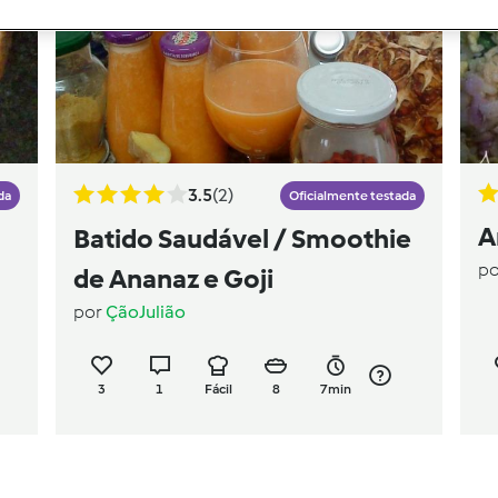
3.5
(2)
da
Oficialmente testada
A
Batido Saudável / Smoothie
p
de Ananaz e Goji
por
ÇãoJulião
3
1
Fácil
8
7min