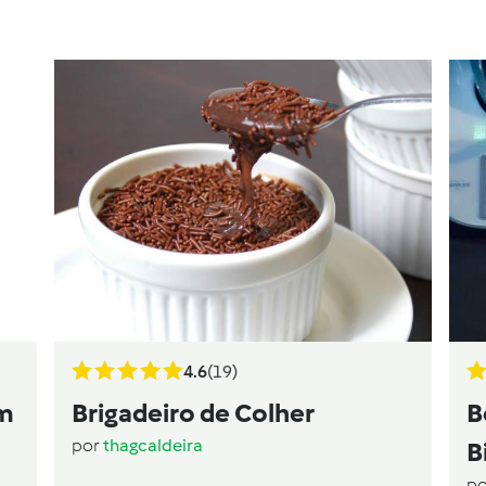
4.6
(19)
om
Brigadeiro de Colher
B
por
thagcaldeira
B
p