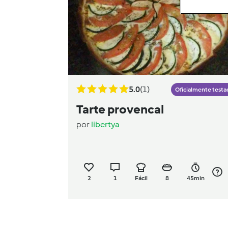
5.0
(1)
Oficialmente testa
Tarte provencal
por
libertya
2
1
Fácil
8
45min