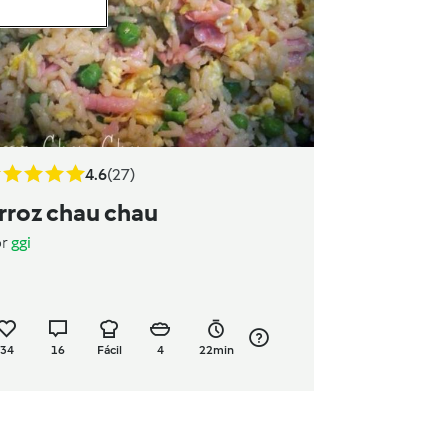
4.6
(27)
rroz chau chau
or
ggi
34
16
Fácil
4
22min