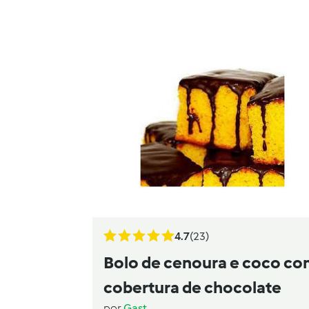
4.7
(23)
Bolo de cenoura e coco c
cobertura de chocolate
por
Gast