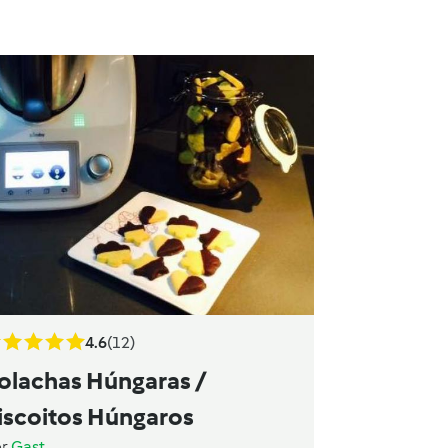
4.6
(12)
olachas Húngaras /
iscoitos Húngaros
or
Gast