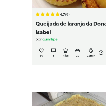
4.7
(9)
Queijada de laranja da Don
Isabel
por
quimlipe
10
6
Fácil
20
21min