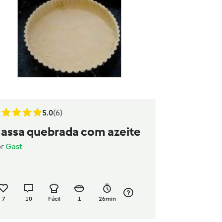
5.0
(6)
assa quebrada com azeite
or
Gast
7
10
Fácil
1
26min