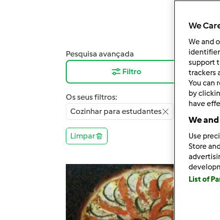
We Care
We and 
identifie
Pesquisa avançada
Resu
support t
Filtro
12
trackers 
You can r
by clicki
Os seus filtros:
have effe
Cozinhar para estudantes
We and 
Limpar
Use preci
Store and
advertis
develop
List of P