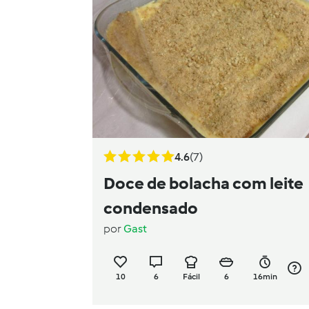
4.6
(7)
Doce de bolacha com leite
condensado
por
Gast
10
6
Fácil
6
16min