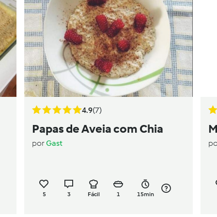
4.9
(7)
Papas de Aveia com Chia
M
por
Gast
p
5
3
Fácil
1
15min