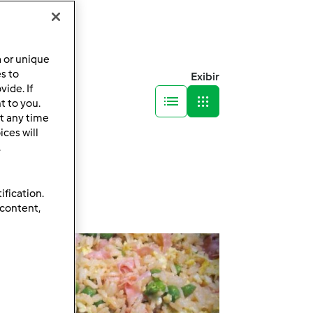
a or unique
es to
Exibir
ide. If
t to you.
t any time
ces will
.
ification.
 content,