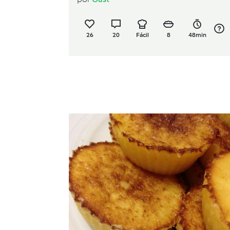
26
20
Fácil
8
48min