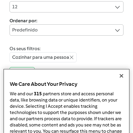
12
Ordenar por:
Predefinido
Os seus filtros:
Cozinhar para uma pessoa
Limpar
We Care About Your Privacy
5.0
(1)
We and our
315
partners store and access personal
Oficialmente testada
data, like browsing data or unique identifiers, on your
Salteado de rebentos
device. Selecting I Accept enables tracking
technologies to support the purposes shown under we
de soja
and our partners process data to provide. If trackers are
por
Gast
disabled, some content and ads you see may not be as
relevant to you. You can resurface this menu to change