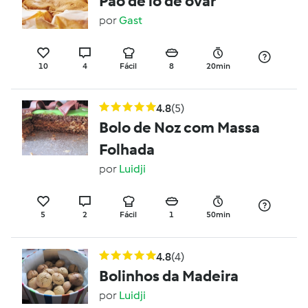
Pão de ló de ovar
por
Gast
10
4
Fácil
8
20min
4.8
(5)
Bolo de Noz com Massa
Folhada
por
Luidji
5
2
Fácil
1
50min
4.8
(4)
Bolinhos da Madeira
por
Luidji