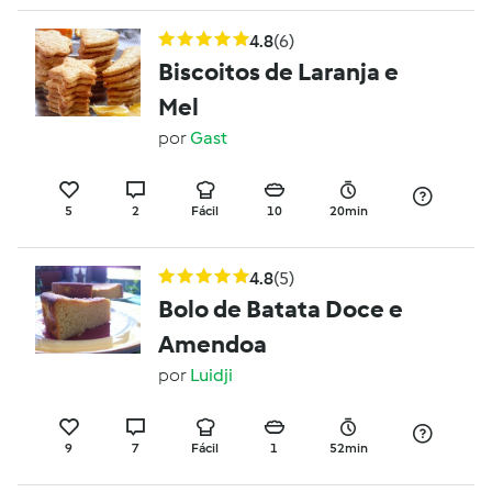
4.8
(6)
Biscoitos de Laranja e
Mel
por
Gast
5
2
Fácil
10
20min
4.8
(5)
Bolo de Batata Doce e
Amendoa
por
Luidji
9
7
Fácil
1
52min