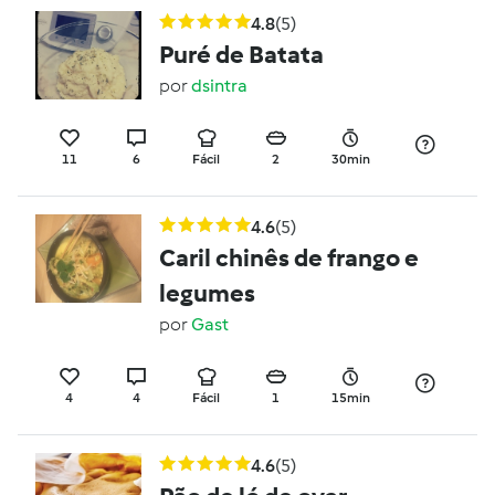
4.8
(5)
Puré de Batata
por
dsintra
11
6
Fácil
2
30min
4.6
(5)
Caril chinês de frango e
legumes
por
Gast
4
4
Fácil
1
15min
4.6
(5)