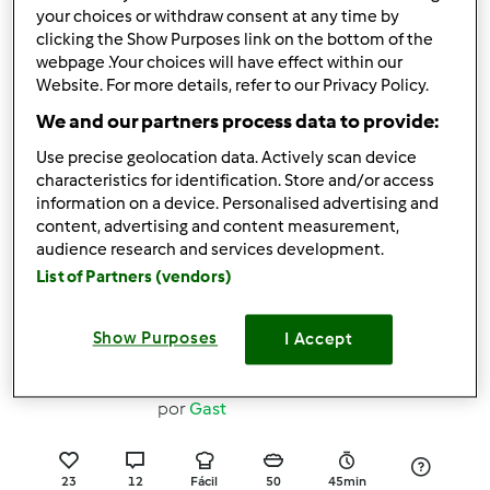
your choices or withdraw consent at any time by
clicking the Show Purposes link on the bottom of the
6
4
Fácil
4
43min
webpage .Your choices will have effect within our
Website. For more details, refer to our Privacy Policy.
4.6
(27)
We and our partners process data to provide:
Arroz chau chau
Use precise geolocation data. Actively scan device
por
ggi
characteristics for identification. Store and/or access
information on a device. Personalised advertising and
content, advertising and content measurement,
34
16
Fácil
4
22min
audience research and services development.
List of Partners (vendors)
4.6
(12)
Bolachas Húngaras /
Show Purposes
I Accept
Biscoitos Húngaros
por
Gast
23
12
Fácil
50
45min