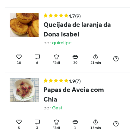
4.7
(9)
Queijada de laranja da
Dona Isabel
por
quimlipe
10
6
Fácil
20
21min
4.9
(7)
Papas de Aveia com
Chia
por
Gast
5
3
Fácil
1
15min