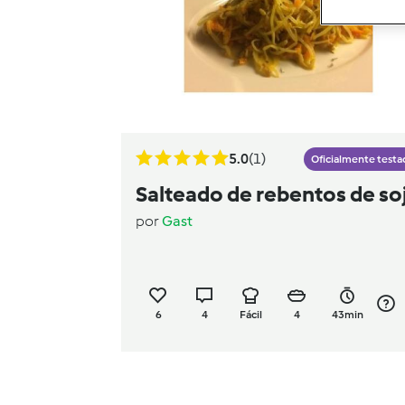
5.0
(1)
Oficialmente testa
Salteado de rebentos de so
por
Gast
6
4
Fácil
4
43min