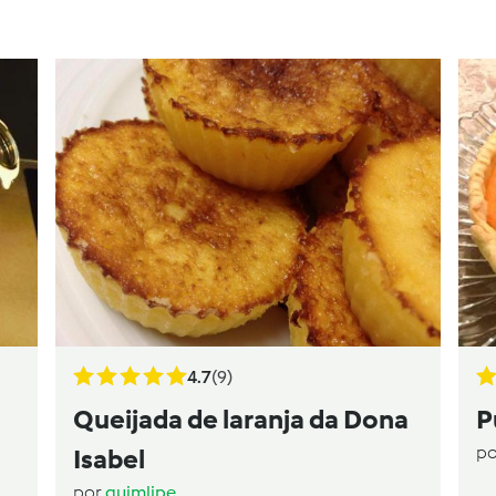
4.7
(9)
Queijada de laranja da Dona
P
p
Isabel
por
quimlipe