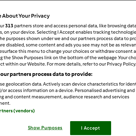
179
Resultados
 About Your Privacy
our
313
partners store and access personal data, like browsing dat
rs, on your device. Selecting I Accept enables tracking technologi
ltados por página:
Ordenar por:
he purposes shown under we and our partners process data to prov
Predefinido
are disabled, some content and ads you see may not be as relevan
esurface this menu to change your choices or withdraw consent a
ng the Show Purposes link on the bottom of the webpage .Your choi
ct within our Website. For more details, refer to our Privacy Policy
our partners process data to provide:
se geolocation data. Actively scan device characteristics for ident
/or access information on a device. Personalised advertising and
ing and content measurement, audience research and services
ment.
artners (vendors)
Show Purposes
I Accept