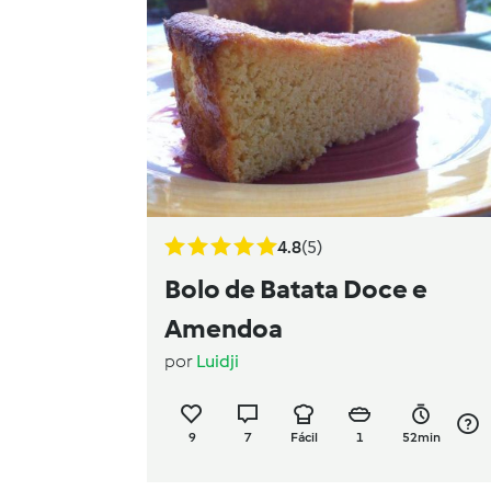
4.8
(5)
Bolo de Batata Doce e
Amendoa
por
Luidji
9
7
Fácil
1
52min