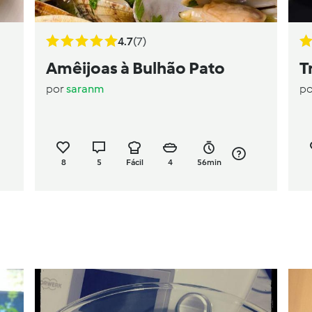
4.7
(7)
Amêijoas à Bulhão Pato
T
por
saranm
p
8
5
Fácil
4
56min