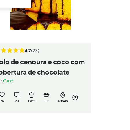
4.7
(23)
olo de cenoura e coco com
obertura de chocolate
or
Gast
26
20
Fácil
8
48min