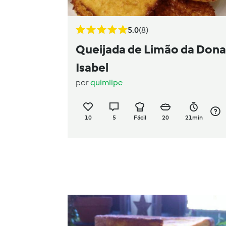
5.0
(8)
Queijada de Limão da Dona
Isabel
por
quimlipe
10
5
Fácil
20
21min