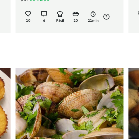
10
6
Fácil
20
21min