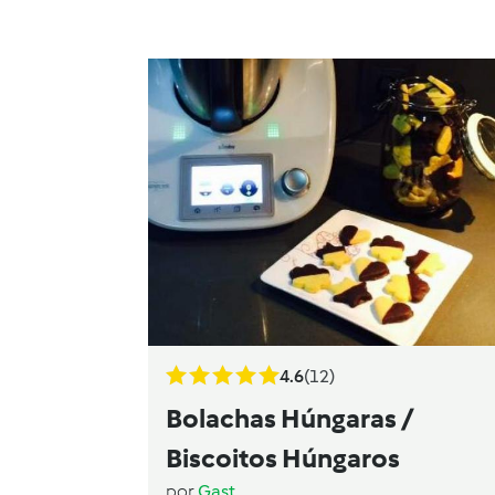
4.6
(12)
Bolachas Húngaras /
Biscoitos Húngaros
por
Gast