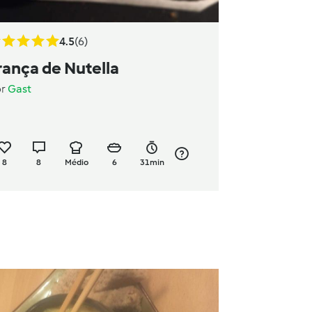
4.5
(6)
rança de Nutella
or
Gast
8
8
Médio
6
31min