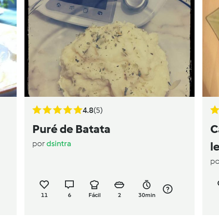
4.8
(5)
Puré de Batata
C
por
dsintra
l
p
11
6
Fácil
2
30min