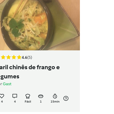
4.6
(5)
aril chinês de frango e
egumes
or
Gast
4
4
Fácil
1
15min