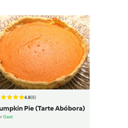
4.8
(8)
umpkin Pie (Tarte Abóbora)
or
Gast