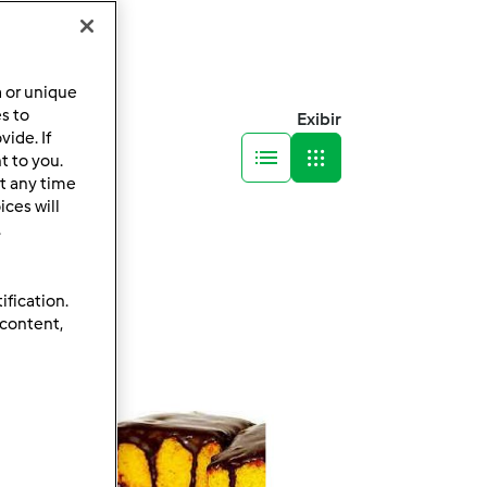
a or unique
es to
Exibir
ide. If
t to you.
t any time
ces will
.
ification.
 content,