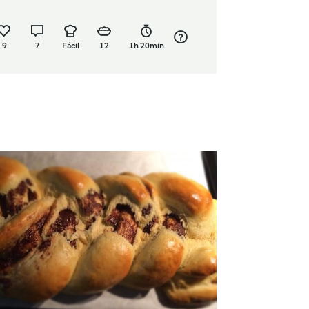
9
7
Fácil
12
1h 20min