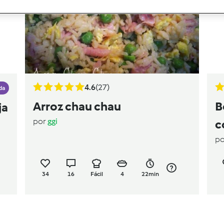
4.6
(27)
da
Arroz chau chau
B
ja
por
ggi
c
p
34
16
Fácil
4
22min