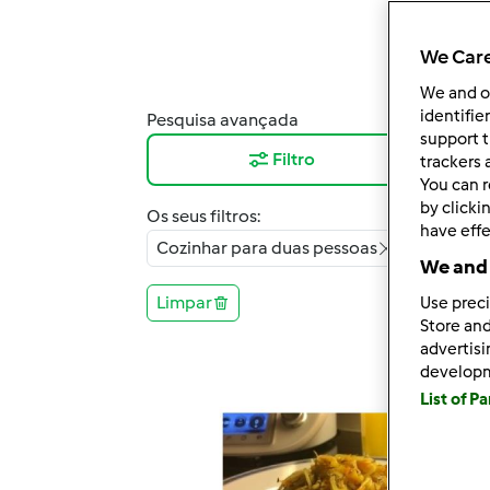
We Care
We and 
identifie
Pesquisa avançada
Resu
support t
Filtro
12
trackers 
You can r
by clicki
Os seus filtros:
have effe
Cozinhar para duas pessoas
We and 
Limpar
Use preci
Store and
advertis
develop
List of P