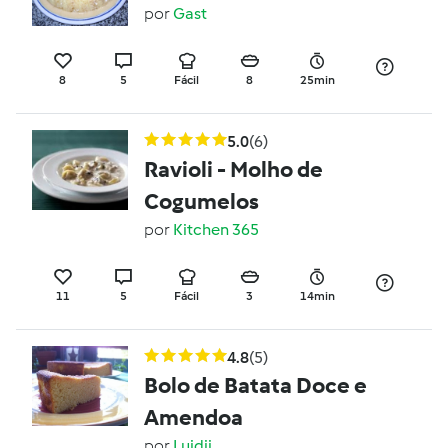
por
Gast
8
5
Fácil
8
25min
5.0
(6)
Ravioli - Molho de
Cogumelos
por
Kitchen 365
11
5
Fácil
3
14min
4.8
(5)
Bolo de Batata Doce e
Amendoa
por
Luidji