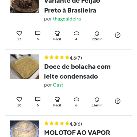
Variante de Feijão
Preto à Brasileira
por
thagcaldeira
13
6
Fácil
4
22min
4.6
(7)
Doce de bolacha com
leite condensado
por
Gast
10
6
Fácil
6
16min
4.8
(6)
MOLOTOF AO VAPOR