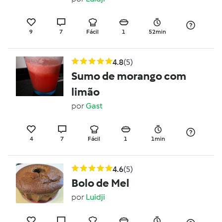
9
7
Fácil
1
52min
4.8
(5)
Sumo de morango com
limão
por
Gast
4
7
Fácil
1
1min
4.6
(5)
Bolo de Mel
por
Luidji