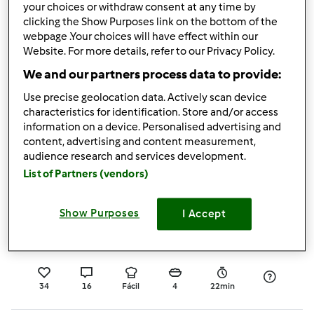
your choices or withdraw consent at any time by
clicking the Show Purposes link on the bottom of the
13
4
Fácil
12
17min
webpage .Your choices will have effect within our
Website. For more details, refer to our Privacy Policy.
4.8
(30)
We and our partners process data to provide:
Sumo de laranja natural
Use precise geolocation data. Actively scan device
por
Tiago Pires
characteristics for identification. Store and/or access
information on a device. Personalised advertising and
content, advertising and content measurement,
audience research and services development.
46
22
Fácil
1
2min
List of Partners (vendors)
4.6
(27)
Show Purposes
I Accept
Arroz chau chau
por
ggi
34
16
Fácil
4
22min