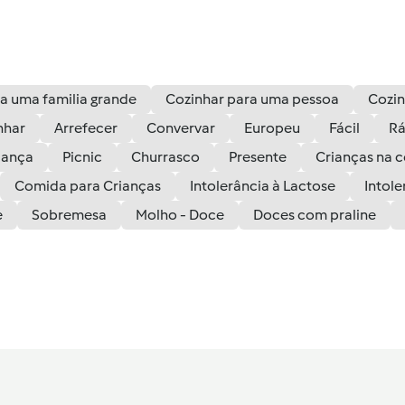
a uma familia grande
Cozinhar para uma pessoa
Cozin
nhar
Arrefecer
Convervar
Europeu
Fácil
Rá
iança
Picnic
Churrasco
Presente
Crianças na 
Comida para Crianças
Intolerância à Lactose
Intole
e
Sobremesa
Molho - Doce
Doces com praline