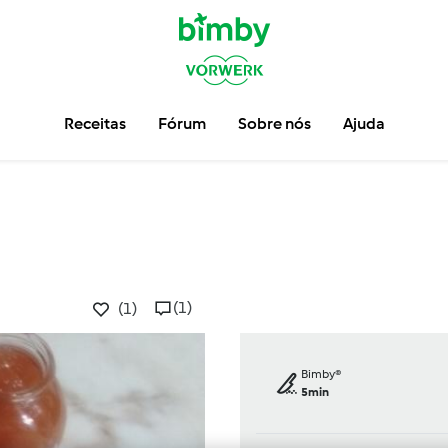
Receitas
Fórum
Sobre nós
Ajuda
(1)
(1)
Bimby®
5min