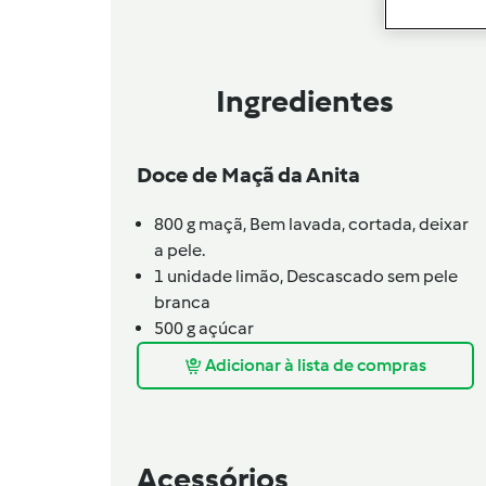
Ingredientes
Doce de Maçã da Anita
800
g
maçã,
Bem lavada, cortada, deixar
a pele.
1
unidade
limão,
Descascado sem pele
branca
500
g
açúcar
Adicionar à lista de compras
Acessórios