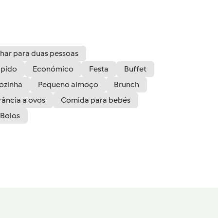
har para duas pessoas
pido
Económico
Festa
Buffet
cozinha
Pequeno almoço
Brunch
rância a ovos
Comida para bebés
Bolos