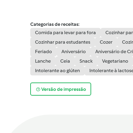
Categorias de receitas:
Comida para levar para fora
Cozinhar par
Cozinhar para estudantes
Cozer
Cozi
Feriado
Aniversário
Aniversário de Cr
Lanche
Ceia
Snack
Vegetariano
Intolerante ao glúten
Intolerante à lactos
Versão de impressão