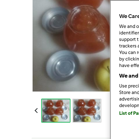
We Care
We and 
identifie
support t
trackers 
You can r
by clicki
have effe
We and 
Use preci
Store and
advertis
develop
List of P