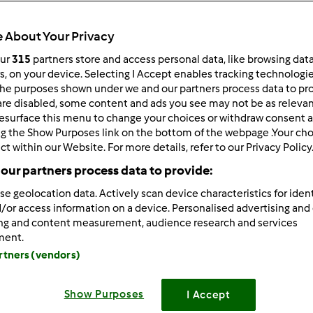
Todos
40min
 About Your Privacy
our
315
partners store and access personal data, like browsing dat
rs, on your device. Selecting I Accept enables tracking technologi
he purposes shown under we and our partners process data to prov
dose/s
4
frasco/s
are disabled, some content and ads you see may not be as relevan
esurface this menu to change your choices or withdraw consent a
ng the Show Purposes link on the bottom of the webpage .Your choi
ct within our Website. For more details, refer to our Privacy Policy
Nível
our partners process data to provide:
Fácil
se geolocation data. Actively scan device characteristics for ident
/or access information on a device. Personalised advertising and
ing and content measurement, audience research and services
ment.
artners (vendors)
Show Purposes
I Accept