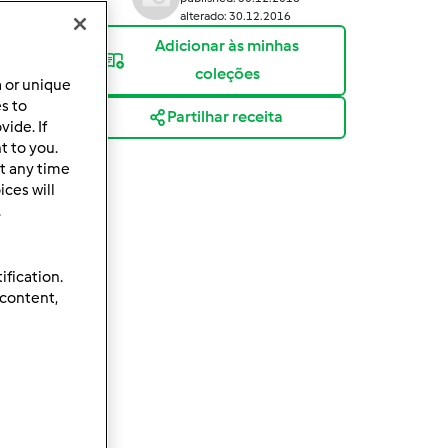
alterado: 30.12.2016
Adicionar às minhas
coleções
a or unique
es to
Partilhar receita
ide. If
t to you.
t any time
ces will
.
ification.
 content,