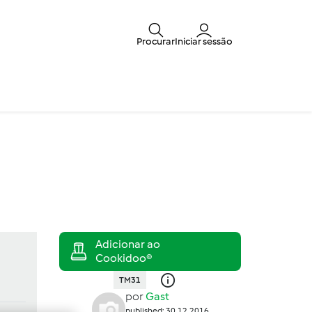
Procurar
Iniciar sessão
TM31
por
Gast
published: 30.12.2016