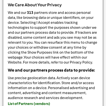
Partilhar receita
We Care About Your Privacy
Criar uma variante
We and our
313
partners store and access personal
data, like browsing data or unique identifiers, on your
device. Selecting I Accept enables tracking
technologies to support the purposes shown under we
and our partners process data to provide. If trackers are
disabled, some content and ads you see may not be as
relevant to you. You can resurface this menu to change
Ingredientes
your choices or withdraw consent at any time by
clicking the Show Purposes link on the bottom of the
900ml
água
webpage .Your choices will have effect within our
1
dente de alho
Website. For more details, refer to our Privacy Policy.
1
folha de louro
350g
carne de porco,
feita do forno(sobras)
We and our partners process data to provide:
250g
arroz carolino
Use precise geolocation data. Actively scan device
5g
coentros,
curtados
characteristics for identification. Store and/or access
5
folhas de salva,
curtadas
information on a device. Personalised advertising and
15g
soja granulado
content, advertising and content measurement,
audience research and services development.
5g
flor de sal
30g
lentinhas
List of Partners (vendors)