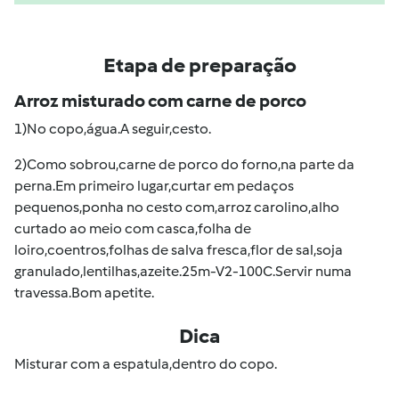
Etapa de preparação
Arroz misturado com carne de porco
1)No copo,água.A seguir,cesto.
2)Como sobrou,carne de porco do forno,na parte da
perna.Em primeiro lugar,curtar em pedaços
pequenos,ponha no cesto com,arroz carolino,alho
curtado ao meio com casca,folha de
loiro,coentros,folhas de salva fresca,flor de sal,soja
granulado,lentilhas,azeite.25m-V2-100C.Servir numa
travessa.Bom apetite.
Dica
Misturar com a espatula,dentro do copo.