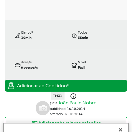
Bimby®
Todos
10min
35min
dose/s
Nível
6
pessoa/s
Fácil
TM31
por
João Paulo Nobre
published: 16.10.2014
alterado: 16.10.2014
Adicionar às minhas coleções