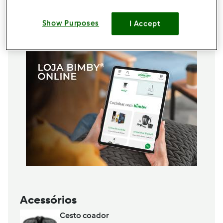
25ml
azeite
Show Purposes
I Accept
Adicionar à lista de compras
Acessórios
Cesto coador